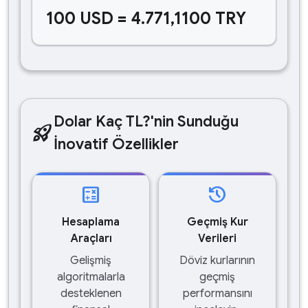
100 USD = 4.771,1100 TRY
Dolar Kaç TL?'nin Sunduğu
rocket_launch
İnovatif Özellikler
calculate
history
Hesaplama
Geçmiş Kur
Araçları
Verileri
Gelişmiş
Döviz kurlarının
algoritmalarla
geçmiş
desteklenen
performansını