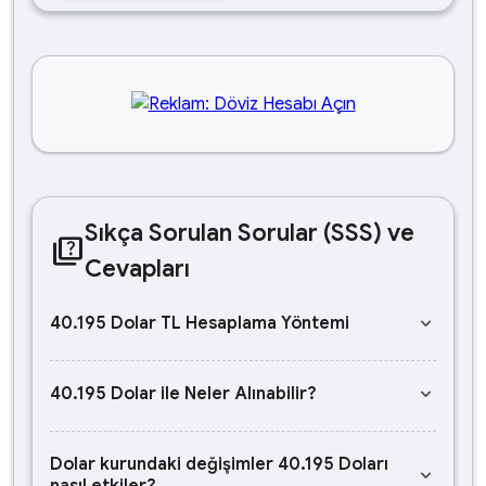
Sıkça Sorulan Sorular (SSS) ve
quiz
Cevapları
keyboard_arrow_down
40.195 Dolar TL Hesaplama Yöntemi
keyboard_arrow_down
40.195 Dolar ile Neler Alınabilir?
Dolar kurundaki değişimler 40.195 Doları
keyboard_arrow_down