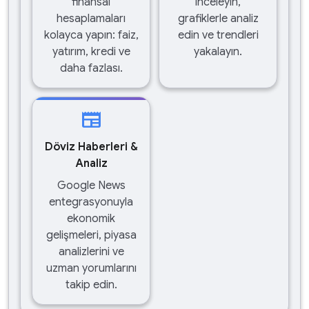
finansal
inceleyin,
hesaplamaları
grafiklerle analiz
kolayca yapın: faiz,
edin ve trendleri
yatırım, kredi ve
yakalayın.
daha fazlası.
newspaper
Döviz Haberleri &
Analiz
Google News
entegrasyonuyla
ekonomik
gelişmeleri, piyasa
analizlerini ve
uzman yorumlarını
takip edin.