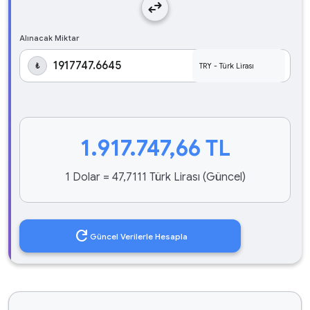
swap_horiz
Alınacak Miktar
₺
1.917.747,66
TL
1 Dolar = 47,7111 Türk Lirası (Güncel)
refresh
Güncel Verilerle Hesapla