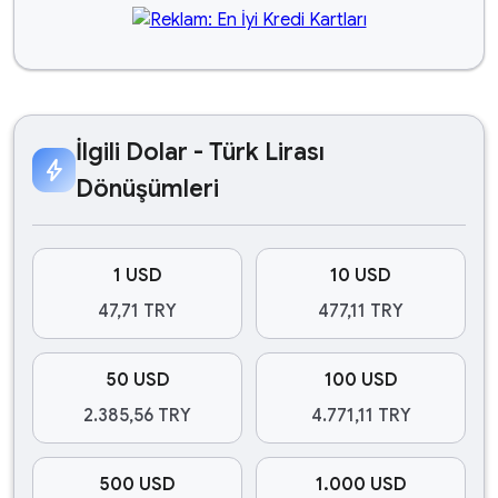
İlgili Dolar - Türk Lirası
bolt
Dönüşümleri
1 USD
10 USD
47,71 TRY
477,11 TRY
50 USD
100 USD
2.385,56 TRY
4.771,11 TRY
500 USD
1.000 USD