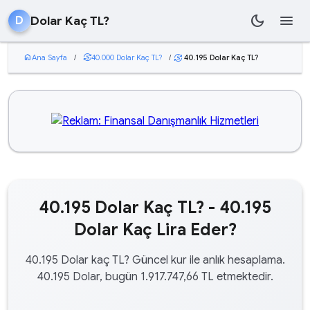
dark_mode
menu
Dolar Kaç TL?
D
home
Ana Sayfa
/
currency_exchange
40.000 Dolar Kaç TL?
/
40.195 Dolar Kaç TL?
currency_exchange
40.195 Dolar Kaç TL? - 40.195
Dolar Kaç Lira Eder?
40.195 Dolar kaç TL? Güncel kur ile anlık hesaplama.
40.195 Dolar, bugün 1.917.747,66 TL etmektedir.