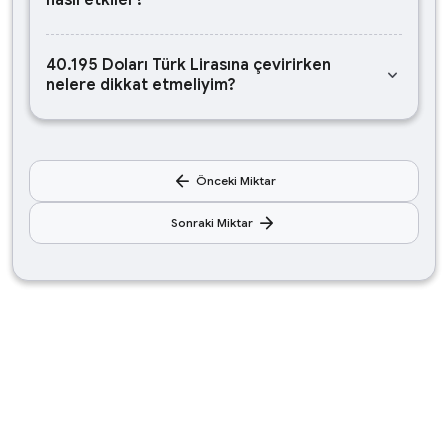
nasıl etkiler?
40.195 Doları Türk Lirasına çevirirken
keyboard_arrow_down
nelere dikkat etmeliyim?
arrow_back
Önceki Miktar
arrow_forward
Sonraki Miktar