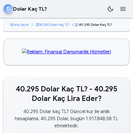
dark_mode
menu
Dolar Kaç TL?
D
home
Ana Sayfa
/
currency_exchange
40.000 Dolar Kaç TL?
/
40.295 Dolar Kaç TL?
currency_exchange
40.295 Dolar Kaç TL? - 40.295
Dolar Kaç Lira Eder?
40.295 Dolar kaç TL? Güncel kur ile anlık
hesaplama. 40.295 Dolar, bugün 1.917.848,58 TL
etmektedir.