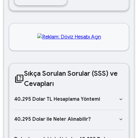
Sıkça Sorulan Sorular (SSS) ve
quiz
Cevapları
keyboard_arrow_down
40.295 Dolar TL Hesaplama Yöntemi
keyboard_arrow_down
40.295 Dolar ile Neler Alınabilir?