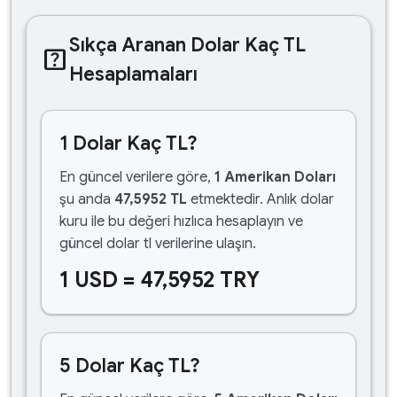
Sıkça Aranan Dolar Kaç TL
help_center
Hesaplamaları
1 Dolar Kaç TL?
En güncel verilere göre,
1 Amerikan Doları
şu anda
47,5952 TL
etmektedir. Anlık dolar
kuru ile bu değeri hızlıca hesaplayın ve
güncel dolar tl verilerine ulaşın.
1 USD = 47,5952 TRY
5 Dolar Kaç TL?