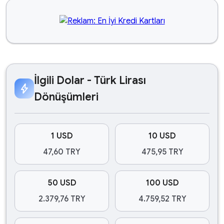
İlgili Dolar - Türk Lirası
bolt
Dönüşümleri
1 USD
10 USD
47,60 TRY
475,95 TRY
50 USD
100 USD
2.379,76 TRY
4.759,52 TRY