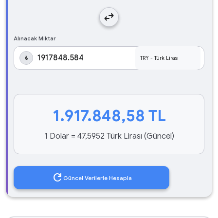
swap_horiz
Alınacak Miktar
₺
1.917.848,58
TL
1 Dolar = 47,5952 Türk Lirası (Güncel)
refresh
Güncel Verilerle Hesapla