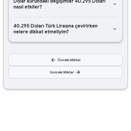
Dolar kurundaki değişimler 40.295 Doları
keyboard_arrow_down
nasıl etkiler?
40.295 Doları Türk Lirasına çevirirken
keyboard_arrow_down
nelere dikkat etmeliyim?
arrow_back
Önceki Miktar
arrow_forward
Sonraki Miktar