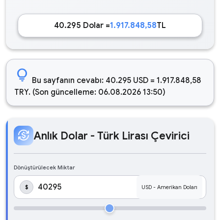
40.295 Dolar =
1.917.848,58
TL
lightbulb
Bu sayfanın cevabı: 40.295 USD = 1.917.848,58
TRY. (Son güncelleme: 06.08.2026 13:50)
currency_exchange
Anlık Dolar - Türk Lirası Çevirici
Dönüştürülecek Miktar
$