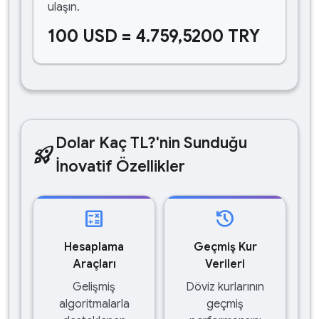
ulaşın.
100 USD = 4.759,5200 TRY
Dolar Kaç TL?'nin Sunduğu
rocket_launch
İnovatif Özellikler
calculate
history
Hesaplama
Geçmiş Kur
Araçları
Verileri
Gelişmiş
Döviz kurlarının
algoritmalarla
geçmiş