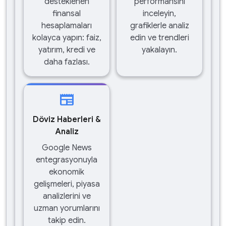
desteklenen
performansını
finansal
inceleyin,
hesaplamaları
grafiklerle analiz
kolayca yapın: faiz,
edin ve trendleri
yatırım, kredi ve
yakalayın.
daha fazlası.
newspaper
Döviz Haberleri &
Analiz
Google News
entegrasyonuyla
ekonomik
gelişmeleri, piyasa
analizlerini ve
uzman yorumlarını
takip edin.