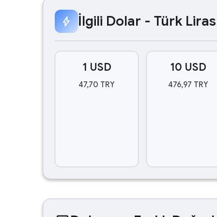
İlgili Dolar - Türk Lir
bolt
1 USD
10 USD
47,70 TRY
476,97 TRY