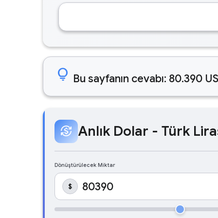
lightbulb
Bu sayfanın cevabı: 80.390 US
Anlık Dolar - Türk Lira
currency_exchange
Dönüştürülecek Miktar
$