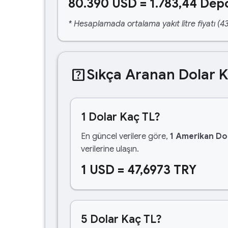
80.390 USD = 1.783,44 Depo
* Hesaplamada ortalama yakıt litre fiyatı (43
help_center
Sıkça Aranan Dolar 
1 Dolar Kaç TL?
En güncel verilere göre,
1 Amerikan Dol
verilerine ulaşın.
1 USD = 47,6973 TRY
5 Dolar Kaç TL?