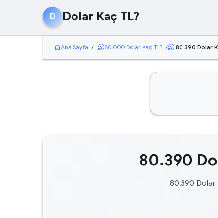
Dolar Kaç TL?
D
home
currency_exchange
Ana Sayfa
/
80.000 Dolar Kaç TL?
/
80.390 Dolar K
currency_exchange
80.390 Dol
80.390 Dolar 