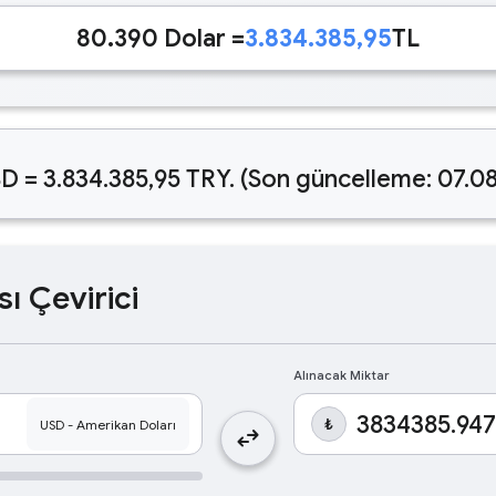
80.390 Dolar =
3.834.385,95
TL
D = 3.834.385,95 TRY. (Son güncelleme: 07.0
sı Çevirici
Alınacak Miktar
₺
swap_horiz