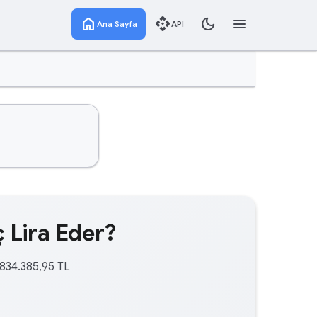
home
api
dark_mode
menu
Ana Sayfa
API
 Lira Eder?
.834.385,95 TL