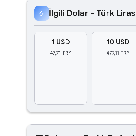
İlgili Dolar - Türk Lir
bolt
1 USD
10 USD
47,71 TRY
477,11 TRY