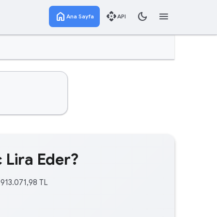
home
api
dark_mode
menu
Ana Sayfa
API
 Lira Eder?
.913.071,98 TL