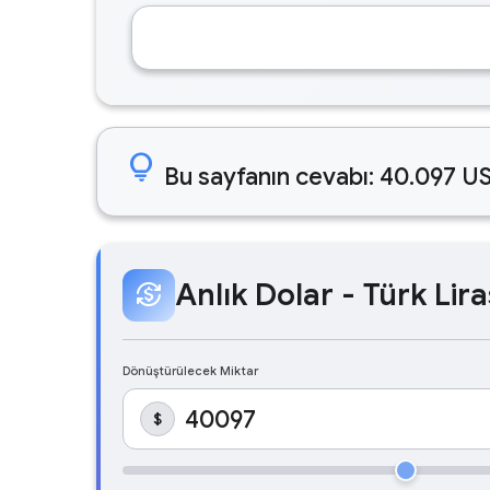
lightbulb
Bu sayfanın cevabı: 40.097 US
Anlık Dolar - Türk Lira
currency_exchange
Dönüştürülecek Miktar
$