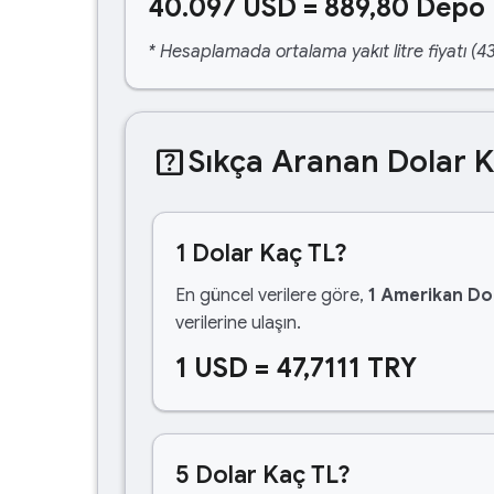
40.097 USD = 889,80 Depo 
* Hesaplamada ortalama yakıt litre fiyatı (43
help_center
Sıkça Aranan Dolar 
1 Dolar Kaç TL?
En güncel verilere göre,
1 Amerikan Dol
verilerine ulaşın.
1 USD = 47,7111 TRY
5 Dolar Kaç TL?