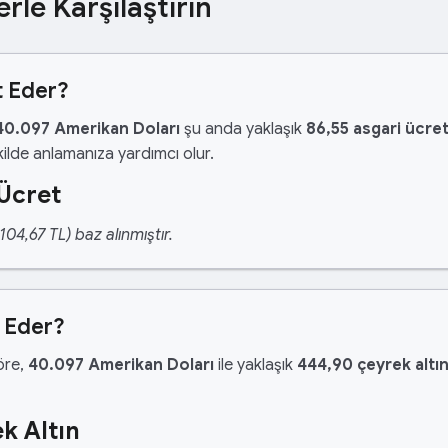
erle Karşılaştırın
t Eder?
40.097 Amerikan Doları
şu anda yaklaşık
86,55 asgari ücre
ilde anlamanıza yardımcı olur.
 Ücret
04,67 TL) baz alınmıştır.
n Eder?
göre,
40.097 Amerikan Doları
ile yaklaşık
444,90 çeyrek altı
k Altın