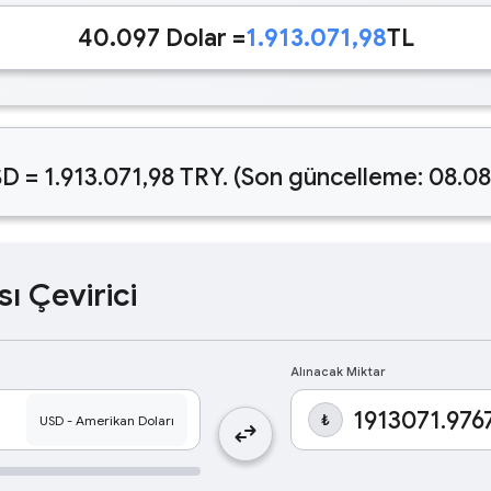
40.097 Dolar =
1.913.071,98
TL
D = 1.913.071,98 TRY. (Son güncelleme: 08.08
sı Çevirici
Alınacak Miktar
₺
swap_horiz