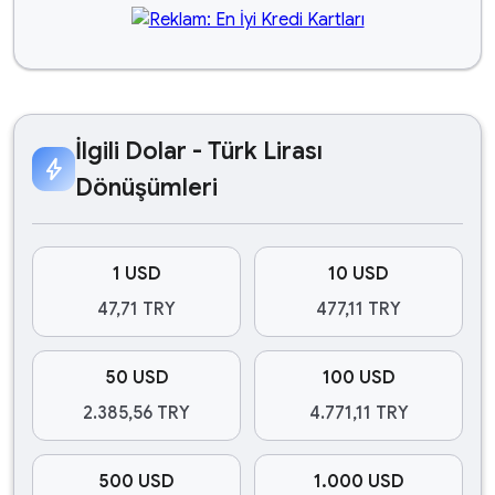
İlgili Dolar - Türk Lirası
bolt
Dönüşümleri
1 USD
10 USD
47,71 TRY
477,11 TRY
50 USD
100 USD
2.385,56 TRY
4.771,11 TRY
500 USD
1.000 USD