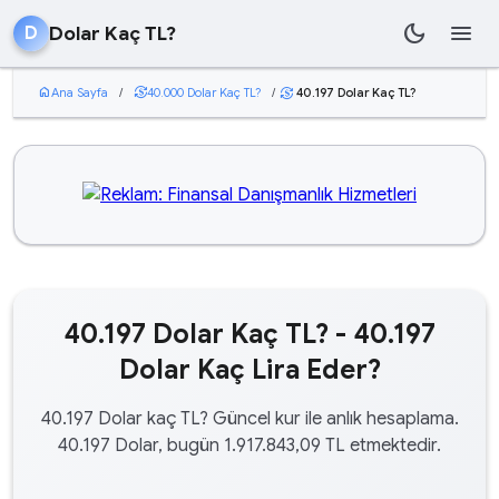
dark_mode
menu
Dolar Kaç TL?
D
home
Ana Sayfa
/
currency_exchange
40.000 Dolar Kaç TL?
/
40.197 Dolar Kaç TL?
currency_exchange
40.197 Dolar Kaç TL? - 40.197
Dolar Kaç Lira Eder?
40.197 Dolar kaç TL? Güncel kur ile anlık hesaplama.
40.197 Dolar, bugün 1.917.843,09 TL etmektedir.