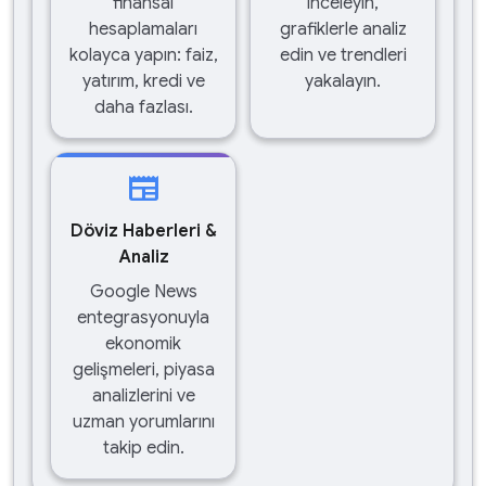
finansal
inceleyin,
hesaplamaları
grafiklerle analiz
kolayca yapın: faiz,
edin ve trendleri
yatırım, kredi ve
yakalayın.
daha fazlası.
newspaper
Döviz Haberleri &
Analiz
Google News
entegrasyonuyla
ekonomik
gelişmeleri, piyasa
analizlerini ve
uzman yorumlarını
takip edin.