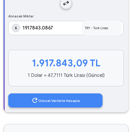
swap_horiz
Alınacak Miktar
₺
1.917.843,09
TL
1 Dolar = 47,7111 Türk Lirası (Güncel)
refresh
Güncel Verilerle Hesapla