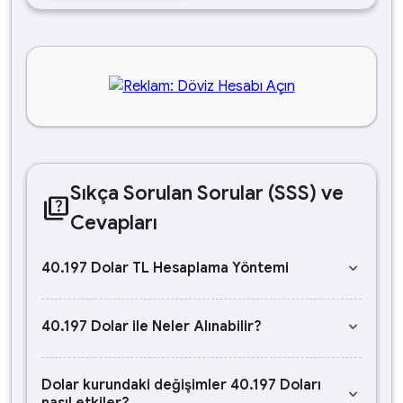
Sıkça Sorulan Sorular (SSS) ve
quiz
Cevapları
keyboard_arrow_down
40.197 Dolar TL Hesaplama Yöntemi
keyboard_arrow_down
40.197 Dolar ile Neler Alınabilir?
Dolar kurundaki değişimler 40.197 Doları
keyboard_arrow_down