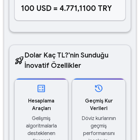
100 USD = 4.771,1100 TRY
Dolar Kaç TL?'nin Sunduğu
rocket_launch
İnovatif Özellikler
calculate
history
Hesaplama
Geçmiş Kur
Araçları
Verileri
Gelişmiş
Döviz kurlarının
algoritmalarla
geçmiş
desteklenen
performansını