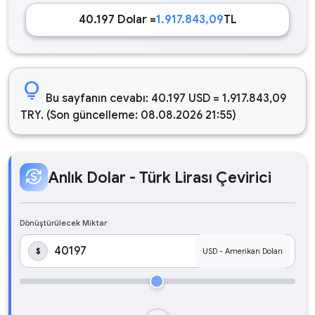
40.197 Dolar =
1.917.843,09
TL
lightbulb
Bu sayfanın cevabı: 40.197 USD = 1.917.843,09
TRY. (Son güncelleme: 08.08.2026 21:55)
currency_exchange
Anlık Dolar - Türk Lirası Çevirici
Dönüştürülecek Miktar
$