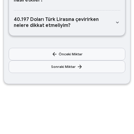
nasıl etkiler?
40.197 Doları Türk Lirasına çevirirken
keyboard_arrow_down
nelere dikkat etmeliyim?
arrow_back
Önceki Miktar
arrow_forward
Sonraki Miktar