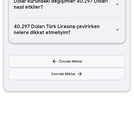
Dolar kurundaki değişimler 40.297 Doları
keyboard_arrow_down
nasıl etkiler?
40.297 Doları Türk Lirasına çevirirken
keyboard_arrow_down
nelere dikkat etmeliyim?
arrow_back
Önceki Miktar
arrow_forward
Sonraki Miktar