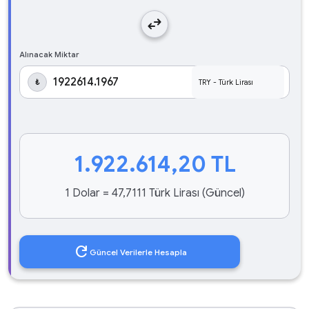
swap_horiz
Alınacak Miktar
₺
1.922.614,20
TL
1 Dolar = 47,7111 Türk Lirası (Güncel)
refresh
Güncel Verilerle Hesapla