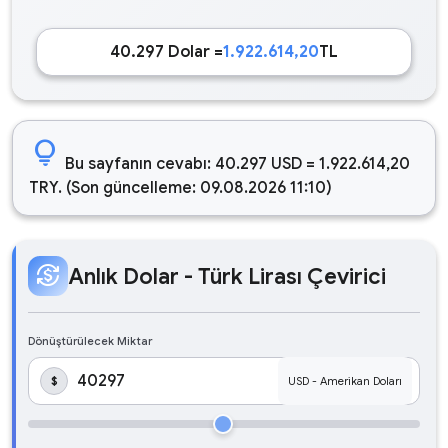
40.297 Dolar =
1.922.614,20
TL
lightbulb
Bu sayfanın cevabı: 40.297 USD = 1.922.614,20
TRY. (Son güncelleme: 09.08.2026 11:10)
currency_exchange
Anlık Dolar - Türk Lirası Çevirici
Dönüştürülecek Miktar
$