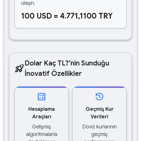
ulaşın.
100 USD = 4.771,1100 TRY
Dolar Kaç TL?'nin Sunduğu
rocket_launch
İnovatif Özellikler
calculate
history
Hesaplama
Geçmiş Kur
Araçları
Verileri
Gelişmiş
Döviz kurlarının
algoritmalarla
geçmiş