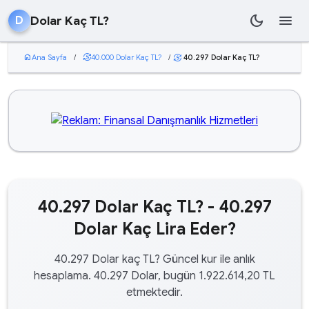
dark_mode
menu
Dolar Kaç TL?
D
home
Ana Sayfa
/
currency_exchange
40.000 Dolar Kaç TL?
/
40.297 Dolar Kaç TL?
currency_exchange
40.297 Dolar Kaç TL? - 40.297
Dolar Kaç Lira Eder?
40.297 Dolar kaç TL? Güncel kur ile anlık
hesaplama. 40.297 Dolar, bugün 1.922.614,20 TL
etmektedir.