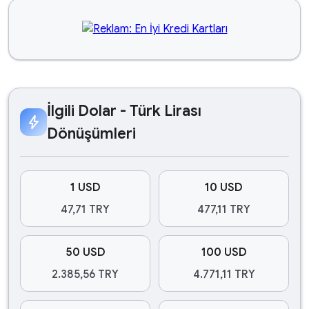
İlgili Dolar - Türk Lirası
bolt
Dönüşümleri
1 USD
10 USD
47,71 TRY
477,11 TRY
50 USD
100 USD
2.385,56 TRY
4.771,11 TRY