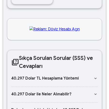
Sıkça Sorulan Sorular (SSS) ve
quiz
Cevapları
keyboard_arrow_down
40.297 Dolar TL Hesaplama Yöntemi
keyboard_arrow_down
40.297 Dolar ile Neler Alınabilir?