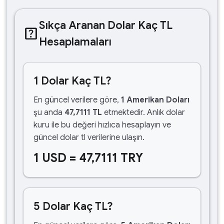
Sıkça Aranan Dolar Kaç TL
help_center
Hesaplamaları
1 Dolar Kaç TL?
En güncel verilere göre,
1 Amerikan Doları
şu anda
47,7111 TL
etmektedir. Anlık dolar
kuru ile bu değeri hızlıca hesaplayın ve
güncel dolar tl verilerine ulaşın.
1 USD = 47,7111 TRY
5 Dolar Kaç TL?