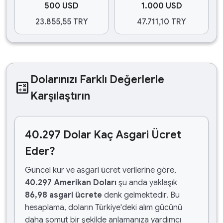
500 USD
1.000 USD
23.855,55 TRY
47.711,10 TRY
Dolarınızı Farklı Değerlerle
calculate
Karşılaştırın
40.297 Dolar Kaç Asgari Ücret
Eder?
Güncel kur ve asgari ücret verilerine göre,
40.297 Amerikan Doları
şu anda yaklaşık
86,98 asgari ücrete
denk gelmektedir. Bu
hesaplama, doların Türkiye'deki alım gücünü
daha somut bir şekilde anlamanıza yardımcı