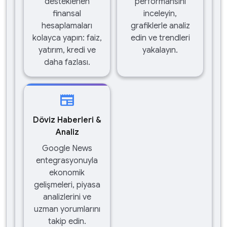
desteklenen
performansını
finansal
inceleyin,
hesaplamaları
grafiklerle analiz
kolayca yapın: faiz,
edin ve trendleri
yatırım, kredi ve
yakalayın.
daha fazlası.
newspaper
Döviz Haberleri &
Analiz
Google News
entegrasyonuyla
ekonomik
gelişmeleri, piyasa
analizlerini ve
uzman yorumlarını
takip edin.