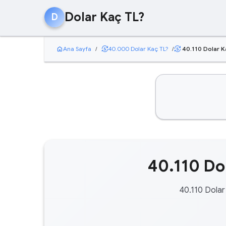
Dolar Kaç TL?
D
home
currency_exchange
Ana Sayfa
/
40.000 Dolar Kaç TL?
/
40.110 Dolar K
currency_exchange
40.110 Dol
40.110 Dolar