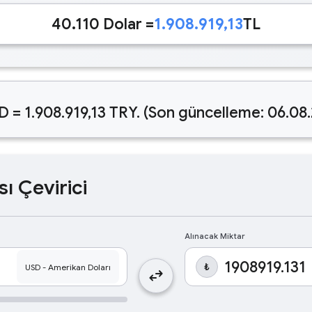
40.110 Dolar =
1.908.919,13
TL
D = 1.908.919,13 TRY. (Son güncelleme: 06.08
sı Çevirici
Alınacak Miktar
₺
swap_horiz