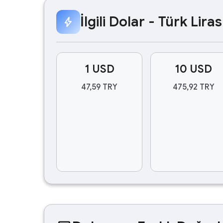
İlgili Dolar - Türk Lir
bolt
1 USD
10 USD
47,59 TRY
475,92 TRY