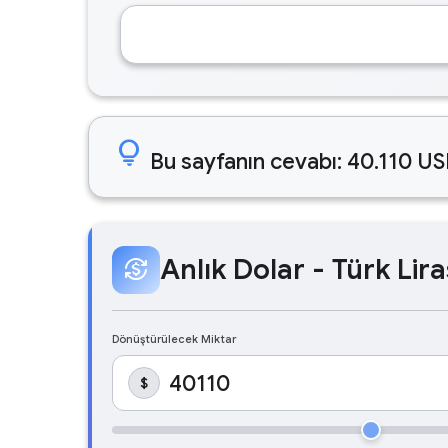
lightbulb
Bu sayfanın cevabı: 40.110 US
Anlık Dolar - Türk Lira
currency_exchange
Dönüştürülecek Miktar
$