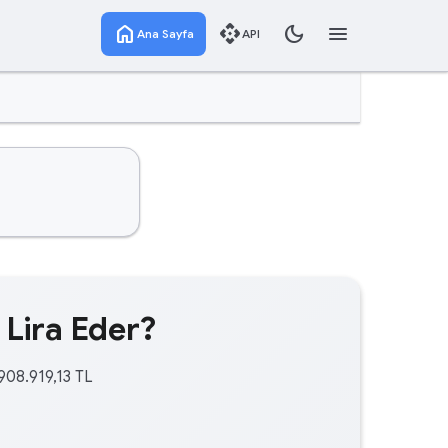
home
api
dark_mode
menu
Ana Sayfa
API
 Lira Eder?
908.919,13 TL