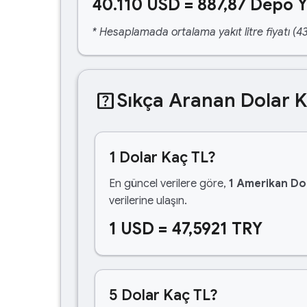
40.110 USD = 887,87 Depo Y
* Hesaplamada ortalama yakıt litre fiyatı (43
help_center
Sıkça Aranan Dolar 
1 Dolar Kaç TL?
En güncel verilere göre,
1 Amerikan Dol
verilerine ulaşın.
1 USD = 47,5921 TRY
5 Dolar Kaç TL?