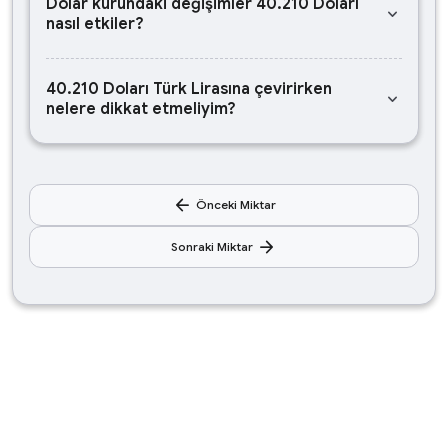
Dolar kurundaki değişimler 40.210 Doları
keyboard_arrow_down
nasıl etkiler?
40.210 Doları Türk Lirasına çevirirken
keyboard_arrow_down
nelere dikkat etmeliyim?
arrow_back
Önceki Miktar
arrow_forward
Sonraki Miktar