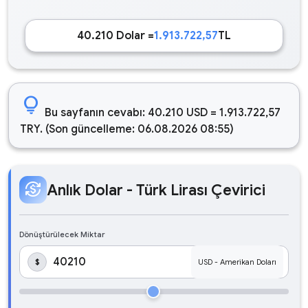
40.210 Dolar =
1.913.722,57
TL
lightbulb
Bu sayfanın cevabı: 40.210 USD = 1.913.722,57
TRY. (Son güncelleme: 06.08.2026 08:55)
currency_exchange
Anlık Dolar - Türk Lirası Çevirici
Dönüştürülecek Miktar
$