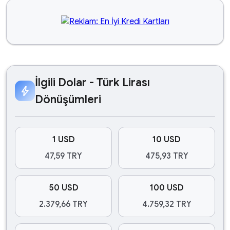
İlgili Dolar - Türk Lirası
bolt
Dönüşümleri
1 USD
10 USD
47,59 TRY
475,93 TRY
50 USD
100 USD
2.379,66 TRY
4.759,32 TRY