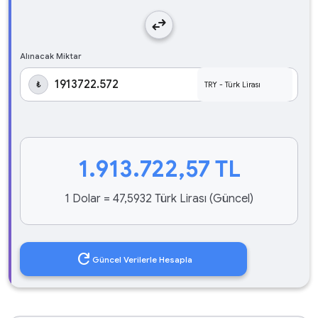
swap_horiz
Alınacak Miktar
₺
1.913.722,57
TL
1 Dolar = 47,5932 Türk Lirası (Güncel)
refresh
Güncel Verilerle Hesapla