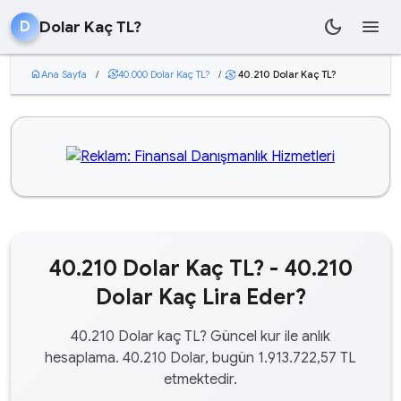
dark_mode
menu
Dolar Kaç TL?
D
home
Ana Sayfa
/
currency_exchange
40.000 Dolar Kaç TL?
/
40.210 Dolar Kaç TL?
currency_exchange
40.210 Dolar Kaç TL? - 40.210
Dolar Kaç Lira Eder?
40.210 Dolar kaç TL? Güncel kur ile anlık
hesaplama. 40.210 Dolar, bugün 1.913.722,57 TL
etmektedir.