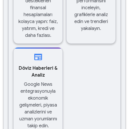
desteklenen
performansını
finansal
inceleyin,
hesaplamaları
grafiklerle analiz
kolayca yapın: faiz,
edin ve trendleri
yatırım, kredi ve
yakalayın.
daha fazlası.
newspaper
Döviz Haberleri &
Analiz
Google News
entegrasyonuyla
ekonomik
gelişmeleri, piyasa
analizlerini ve
uzman yorumlarını
takip edin.