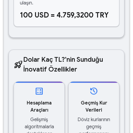
ulaşın.
100 USD = 4.759,3200 TRY
Dolar Kaç TL?'nin Sunduğu
rocket_launch
İnovatif Özellikler
calculate
history
Hesaplama
Geçmiş Kur
Araçları
Verileri
Gelişmiş
Döviz kurlarının
algoritmalarla
geçmiş