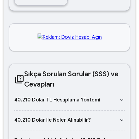
Sıkça Sorulan Sorular (SSS) ve
quiz
Cevapları
keyboard_arrow_down
40.210 Dolar TL Hesaplama Yöntemi
keyboard_arrow_down
40.210 Dolar ile Neler Alınabilir?