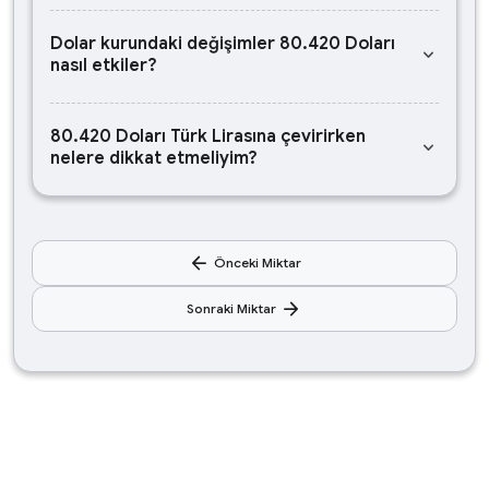
Dolar kurundaki değişimler 80.420 Doları
keyboard_arrow_down
nasıl etkiler?
80.420 Doları Türk Lirasına çevirirken
keyboard_arrow_down
nelere dikkat etmeliyim?
arrow_back
Önceki Miktar
arrow_forward
Sonraki Miktar