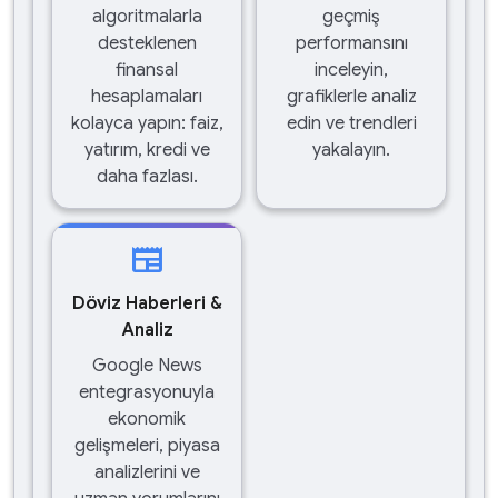
algoritmalarla
geçmiş
desteklenen
performansını
finansal
inceleyin,
hesaplamaları
grafiklerle analiz
kolayca yapın: faiz,
edin ve trendleri
yatırım, kredi ve
yakalayın.
daha fazlası.
newspaper
Döviz Haberleri &
Analiz
Google News
entegrasyonuyla
ekonomik
gelişmeleri, piyasa
analizlerini ve