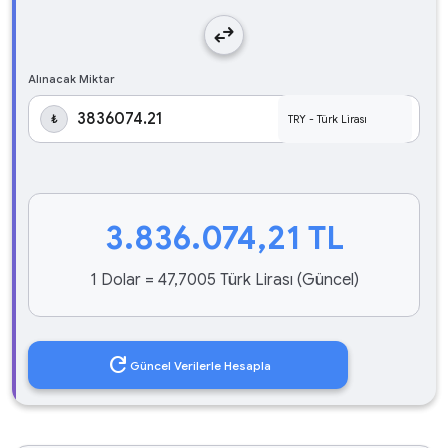
swap_horiz
Alınacak Miktar
₺
3.836.074,21
TL
1 Dolar = 47,7005 Türk Lirası (Güncel)
refresh
Güncel Verilerle Hesapla