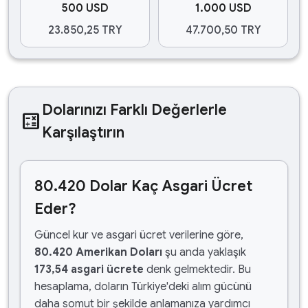
500 USD
1.000 USD
23.850,25 TRY
47.700,50 TRY
Dolarınızı Farklı Değerlerle
calculate
Karşılaştırın
80.420 Dolar Kaç Asgari Ücret
Eder?
Güncel kur ve asgari ücret verilerine göre,
80.420 Amerikan Doları
şu anda yaklaşık
173,54 asgari ücrete
denk gelmektedir. Bu
hesaplama, doların Türkiye'deki alım gücünü
daha somut bir şekilde anlamanıza yardımcı