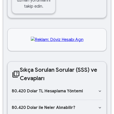
uzman yorumlarını
takip edin.
Sıkça Sorulan Sorular (SSS) ve
quiz
Cevapları
keyboard_arrow_down
80.420 Dolar TL Hesaplama Yöntemi
keyboard_arrow_down
80.420 Dolar ile Neler Alınabilir?