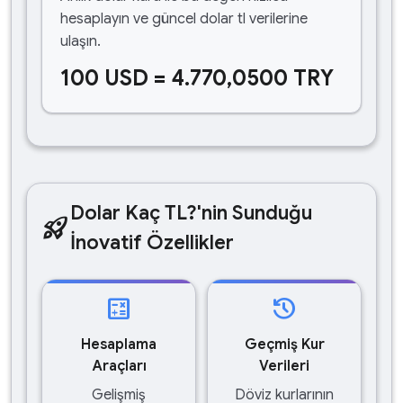
hesaplayın ve güncel dolar tl verilerine
ulaşın.
100 USD = 4.770,0500 TRY
Dolar Kaç TL?'nin Sunduğu
rocket_launch
İnovatif Özellikler
calculate
history
Hesaplama
Geçmiş Kur
Araçları
Verileri
Gelişmiş
Döviz kurlarının