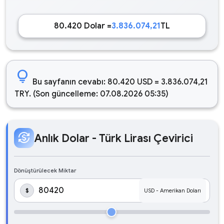
80.420 Dolar =
3.836.074,21
TL
lightbulb
Bu sayfanın cevabı: 80.420 USD = 3.836.074,21
TRY. (Son güncelleme: 07.08.2026 05:35)
currency_exchange
Anlık Dolar - Türk Lirası Çevirici
Dönüştürülecek Miktar
$