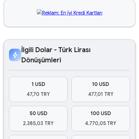
İlgili Dolar - Türk Lirası
bolt
Dönüşümleri
1 USD
10 USD
47,70 TRY
477,01 TRY
50 USD
100 USD
2.385,03 TRY
4.770,05 TRY