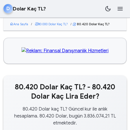
dark_mode
menu
Dolar Kaç TL?
D
home
Ana Sayfa
/
currency_exchange
80.000 Dolar Kaç TL?
/
80.420 Dolar Kaç TL?
currency_exchange
80.420 Dolar Kaç TL? - 80.420
Dolar Kaç Lira Eder?
80.420 Dolar kaç TL? Güncel kur ile anlık
hesaplama. 80.420 Dolar, bugün 3.836.074,21 TL
etmektedir.