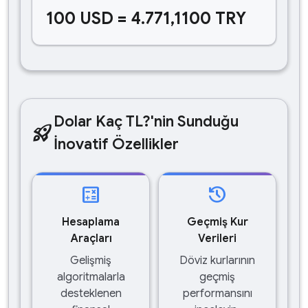
100 USD = 4.771,1100 TRY
Dolar Kaç TL?'nin Sunduğu
rocket_launch
İnovatif Özellikler
calculate
history
Hesaplama
Geçmiş Kur
Araçları
Verileri
Gelişmiş
Döviz kurlarının
algoritmalarla
geçmiş
desteklenen
performansını