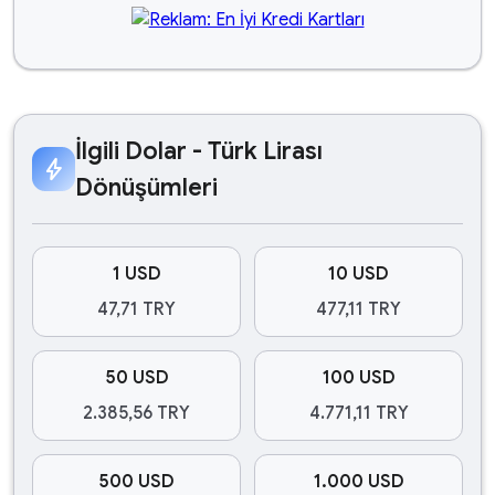
İlgili Dolar - Türk Lirası
bolt
Dönüşümleri
1 USD
10 USD
47,71 TRY
477,11 TRY
50 USD
100 USD
2.385,56 TRY
4.771,11 TRY
500 USD
1.000 USD