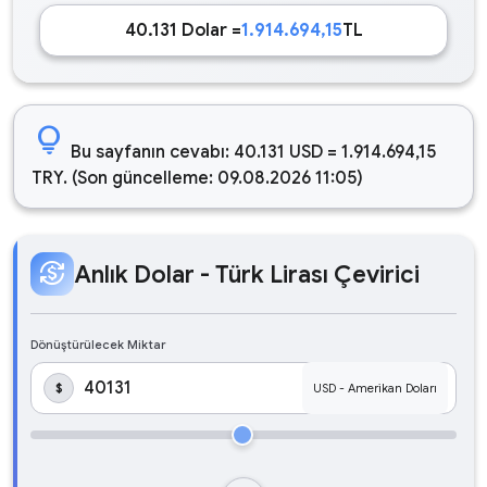
40.131 Dolar =
1.914.694,15
TL
lightbulb
Bu sayfanın cevabı: 40.131 USD = 1.914.694,15
TRY. (Son güncelleme: 09.08.2026 11:05)
currency_exchange
Anlık Dolar - Türk Lirası Çevirici
Dönüştürülecek Miktar
$