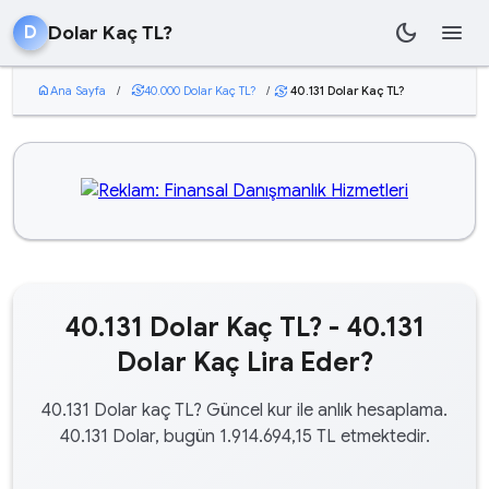
dark_mode
menu
Dolar Kaç TL?
D
home
Ana Sayfa
/
currency_exchange
40.000 Dolar Kaç TL?
/
40.131 Dolar Kaç TL?
currency_exchange
40.131 Dolar Kaç TL? - 40.131
Dolar Kaç Lira Eder?
40.131 Dolar kaç TL? Güncel kur ile anlık hesaplama.
40.131 Dolar, bugün 1.914.694,15 TL etmektedir.