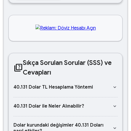
Sıkça Sorulan Sorular (SSS) ve
quiz
Cevapları
keyboard_arrow_down
40.131 Dolar TL Hesaplama Yöntemi
keyboard_arrow_down
40.131 Dolar ile Neler Alınabilir?
Dolar kurundaki değişimler 40.131 Doları
keyboard_arrow_down