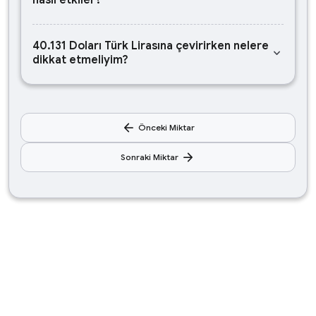
nasıl etkiler?
40.131 Doları Türk Lirasına çevirirken nelere
keyboard_arrow_down
dikkat etmeliyim?
arrow_back
Önceki Miktar
arrow_forward
Sonraki Miktar