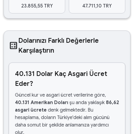
23.855,55 TRY
47.711,10 TRY
Dolarınızı Farklı Değerlerle
calculate
Karşılaştırın
40.131 Dolar Kaç Asgari Ücret
Eder?
Güncel kur ve asgari ücret verilerine göre,
40.131 Amerikan Doları
şu anda yaklaşık
86,62
asgari ücrete
denk gelmektedir. Bu
hesaplama, doların Türkiye'deki alım gücünü
daha somut bir şekilde anlamanıza yardımcı
olur.