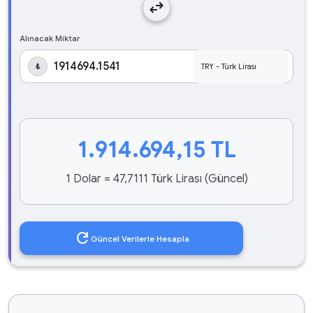
swap_horiz
Alınacak Miktar
₺
1.914.694,15
TL
1 Dolar = 47,7111 Türk Lirası (Güncel)
refresh
Güncel Verilerle Hesapla