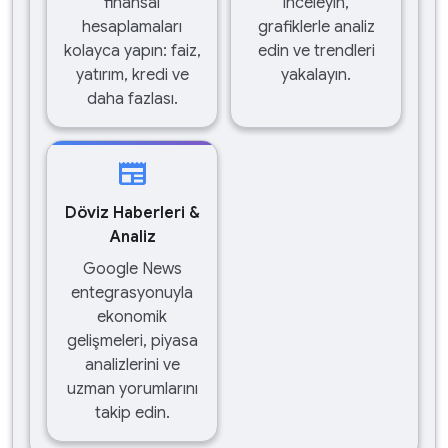
finansal
inceleyin,
hesaplamaları
grafiklerle analiz
kolayca yapın: faiz,
edin ve trendleri
yatırım, kredi ve
yakalayın.
daha fazlası.
newspaper
Döviz Haberleri &
Analiz
Google News
entegrasyonuyla
ekonomik
gelişmeleri, piyasa
analizlerini ve
uzman yorumlarını
takip edin.