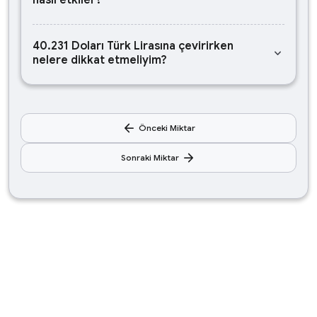
nasıl etkiler?
40.231 Doları Türk Lirasına çevirirken
keyboard_arrow_down
nelere dikkat etmeliyim?
arrow_back
Önceki Miktar
arrow_forward
Sonraki Miktar