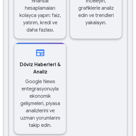
finansal
inceleyin,
hesaplamaları
grafiklerle analiz
kolayca yapın: faiz,
edin ve trendleri
yatırım, kredi ve
yakalayın.
daha fazlası.
newspaper
Döviz Haberleri &
Analiz
Google News
entegrasyonuyla
ekonomik
gelişmeleri, piyasa
analizlerini ve
uzman yorumlarını
takip edin.