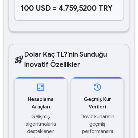
100 USD = 4.759,5200 TRY
Dolar Kaç TL?'nin Sunduğu
rocket_launch
İnovatif Özellikler
calculate
history
Hesaplama
Geçmiş Kur
Araçları
Verileri
Gelişmiş
Döviz kurlarının
algoritmalarla
geçmiş
desteklenen
performansını