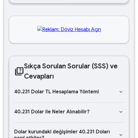
Sıkça Sorulan Sorular (SSS) ve
quiz
Cevapları
keyboard_arrow_down
40.231 Dolar TL Hesaplama Yöntemi
keyboard_arrow_down
40.231 Dolar ile Neler Alınabilir?
Dolar kurundaki değişimler 40.231 Doları
keyboard_arrow_down