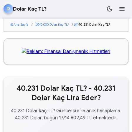
dark_mode
menu
Dolar Kaç TL?
D
home
Ana Sayfa
/
currency_exchange
40.000 Dolar Kaç TL?
/
40.231 Dolar Kaç TL?
currency_exchange
40.231 Dolar Kaç TL? - 40.231
Dolar Kaç Lira Eder?
40.231 Dolar kaç TL? Güncel kur ile anlık hesaplama.
40.231 Dolar, bugün 1.914.802,49 TL etmektedir.