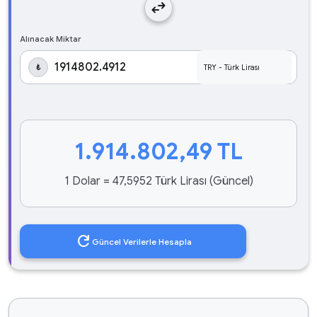
swap_horiz
Alınacak Miktar
₺
1.914.802,49
TL
1 Dolar = 47,5952 Türk Lirası (Güncel)
refresh
Güncel Verilerle Hesapla