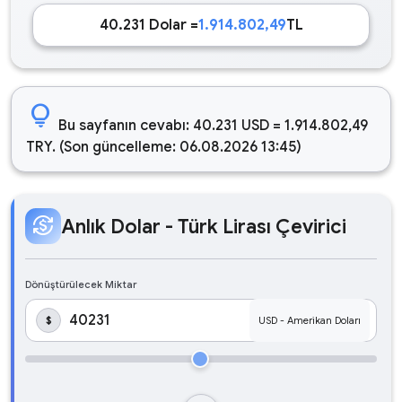
40.231 Dolar =
1.914.802,49
TL
lightbulb
Bu sayfanın cevabı: 40.231 USD = 1.914.802,49
TRY. (Son güncelleme: 06.08.2026 13:45)
currency_exchange
Anlık Dolar - Türk Lirası Çevirici
Dönüştürülecek Miktar
$