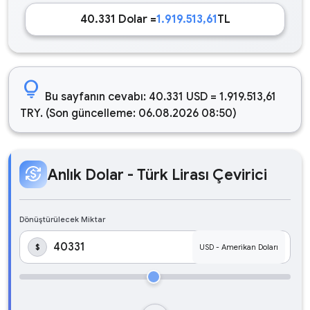
40.331 Dolar =
1.919.513,61
TL
lightbulb
Bu sayfanın cevabı: 40.331 USD = 1.919.513,61
TRY. (Son güncelleme: 06.08.2026 08:50)
currency_exchange
Anlık Dolar - Türk Lirası Çevirici
Dönüştürülecek Miktar
$