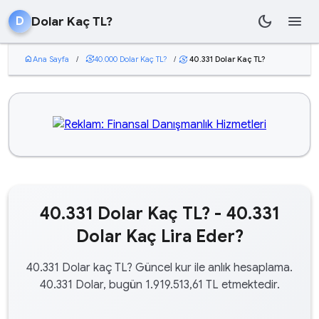
dark_mode
menu
Dolar Kaç TL?
D
home
Ana Sayfa
/
currency_exchange
40.000 Dolar Kaç TL?
/
40.331 Dolar Kaç TL?
currency_exchange
40.331 Dolar Kaç TL? - 40.331
Dolar Kaç Lira Eder?
40.331 Dolar kaç TL? Güncel kur ile anlık hesaplama.
40.331 Dolar, bugün 1.919.513,61 TL etmektedir.