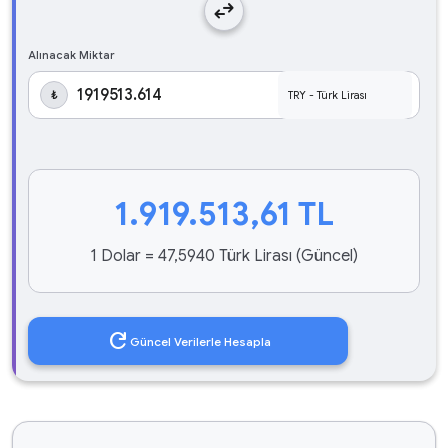
swap_horiz
Alınacak Miktar
₺
1.919.513,61
TL
1 Dolar = 47,5940 Türk Lirası (Güncel)
refresh
Güncel Verilerle Hesapla