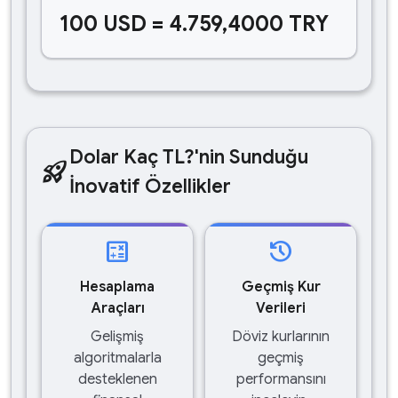
100 USD = 4.759,4000 TRY
Dolar Kaç TL?'nin Sunduğu
rocket_launch
İnovatif Özellikler
calculate
history
Hesaplama
Geçmiş Kur
Araçları
Verileri
Gelişmiş
Döviz kurlarının
algoritmalarla
geçmiş
desteklenen
performansını