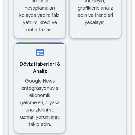
finansal
inceleyin,
hesaplamaları
grafiklerle analiz
kolayca yapın: faiz,
edin ve trendleri
yatırım, kredi ve
yakalayın.
daha fazlası.
newspaper
Döviz Haberleri &
Analiz
Google News
entegrasyonuyla
ekonomik
gelişmeleri, piyasa
analizlerini ve
uzman yorumlarını
takip edin.