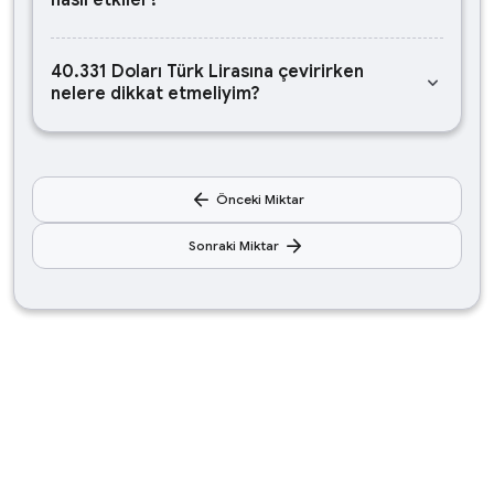
nasıl etkiler?
40.331 Doları Türk Lirasına çevirirken
keyboard_arrow_down
nelere dikkat etmeliyim?
arrow_back
Önceki Miktar
arrow_forward
Sonraki Miktar