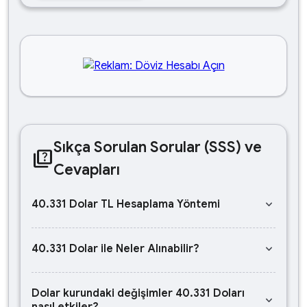
Sıkça Sorulan Sorular (SSS) ve
quiz
Cevapları
keyboard_arrow_down
40.331 Dolar TL Hesaplama Yöntemi
keyboard_arrow_down
40.331 Dolar ile Neler Alınabilir?
Dolar kurundaki değişimler 40.331 Doları
keyboard_arrow_down