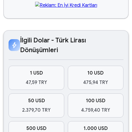
İlgili Dolar - Türk Lirası
bolt
Dönüşümleri
1 USD
10 USD
47,59 TRY
475,94 TRY
50 USD
100 USD
2.379,70 TRY
4.759,40 TRY
500 USD
1.000 USD