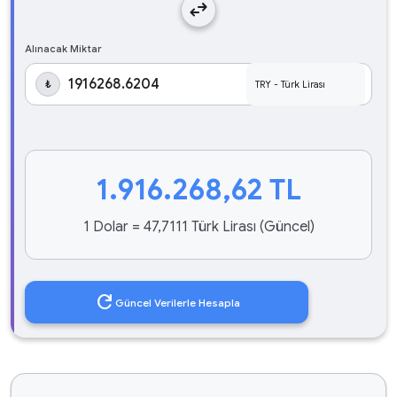
swap_horiz
Alınacak Miktar
₺
1.916.268,62
TL
1 Dolar = 47,7111 Türk Lirası (Güncel)
refresh
Güncel Verilerle Hesapla