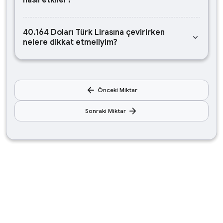
nasıl etkiler?
40.164 Doları Türk Lirasına çevirirken
keyboard_arrow_down
nelere dikkat etmeliyim?
arrow_back
Önceki Miktar
arrow_forward
Sonraki Miktar