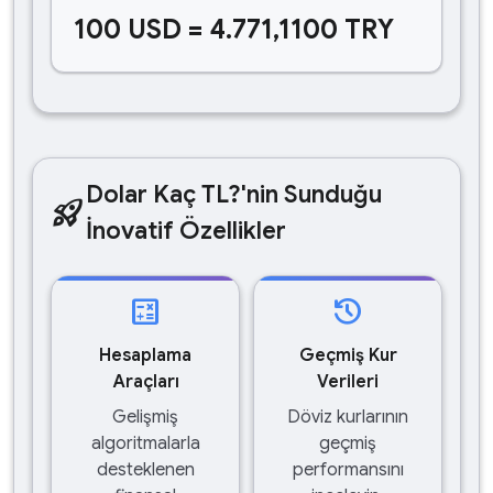
100 USD = 4.771,1100 TRY
Dolar Kaç TL?'nin Sunduğu
rocket_launch
İnovatif Özellikler
calculate
history
Hesaplama
Geçmiş Kur
Araçları
Verileri
Gelişmiş
Döviz kurlarının
algoritmalarla
geçmiş
desteklenen
performansını