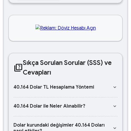
Sıkça Sorulan Sorular (SSS) ve
quiz
Cevapları
keyboard_arrow_down
40.164 Dolar TL Hesaplama Yöntemi
keyboard_arrow_down
40.164 Dolar ile Neler Alınabilir?
Dolar kurundaki değişimler 40.164 Doları
keyboard_arrow_down