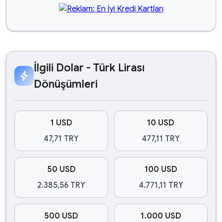
İlgili Dolar - Türk Lirası
bolt
Dönüşümleri
1 USD
10 USD
47,71 TRY
477,11 TRY
50 USD
100 USD
2.385,56 TRY
4.771,11 TRY
500 USD
1.000 USD