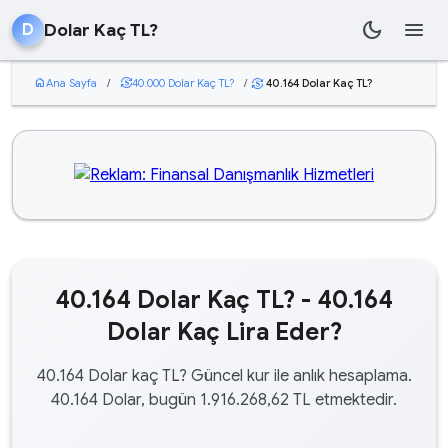
dark_mode
menu
Dolar Kaç TL?
D
home
Ana Sayfa
/
currency_exchange
40.000 Dolar Kaç TL?
/
40.164 Dolar Kaç TL?
currency_exchange
40.164 Dolar Kaç TL? - 40.164
Dolar Kaç Lira Eder?
40.164 Dolar kaç TL? Güncel kur ile anlık hesaplama.
40.164 Dolar, bugün 1.916.268,62 TL etmektedir.