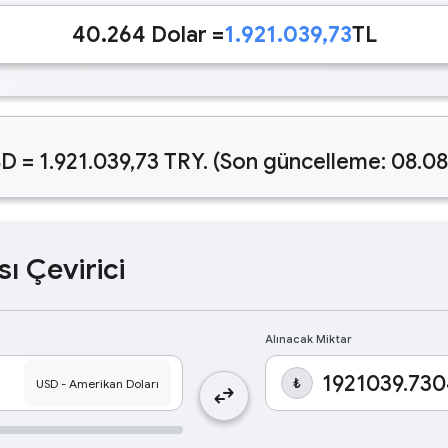
40.264 Dolar =
1.921.039,73
TL
D = 1.921.039,73 TRY. (Son güncelleme: 08.0
sı Çevirici
Alınacak Miktar
₺
swap_horiz