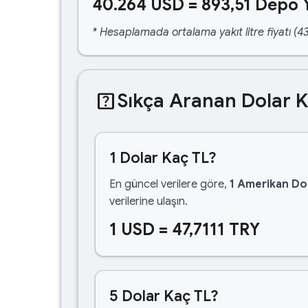
40.264 USD = 893,51 Depo 
* Hesaplamada ortalama yakıt litre fiyatı (43
help_center
Sıkça Aranan Dolar 
1 Dolar Kaç TL?
En güncel verilere göre,
1 Amerikan Dol
verilerine ulaşın.
1 USD = 47,7111 TRY
5 Dolar Kaç TL?