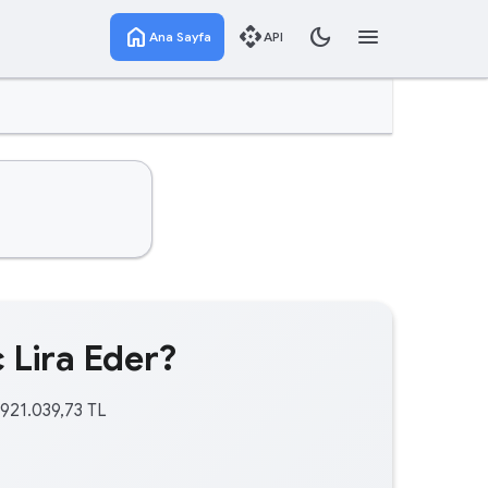
home
api
dark_mode
menu
Ana Sayfa
API
 Lira Eder?
.921.039,73 TL