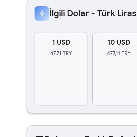
İlgili Dolar - Türk Lir
bolt
1 USD
10 USD
47,71 TRY
477,11 TRY