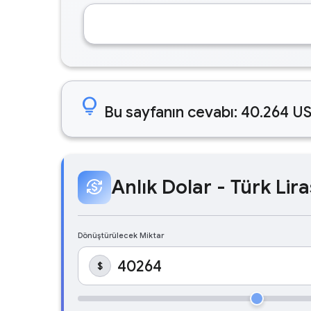
lightbulb
Bu sayfanın cevabı: 40.264 US
Anlık Dolar - Türk Lira
currency_exchange
Dönüştürülecek Miktar
$