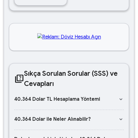
Sıkça Sorulan Sorular (SSS) ve
quiz
Cevapları
keyboard_arrow_down
40.364 Dolar TL Hesaplama Yöntemi
keyboard_arrow_down
40.364 Dolar ile Neler Alınabilir?