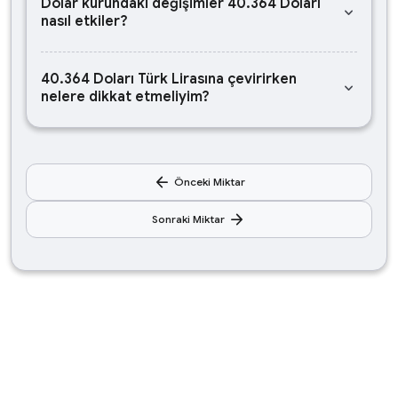
Dolar kurundaki değişimler 40.364 Doları
keyboard_arrow_down
nasıl etkiler?
40.364 Doları Türk Lirasına çevirirken
keyboard_arrow_down
nelere dikkat etmeliyim?
arrow_back
Önceki Miktar
arrow_forward
Sonraki Miktar