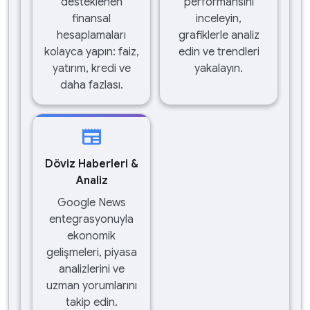
desteklenen
performansını
finansal
inceleyin,
hesaplamaları
grafiklerle analiz
kolayca yapın: faiz,
edin ve trendleri
yatırım, kredi ve
yakalayın.
daha fazlası.
newspaper
Döviz Haberleri &
Analiz
Google News
entegrasyonuyla
ekonomik
gelişmeleri, piyasa
analizlerini ve
uzman yorumlarını
takip edin.