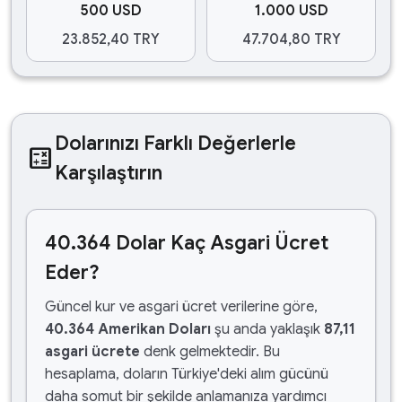
500 USD
1.000 USD
23.852,40 TRY
47.704,80 TRY
Dolarınızı Farklı Değerlerle
calculate
Karşılaştırın
40.364 Dolar Kaç Asgari Ücret
Eder?
Güncel kur ve asgari ücret verilerine göre,
40.364 Amerikan Doları
şu anda yaklaşık
87,11
asgari ücrete
denk gelmektedir. Bu
hesaplama, doların Türkiye'deki alım gücünü
daha somut bir şekilde anlamanıza yardımcı