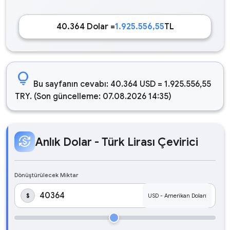
40.364 Dolar =
1.925.556,55
TL
lightbulb
Bu sayfanın cevabı: 40.364 USD = 1.925.556,55
TRY. (Son güncelleme: 07.08.2026 14:35)
currency_exchange
Anlık Dolar - Türk Lirası Çevirici
Dönüştürülecek Miktar
$