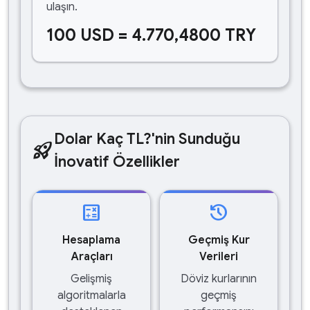
ulaşın.
100 USD = 4.770,4800 TRY
Dolar Kaç TL?'nin Sunduğu
rocket_launch
İnovatif Özellikler
calculate
history
Hesaplama
Geçmiş Kur
Araçları
Verileri
Gelişmiş
Döviz kurlarının
algoritmalarla
geçmiş