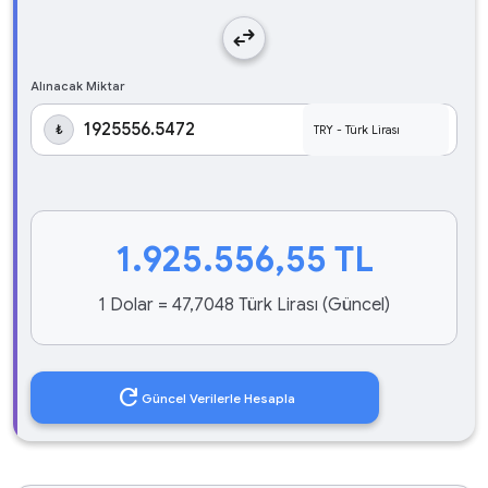
swap_horiz
Alınacak Miktar
₺
1.925.556,55
TL
1 Dolar = 47,7048 Türk Lirası (Güncel)
refresh
Güncel Verilerle Hesapla