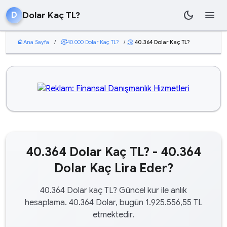
dark_mode
menu
Dolar Kaç TL?
D
home
Ana Sayfa
/
currency_exchange
40.000 Dolar Kaç TL?
/
40.364 Dolar Kaç TL?
currency_exchange
40.364 Dolar Kaç TL? - 40.364
Dolar Kaç Lira Eder?
40.364 Dolar kaç TL? Güncel kur ile anlık
hesaplama. 40.364 Dolar, bugün 1.925.556,55 TL
etmektedir.