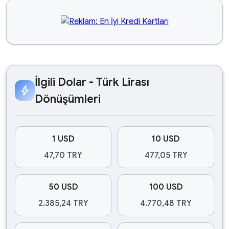
İlgili Dolar - Türk Lirası
bolt
Dönüşümleri
1 USD
10 USD
47,70 TRY
477,05 TRY
50 USD
100 USD
2.385,24 TRY
4.770,48 TRY