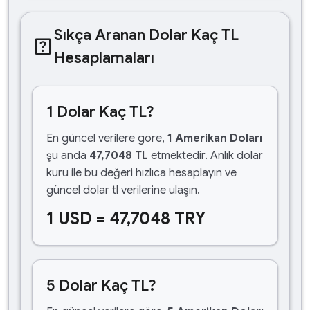
Sıkça Aranan Dolar Kaç TL
help_center
Hesaplamaları
1 Dolar Kaç TL?
En güncel verilere göre,
1 Amerikan Doları
şu anda
47,7048 TL
etmektedir. Anlık dolar
kuru ile bu değeri hızlıca hesaplayın ve
güncel dolar tl verilerine ulaşın.
1 USD = 47,7048 TRY
5 Dolar Kaç TL?