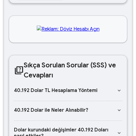
Sıkça Sorulan Sorular (SSS) ve
quiz
Cevapları
keyboard_arrow_down
40.192 Dolar TL Hesaplama Yöntemi
keyboard_arrow_down
40.192 Dolar ile Neler Alınabilir?
Dolar kurundaki değişimler 40.192 Doları
keyboard_arrow_down