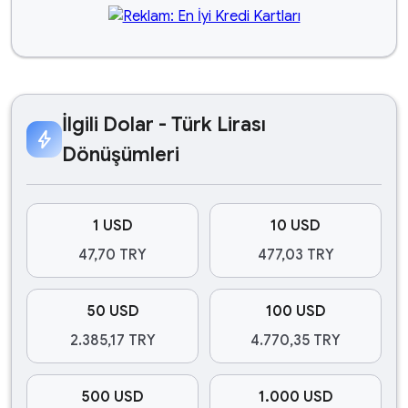
İlgili Dolar - Türk Lirası
bolt
Dönüşümleri
1 USD
10 USD
47,70 TRY
477,03 TRY
50 USD
100 USD
2.385,17 TRY
4.770,35 TRY
500 USD
1.000 USD