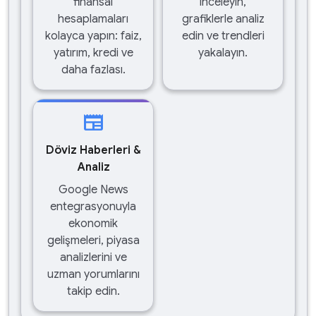
finansal
inceleyin,
hesaplamaları
grafiklerle analiz
kolayca yapın: faiz,
edin ve trendleri
yatırım, kredi ve
yakalayın.
daha fazlası.
newspaper
Döviz Haberleri &
Analiz
Google News
entegrasyonuyla
ekonomik
gelişmeleri, piyasa
analizlerini ve
uzman yorumlarını
takip edin.