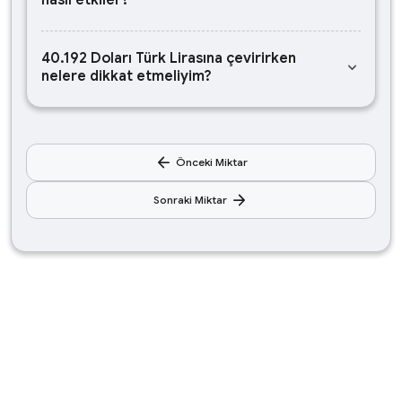
nasıl etkiler?
40.192 Doları Türk Lirasına çevirirken
keyboard_arrow_down
nelere dikkat etmeliyim?
arrow_back
Önceki Miktar
arrow_forward
Sonraki Miktar