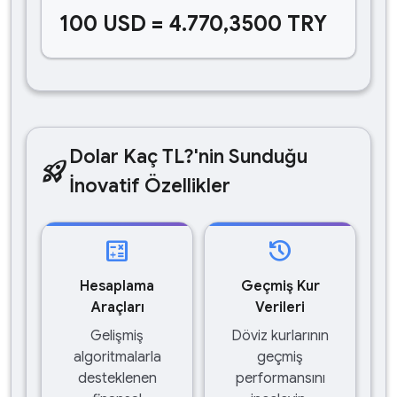
100 USD = 4.770,3500 TRY
Dolar Kaç TL?'nin Sunduğu
rocket_launch
İnovatif Özellikler
calculate
history
Hesaplama
Geçmiş Kur
Araçları
Verileri
Gelişmiş
Döviz kurlarının
algoritmalarla
geçmiş
desteklenen
performansını