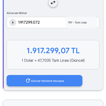
swap_horiz
Alınacak Miktar
₺
1.917.299,07
TL
1 Dolar = 47,7035 Türk Lirası (Güncel)
refresh
Güncel Verilerle Hesapla