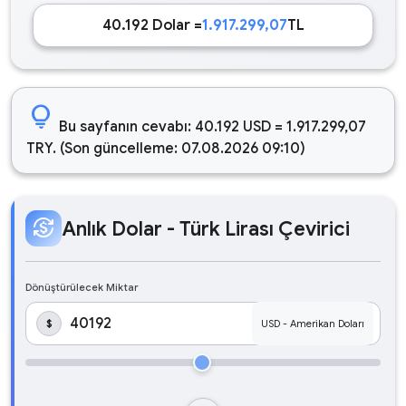
40.192 Dolar =
1.917.299,07
TL
lightbulb
Bu sayfanın cevabı: 40.192 USD = 1.917.299,07
TRY. (Son güncelleme: 07.08.2026 09:10)
currency_exchange
Anlık Dolar - Türk Lirası Çevirici
Dönüştürülecek Miktar
$