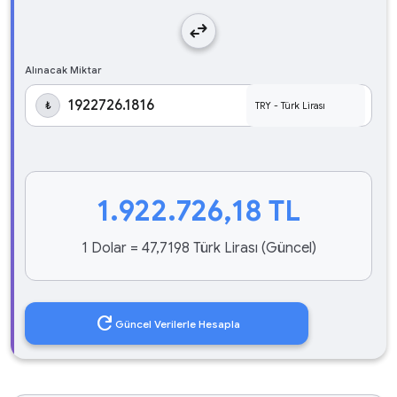
swap_horiz
Alınacak Miktar
₺
1.922.726,18
TL
1 Dolar = 47,7198 Türk Lirası (Güncel)
refresh
Güncel Verilerle Hesapla