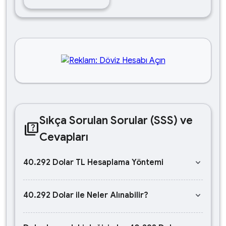
Sıkça Sorulan Sorular (SSS) ve
quiz
Cevapları
keyboard_arrow_down
40.292 Dolar TL Hesaplama Yöntemi
keyboard_arrow_down
40.292 Dolar ile Neler Alınabilir?