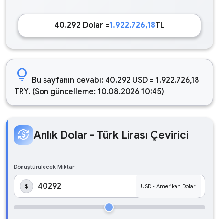
40.292 Dolar =
1.922.726,18
TL
lightbulb
Bu sayfanın cevabı: 40.292 USD = 1.922.726,18
TRY. (Son güncelleme: 10.08.2026 10:45)
currency_exchange
Anlık Dolar - Türk Lirası Çevirici
Dönüştürülecek Miktar
$