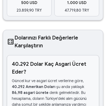
500 USD
1.000 USD
23.859,90 TRY
47.719,80 TRY
Dolarınızı Farklı Değerlerle
calculate
Karşılaştırın
40.292 Dolar Kaç Asgari Ücret
Eder?
Güncel kur ve asgari ücret verilerine göre,
40.292 Amerikan Doları
şu anda yaklaşık
86,98 asgari ücrete
denk gelmektedir. Bu
hesaplama, doların Türkiye'deki alım gücünü
daha somut bir şekilde anlamanıza yardımcı