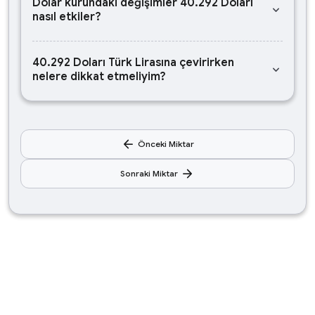
Dolar kurundaki değişimler 40.292 Doları
keyboard_arrow_down
nasıl etkiler?
40.292 Doları Türk Lirasına çevirirken
keyboard_arrow_down
nelere dikkat etmeliyim?
arrow_back
Önceki Miktar
arrow_forward
Sonraki Miktar