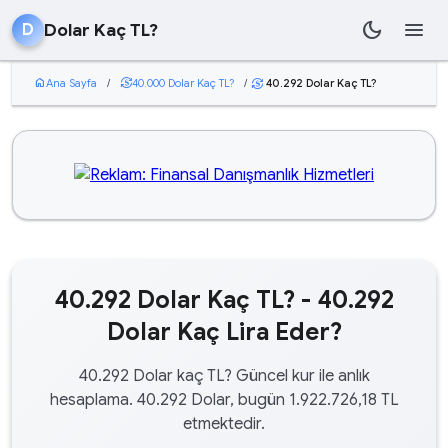
dark_mode
menu
Dolar Kaç TL?
D
home
Ana Sayfa
/
currency_exchange
40.000 Dolar Kaç TL?
/
40.292 Dolar Kaç TL?
currency_exchange
40.292 Dolar Kaç TL? - 40.292
Dolar Kaç Lira Eder?
40.292 Dolar kaç TL? Güncel kur ile anlık
hesaplama. 40.292 Dolar, bugün 1.922.726,18 TL
etmektedir.