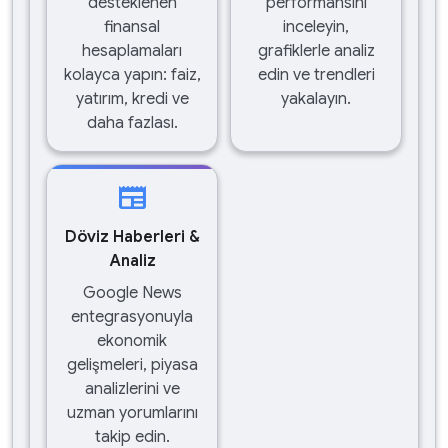
desteklenen
performansını
finansal
inceleyin,
hesaplamaları
grafiklerle analiz
kolayca yapın: faiz,
edin ve trendleri
yatırım, kredi ve
yakalayın.
daha fazlası.
newspaper
Döviz Haberleri &
Analiz
Google News
entegrasyonuyla
ekonomik
gelişmeleri, piyasa
analizlerini ve
uzman yorumlarını
takip edin.