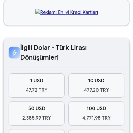
İlgili Dolar - Türk Lirası
bolt
Dönüşümleri
1 USD
10 USD
47,72 TRY
477,20 TRY
50 USD
100 USD
2.385,99 TRY
4.771,98 TRY