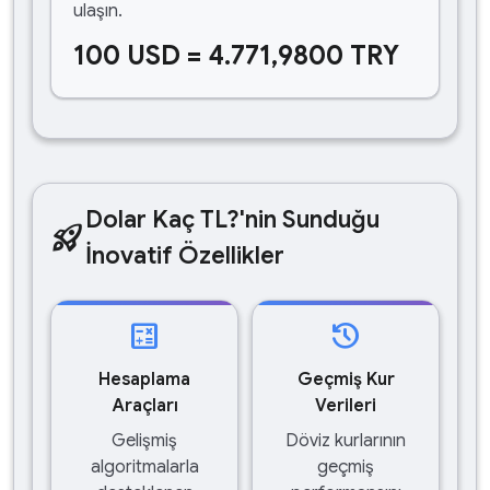
ulaşın.
100 USD = 4.771,9800 TRY
Dolar Kaç TL?'nin Sunduğu
rocket_launch
İnovatif Özellikler
calculate
history
Hesaplama
Geçmiş Kur
Araçları
Verileri
Gelişmiş
Döviz kurlarının
algoritmalarla
geçmiş