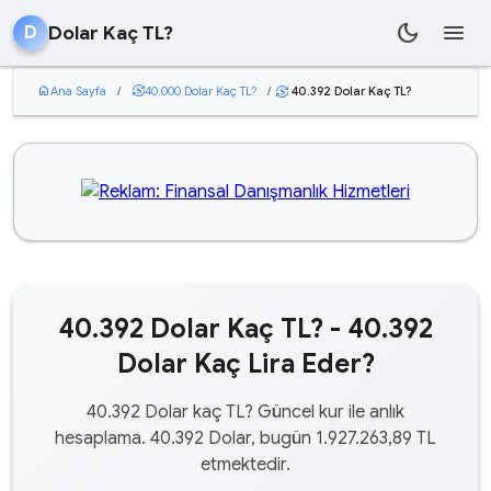
dark_mode
menu
Dolar Kaç TL?
D
home
Ana Sayfa
/
currency_exchange
40.000 Dolar Kaç TL?
/
40.392 Dolar Kaç TL?
currency_exchange
40.392 Dolar Kaç TL? - 40.392
Dolar Kaç Lira Eder?
40.392 Dolar kaç TL? Güncel kur ile anlık
hesaplama. 40.392 Dolar, bugün 1.927.263,89 TL
etmektedir.