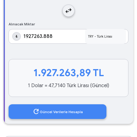
swap_horiz
Alınacak Miktar
₺
1.927.263,89
TL
1 Dolar = 47,7140 Türk Lirası (Güncel)
refresh
Güncel Verilerle Hesapla