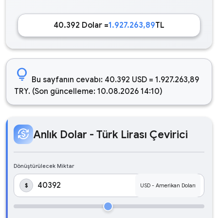
40.392 Dolar =
1.927.263,89
TL
lightbulb
Bu sayfanın cevabı: 40.392 USD = 1.927.263,89
TRY. (Son güncelleme: 10.08.2026 14:10)
currency_exchange
Anlık Dolar - Türk Lirası Çevirici
Dönüştürülecek Miktar
$