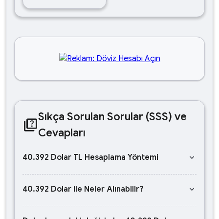
Sıkça Sorulan Sorular (SSS) ve
quiz
Cevapları
keyboard_arrow_down
40.392 Dolar TL Hesaplama Yöntemi
keyboard_arrow_down
40.392 Dolar ile Neler Alınabilir?