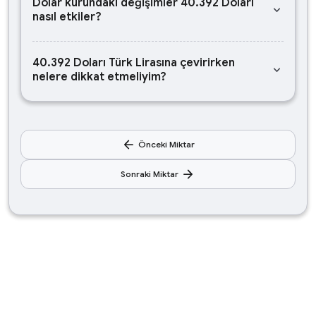
Dolar kurundaki değişimler 40.392 Doları
keyboard_arrow_down
nasıl etkiler?
40.392 Doları Türk Lirasına çevirirken
keyboard_arrow_down
nelere dikkat etmeliyim?
arrow_back
Önceki Miktar
arrow_forward
Sonraki Miktar