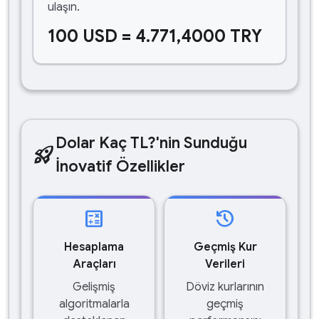
ulaşın.
100 USD = 4.771,4000 TRY
Dolar Kaç TL?'nin Sunduğu
rocket_launch
İnovatif Özellikler
calculate
history
Hesaplama
Geçmiş Kur
Araçları
Verileri
Gelişmiş
Döviz kurlarının
algoritmalarla
geçmiş