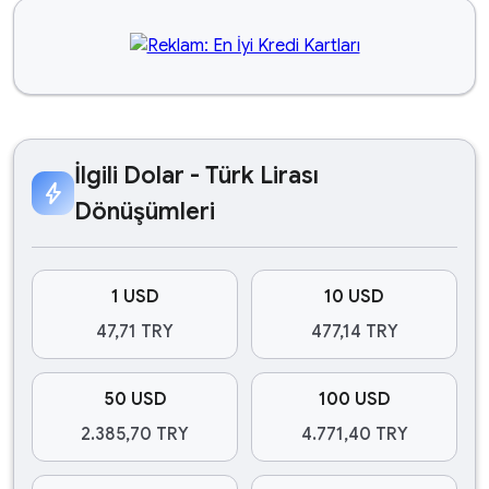
İlgili Dolar - Türk Lirası
bolt
Dönüşümleri
1 USD
10 USD
47,71 TRY
477,14 TRY
50 USD
100 USD
2.385,70 TRY
4.771,40 TRY