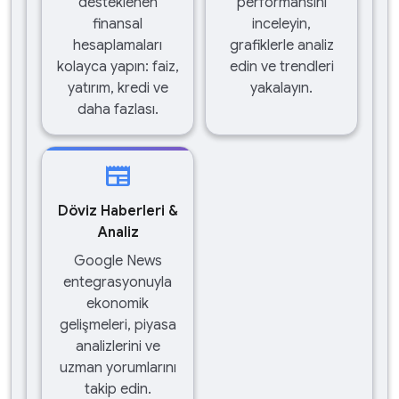
desteklenen
performansını
finansal
inceleyin,
hesaplamaları
grafiklerle analiz
kolayca yapın: faiz,
edin ve trendleri
yatırım, kredi ve
yakalayın.
daha fazlası.
newspaper
Döviz Haberleri &
Analiz
Google News
entegrasyonuyla
ekonomik
gelişmeleri, piyasa
analizlerini ve
uzman yorumlarını
takip edin.