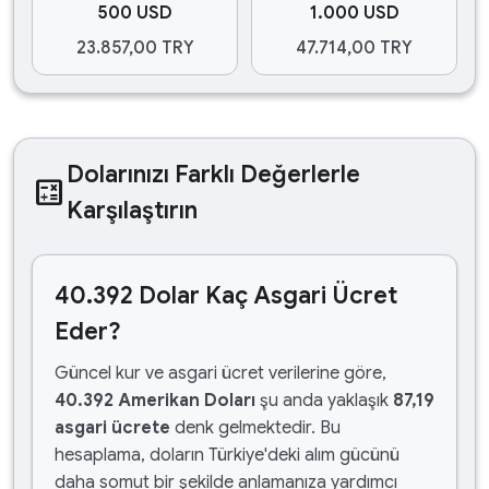
500 USD
1.000 USD
23.857,00 TRY
47.714,00 TRY
Dolarınızı Farklı Değerlerle
calculate
Karşılaştırın
40.392 Dolar Kaç Asgari Ücret
Eder?
Güncel kur ve asgari ücret verilerine göre,
40.392 Amerikan Doları
şu anda yaklaşık
87,19
asgari ücrete
denk gelmektedir. Bu
hesaplama, doların Türkiye'deki alım gücünü
daha somut bir şekilde anlamanıza yardımcı