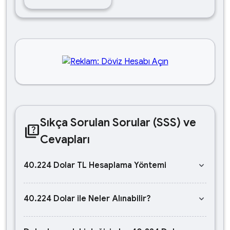
Sıkça Sorulan Sorular (SSS) ve
quiz
Cevapları
keyboard_arrow_down
40.224 Dolar TL Hesaplama Yöntemi
keyboard_arrow_down
40.224 Dolar ile Neler Alınabilir?