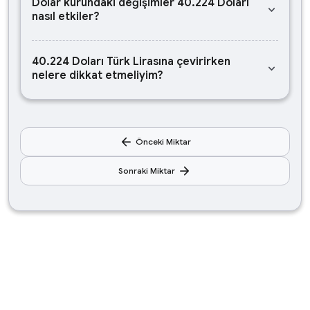
Dolar kurundaki değişimler 40.224 Doları
keyboard_arrow_down
nasıl etkiler?
40.224 Doları Türk Lirasına çevirirken
keyboard_arrow_down
nelere dikkat etmeliyim?
arrow_back
Önceki Miktar
arrow_forward
Sonraki Miktar