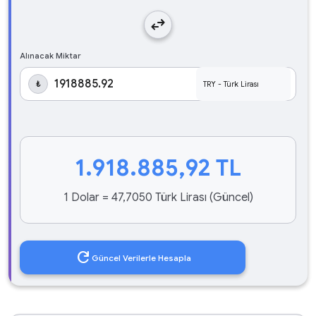
swap_horiz
Alınacak Miktar
₺
1.918.885,92
TL
1 Dolar = 47,7050 Türk Lirası (Güncel)
refresh
Güncel Verilerle Hesapla