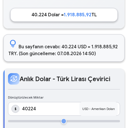
40.224 Dolar =
1.918.885,92
TL
lightbulb
Bu sayfanın cevabı: 40.224 USD = 1.918.885,92
TRY. (Son güncelleme: 07.08.2026 14:50)
currency_exchange
Anlık Dolar - Türk Lirası Çevirici
Dönüştürülecek Miktar
$