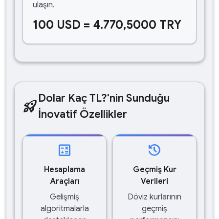
ulaşın.
100 USD = 4.770,5000 TRY
Dolar Kaç TL?'nin Sunduğu
rocket_launch
İnovatif Özellikler
calculate
history
Hesaplama
Geçmiş Kur
Araçları
Verileri
Gelişmiş
Döviz kurlarının
algoritmalarla
geçmiş