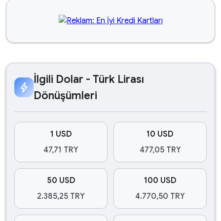
İlgili Dolar - Türk Lirası
bolt
Dönüşümleri
1 USD
10 USD
47,71 TRY
477,05 TRY
50 USD
100 USD
2.385,25 TRY
4.770,50 TRY