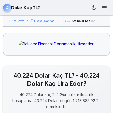
dark_mode
menu
Dolar Kaç TL?
D
home
Ana Sayfa
/
currency_exchange
40.000 Dolar Kaç TL?
/
40.224 Dolar Kaç TL?
currency_exchange
40.224 Dolar Kaç TL? - 40.224
Dolar Kaç Lira Eder?
40.224 Dolar kaç TL? Güncel kur ile anlık
hesaplama. 40.224 Dolar, bugün 1.918.885,92 TL
etmektedir.