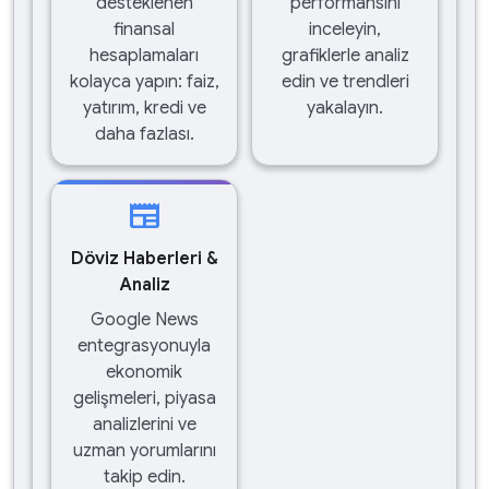
desteklenen
performansını
finansal
inceleyin,
hesaplamaları
grafiklerle analiz
kolayca yapın: faiz,
edin ve trendleri
yatırım, kredi ve
yakalayın.
daha fazlası.
newspaper
Döviz Haberleri &
Analiz
Google News
entegrasyonuyla
ekonomik
gelişmeleri, piyasa
analizlerini ve
uzman yorumlarını
takip edin.