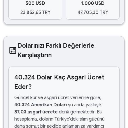
500 USD
1.000 USD
23.852,65 TRY
47.705,30 TRY
Dolarınızı Farklı Değerlerle
calculate
Karşılaştırın
40.324 Dolar Kaç Asgari Ücret
Eder?
Güncel kur ve asgari ücret verilerine göre,
40.324 Amerikan Doları
şu anda yaklaşık
87,03 asgari ücrete
denk gelmektedir. Bu
hesaplama, doların Türkiye'deki alım gücünü
daha somut bir şekilde anlamanıza yardımcı