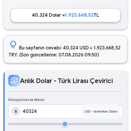
40.324 Dolar =
1.923.668,52
TL
lightbulb
Bu sayfanın cevabı: 40.324 USD = 1.923.668,52
TRY. (Son güncelleme: 07.08.2026 09:50)
currency_exchange
Anlık Dolar - Türk Lirası Çevirici
Dönüştürülecek Miktar
$