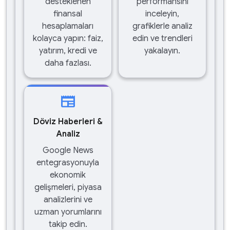
desteklenen
performansını
finansal
inceleyin,
hesaplamaları
grafiklerle analiz
kolayca yapın: faiz,
edin ve trendleri
yatırım, kredi ve
yakalayın.
daha fazlası.
newspaper
Döviz Haberleri &
Analiz
Google News
entegrasyonuyla
ekonomik
gelişmeleri, piyasa
analizlerini ve
uzman yorumlarını
takip edin.