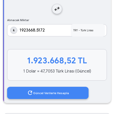
swap_horiz
Alınacak Miktar
₺
1.923.668,52
TL
1 Dolar = 47,7053 Türk Lirası (Güncel)
refresh
Güncel Verilerle Hesapla