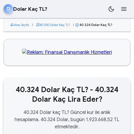
dark_mode
menu
Dolar Kaç TL?
D
home
Ana Sayfa
/
currency_exchange
40.000 Dolar Kaç TL?
/
40.324 Dolar Kaç TL?
currency_exchange
40.324 Dolar Kaç TL? - 40.324
Dolar Kaç Lira Eder?
40.324 Dolar kaç TL? Güncel kur ile anlık
hesaplama. 40.324 Dolar, bugün 1.923.668,52 TL
etmektedir.