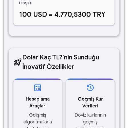
ulaşın.
100 USD = 4.770,5300 TRY
Dolar Kaç TL?'nin Sunduğu
rocket_launch
İnovatif Özellikler
calculate
history
Hesaplama
Geçmiş Kur
Araçları
Verileri
Gelişmiş
Döviz kurlarının
algoritmalarla
geçmiş