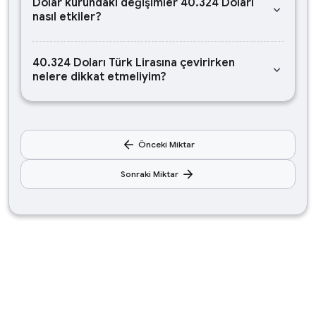
Dolar kurundaki değişimler 40.324 Doları
keyboard_arrow_down
nasıl etkiler?
40.324 Doları Türk Lirasına çevirirken
keyboard_arrow_down
nelere dikkat etmeliyim?
arrow_back
Önceki Miktar
arrow_forward
Sonraki Miktar