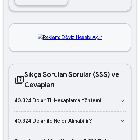
Sıkça Sorulan Sorular (SSS) ve
quiz
Cevapları
keyboard_arrow_down
40.324 Dolar TL Hesaplama Yöntemi
keyboard_arrow_down
40.324 Dolar ile Neler Alınabilir?