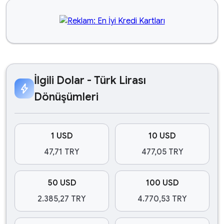
İlgili Dolar - Türk Lirası
bolt
Dönüşümleri
1 USD
10 USD
47,71 TRY
477,05 TRY
50 USD
100 USD
2.385,27 TRY
4.770,53 TRY