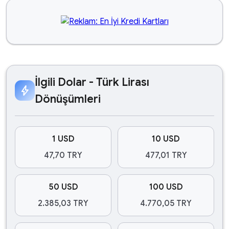
İlgili Dolar - Türk Lirası
bolt
Dönüşümleri
1 USD
10 USD
47,70 TRY
477,01 TRY
50 USD
100 USD
2.385,03 TRY
4.770,05 TRY