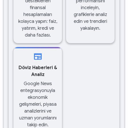
desteklenen
performansını
finansal
inceleyin,
hesaplamaları
grafiklerle analiz
kolayca yapın: faiz,
edin ve trendleri
yatırım, kredi ve
yakalayın.
daha fazlası.
newspaper
Döviz Haberleri &
Analiz
Google News
entegrasyonuyla
ekonomik
gelişmeleri, piyasa
analizlerini ve
uzman yorumlarını
takip edin.