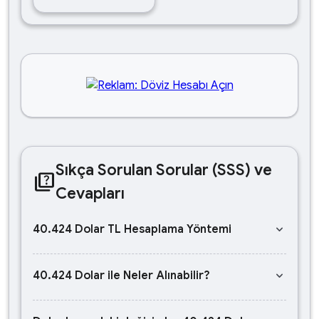
Sıkça Sorulan Sorular (SSS) ve
quiz
Cevapları
keyboard_arrow_down
40.424 Dolar TL Hesaplama Yöntemi
keyboard_arrow_down
40.424 Dolar ile Neler Alınabilir?