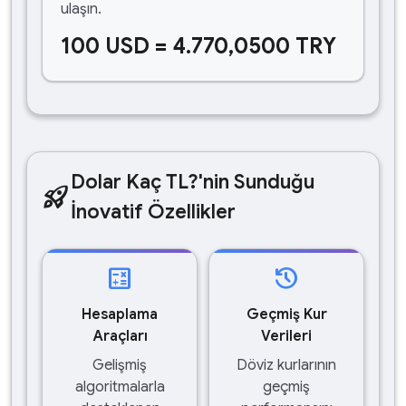
ulaşın.
100 USD = 4.770,0500 TRY
Dolar Kaç TL?'nin Sunduğu
rocket_launch
İnovatif Özellikler
calculate
history
Hesaplama
Geçmiş Kur
Araçları
Verileri
Gelişmiş
Döviz kurlarının
algoritmalarla
geçmiş