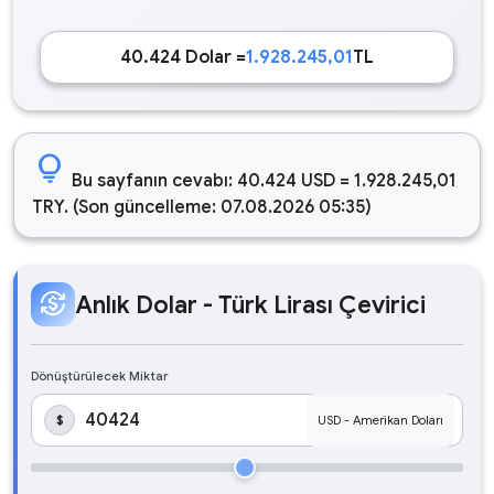
40.424 Dolar =
1.928.245,01
TL
lightbulb
Bu sayfanın cevabı: 40.424 USD = 1.928.245,01
TRY. (Son güncelleme: 07.08.2026 05:35)
currency_exchange
Anlık Dolar - Türk Lirası Çevirici
Dönüştürülecek Miktar
$