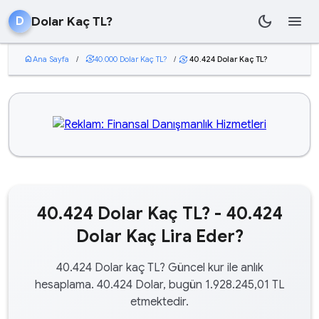
dark_mode
menu
Dolar Kaç TL?
D
home
Ana Sayfa
/
currency_exchange
40.000 Dolar Kaç TL?
/
40.424 Dolar Kaç TL?
currency_exchange
40.424 Dolar Kaç TL? - 40.424
Dolar Kaç Lira Eder?
40.424 Dolar kaç TL? Güncel kur ile anlık
hesaplama. 40.424 Dolar, bugün 1.928.245,01 TL
etmektedir.