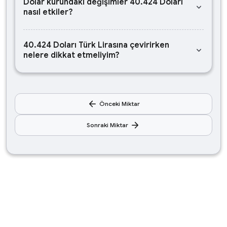
Dolar kurundaki değişimler 40.424 Doları
keyboard_arrow_down
nasıl etkiler?
40.424 Doları Türk Lirasına çevirirken
keyboard_arrow_down
nelere dikkat etmeliyim?
arrow_back
Önceki Miktar
arrow_forward
Sonraki Miktar