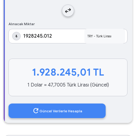
swap_horiz
Alınacak Miktar
₺
1.928.245,01
TL
1 Dolar = 47,7005 Türk Lirası (Güncel)
refresh
Güncel Verilerle Hesapla