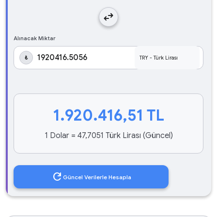
swap_horiz
Alınacak Miktar
₺
1.920.416,51
TL
1 Dolar = 47,7051 Türk Lirası (Güncel)
refresh
Güncel Verilerle Hesapla