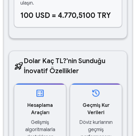
ulaşın.
100 USD = 4.770,5100 TRY
Dolar Kaç TL?'nin Sunduğu
rocket_launch
İnovatif Özellikler
calculate
history
Hesaplama
Geçmiş Kur
Araçları
Verileri
Gelişmiş
Döviz kurlarının
algoritmalarla
geçmiş