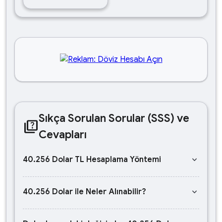
Sıkça Sorulan Sorular (SSS) ve
quiz
Cevapları
keyboard_arrow_down
40.256 Dolar TL Hesaplama Yöntemi
keyboard_arrow_down
40.256 Dolar ile Neler Alınabilir?