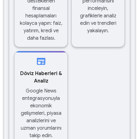
desteklenen
performansını
finansal
inceleyin,
hesaplamaları
grafiklerle analiz
kolayca yapın: faiz,
edin ve trendleri
yatırım, kredi ve
yakalayın.
daha fazlası.
newspaper
Döviz Haberleri &
Analiz
Google News
entegrasyonuyla
ekonomik
gelişmeleri, piyasa
analizlerini ve
uzman yorumlarını
takip edin.