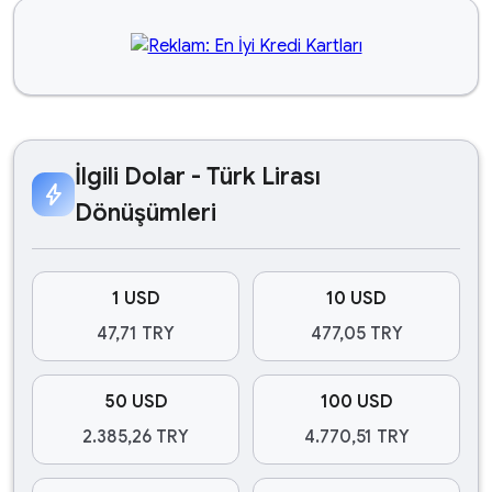
İlgili Dolar - Türk Lirası
bolt
Dönüşümleri
1 USD
10 USD
47,71 TRY
477,05 TRY
50 USD
100 USD
2.385,26 TRY
4.770,51 TRY