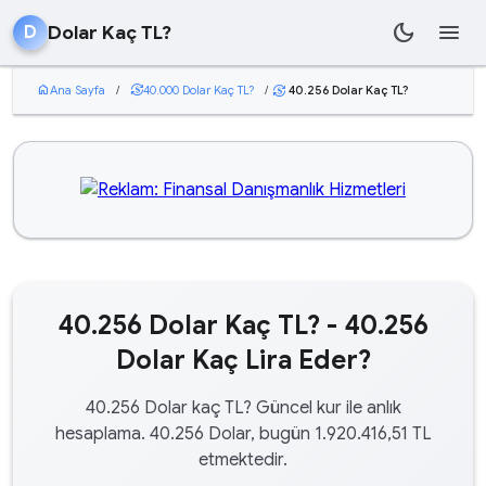
dark_mode
menu
Dolar Kaç TL?
D
home
Ana Sayfa
/
currency_exchange
40.000 Dolar Kaç TL?
/
40.256 Dolar Kaç TL?
currency_exchange
40.256 Dolar Kaç TL? - 40.256
Dolar Kaç Lira Eder?
40.256 Dolar kaç TL? Güncel kur ile anlık
hesaplama. 40.256 Dolar, bugün 1.920.416,51 TL
etmektedir.