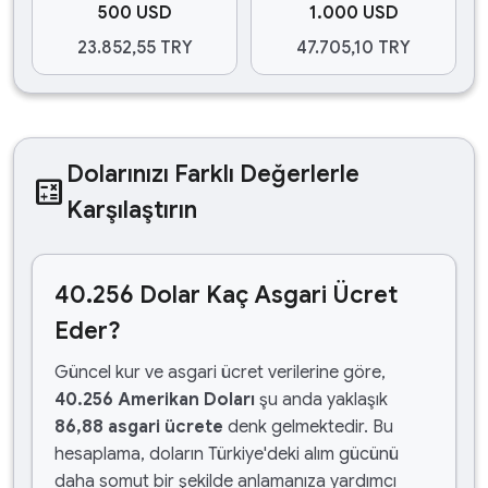
500 USD
1.000 USD
23.852,55 TRY
47.705,10 TRY
Dolarınızı Farklı Değerlerle
calculate
Karşılaştırın
40.256 Dolar Kaç Asgari Ücret
Eder?
Güncel kur ve asgari ücret verilerine göre,
40.256 Amerikan Doları
şu anda yaklaşık
86,88 asgari ücrete
denk gelmektedir. Bu
hesaplama, doların Türkiye'deki alım gücünü
daha somut bir şekilde anlamanıza yardımcı