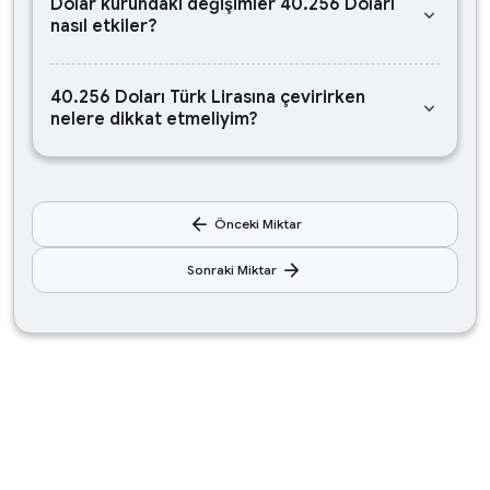
Dolar kurundaki değişimler 40.256 Doları
keyboard_arrow_down
nasıl etkiler?
40.256 Doları Türk Lirasına çevirirken
keyboard_arrow_down
nelere dikkat etmeliyim?
arrow_back
Önceki Miktar
arrow_forward
Sonraki Miktar