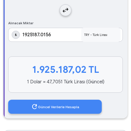
swap_horiz
Alınacak Miktar
₺
1.925.187,02
TL
1 Dolar = 47,7051 Türk Lirası (Güncel)
refresh
Güncel Verilerle Hesapla