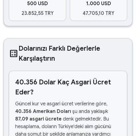
500 USD
1.000 USD
23.852,55 TRY
47.705,10 TRY
Dolarınızı Farklı Değerlerle
calculate
Karşılaştırın
40.356 Dolar Kaç Asgari Ücret
Eder?
Güncel kur ve asgari ücret verilerine göre,
40.356 Amerikan Doları
şu anda yaklaşık
87,09 asgari ücrete
denk gelmektedir. Bu
hesaplama, doların Türkiye'deki alım gücünü
daha somut bir şekilde anlamanıza yardımcı