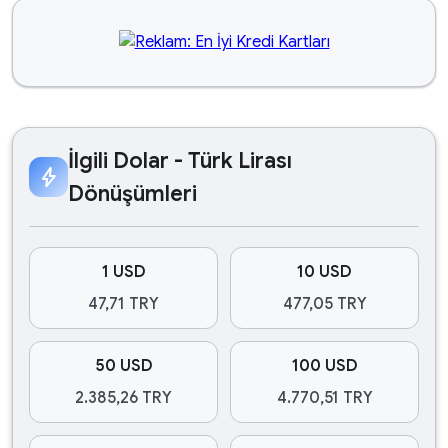
İlgili Dolar - Türk Lirası
bolt
Dönüşümleri
1 USD
10 USD
47,71 TRY
477,05 TRY
50 USD
100 USD
2.385,26 TRY
4.770,51 TRY