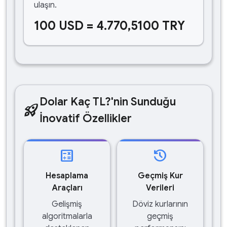
ulaşın.
100 USD = 4.770,5100 TRY
Dolar Kaç TL?'nin Sunduğu
rocket_launch
İnovatif Özellikler
calculate
history
Hesaplama
Geçmiş Kur
Araçları
Verileri
Gelişmiş
Döviz kurlarının
algoritmalarla
geçmiş