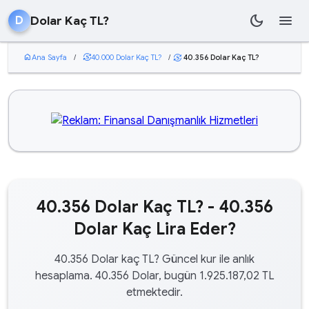
dark_mode
menu
Dolar Kaç TL?
D
home
Ana Sayfa
/
currency_exchange
40.000 Dolar Kaç TL?
/
40.356 Dolar Kaç TL?
currency_exchange
40.356 Dolar Kaç TL? - 40.356
Dolar Kaç Lira Eder?
40.356 Dolar kaç TL? Güncel kur ile anlık
hesaplama. 40.356 Dolar, bugün 1.925.187,02 TL
etmektedir.