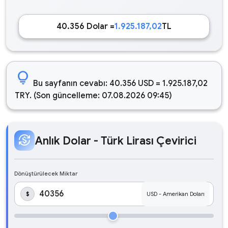
40.356 Dolar =
1.925.187,02
TL
lightbulb
Bu sayfanın cevabı: 40.356 USD = 1.925.187,02
TRY. (Son güncelleme: 07.08.2026 09:45)
currency_exchange
Anlık Dolar - Türk Lirası Çevirici
Dönüştürülecek Miktar
$