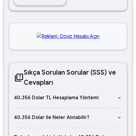
Sıkça Sorulan Sorular (SSS) ve
quiz
Cevapları
keyboard_arrow_down
40.356 Dolar TL Hesaplama Yöntemi
keyboard_arrow_down
40.356 Dolar ile Neler Alınabilir?