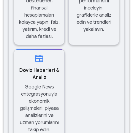
desteklenen
performansını
finansal
inceleyin,
hesaplamaları
grafiklerle analiz
kolayca yapın: faiz,
edin ve trendleri
yatırım, kredi ve
yakalayın.
daha fazlası.
newspaper
Döviz Haberleri &
Analiz
Google News
entegrasyonuyla
ekonomik
gelişmeleri, piyasa
analizlerini ve
uzman yorumlarını
takip edin.