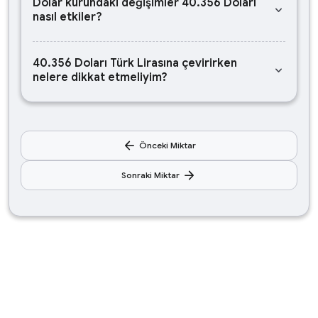
Dolar kurundaki değişimler 40.356 Doları
keyboard_arrow_down
nasıl etkiler?
40.356 Doları Türk Lirasına çevirirken
keyboard_arrow_down
nelere dikkat etmeliyim?
arrow_back
Önceki Miktar
arrow_forward
Sonraki Miktar