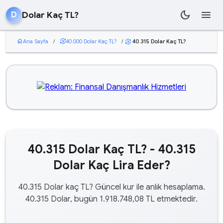
dark_mode
menu
Dolar Kaç TL?
D
home
Ana Sayfa
/
currency_exchange
40.000 Dolar Kaç TL?
/
40.315 Dolar Kaç TL?
currency_exchange
40.315 Dolar Kaç TL? - 40.315
Dolar Kaç Lira Eder?
40.315 Dolar kaç TL? Güncel kur ile anlık hesaplama.
40.315 Dolar, bugün 1.918.748,08 TL etmektedir.