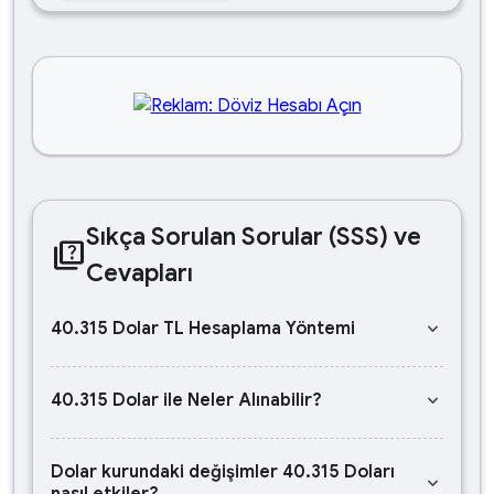
Sıkça Sorulan Sorular (SSS) ve
quiz
Cevapları
keyboard_arrow_down
40.315 Dolar TL Hesaplama Yöntemi
keyboard_arrow_down
40.315 Dolar ile Neler Alınabilir?
Dolar kurundaki değişimler 40.315 Doları
keyboard_arrow_down