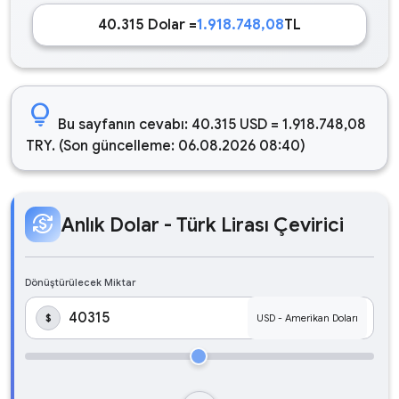
40.315 Dolar =
1.918.748,08
TL
lightbulb
Bu sayfanın cevabı: 40.315 USD = 1.918.748,08
TRY. (Son güncelleme: 06.08.2026 08:40)
currency_exchange
Anlık Dolar - Türk Lirası Çevirici
Dönüştürülecek Miktar
$