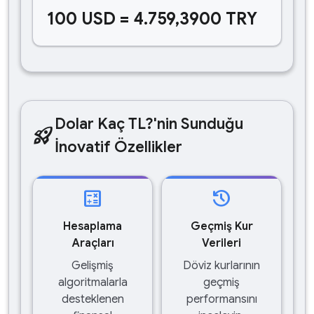
100 USD = 4.759,3900 TRY
Dolar Kaç TL?'nin Sunduğu
rocket_launch
İnovatif Özellikler
calculate
history
Hesaplama
Geçmiş Kur
Araçları
Verileri
Gelişmiş
Döviz kurlarının
algoritmalarla
geçmiş
desteklenen
performansını