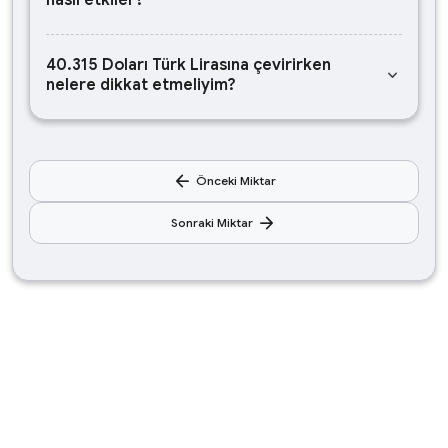
nasıl etkiler?
40.315 Doları Türk Lirasına çevirirken
keyboard_arrow_down
nelere dikkat etmeliyim?
arrow_back
Önceki Miktar
arrow_forward
Sonraki Miktar