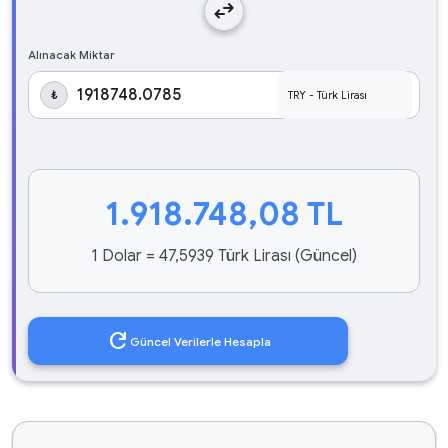
swap_horiz
Alınacak Miktar
₺
1.918.748,08
TL
1 Dolar = 47,5939 Türk Lirası (Güncel)
refresh
Güncel Verilerle Hesapla