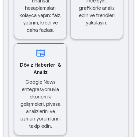
finansal
inceleyin,
hesaplamaları
grafiklerle analiz
kolayca yapın: faiz,
edin ve trendleri
yatırım, kredi ve
yakalayın.
daha fazlası.
newspaper
Döviz Haberleri &
Analiz
Google News
entegrasyonuyla
ekonomik
gelişmeleri, piyasa
analizlerini ve
uzman yorumlarını
takip edin.