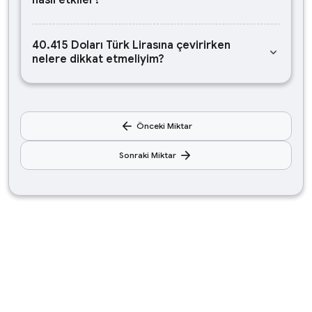
nasıl etkiler?
40.415 Doları Türk Lirasına çevirirken
keyboard_arrow_down
nelere dikkat etmeliyim?
arrow_back
Önceki Miktar
arrow_forward
Sonraki Miktar