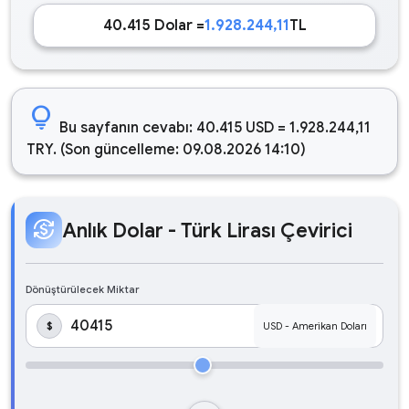
40.415 Dolar =
1.928.244,11
TL
lightbulb
Bu sayfanın cevabı: 40.415 USD = 1.928.244,11
TRY. (Son güncelleme: 09.08.2026 14:10)
currency_exchange
Anlık Dolar - Türk Lirası Çevirici
Dönüştürülecek Miktar
$