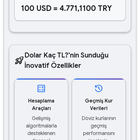
100 USD = 4.771,1100 TRY
Dolar Kaç TL?'nin Sunduğu
rocket_launch
İnovatif Özellikler
calculate
history
Hesaplama
Geçmiş Kur
Araçları
Verileri
Gelişmiş
Döviz kurlarının
algoritmalarla
geçmiş
desteklenen
performansını