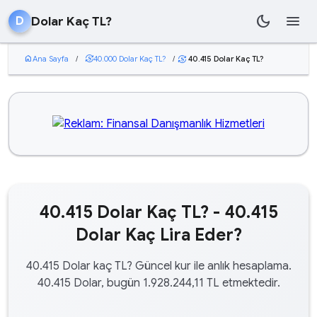
dark_mode
menu
Dolar Kaç TL?
D
home
Ana Sayfa
/
currency_exchange
40.000 Dolar Kaç TL?
/
40.415 Dolar Kaç TL?
currency_exchange
40.415 Dolar Kaç TL? - 40.415
Dolar Kaç Lira Eder?
40.415 Dolar kaç TL? Güncel kur ile anlık hesaplama.
40.415 Dolar, bugün 1.928.244,11 TL etmektedir.