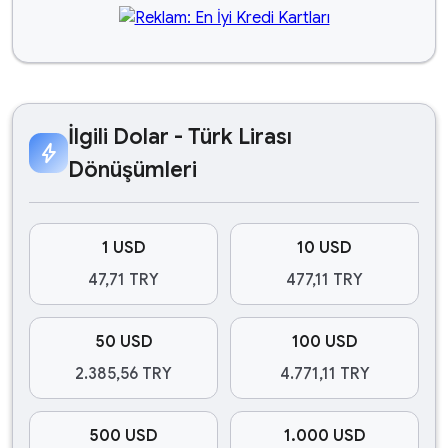
İlgili Dolar - Türk Lirası
bolt
Dönüşümleri
1 USD
10 USD
47,71 TRY
477,11 TRY
50 USD
100 USD
2.385,56 TRY
4.771,11 TRY
500 USD
1.000 USD