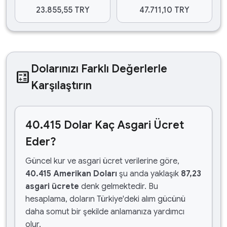
23.855,55 TRY
47.711,10 TRY
Dolarınızı Farklı Değerlerle
calculate
Karşılaştırın
40.415 Dolar Kaç Asgari Ücret
Eder?
Güncel kur ve asgari ücret verilerine göre,
40.415 Amerikan Doları
şu anda yaklaşık
87,23
asgari ücrete
denk gelmektedir. Bu
hesaplama, doların Türkiye'deki alım gücünü
daha somut bir şekilde anlamanıza yardımcı
olur.