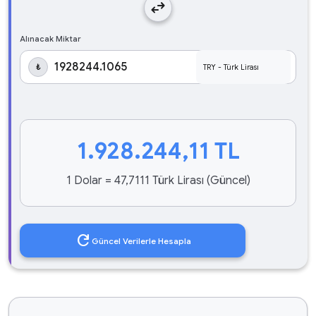
swap_horiz
Alınacak Miktar
₺
1.928.244,11
TL
1 Dolar = 47,7111 Türk Lirası (Güncel)
refresh
Güncel Verilerle Hesapla