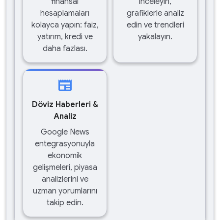
finansal
inceleyin,
hesaplamaları
grafiklerle analiz
kolayca yapın: faiz,
edin ve trendleri
yatırım, kredi ve
yakalayın.
daha fazlası.
newspaper
Döviz Haberleri &
Analiz
Google News
entegrasyonuyla
ekonomik
gelişmeleri, piyasa
analizlerini ve
uzman yorumlarını
takip edin.