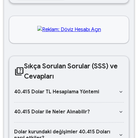
Sıkça Sorulan Sorular (SSS) ve
quiz
Cevapları
keyboard_arrow_down
40.415 Dolar TL Hesaplama Yöntemi
keyboard_arrow_down
40.415 Dolar ile Neler Alınabilir?
Dolar kurundaki değişimler 40.415 Doları
keyboard_arrow_down