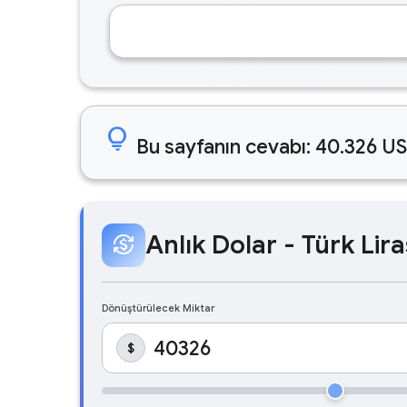
lightbulb
Bu sayfanın cevabı: 40.326 US
Anlık Dolar - Türk Lira
currency_exchange
Dönüştürülecek Miktar
$