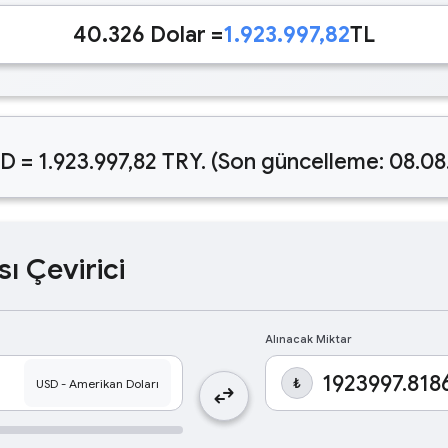
40.326 Dolar =
1.923.997,82
TL
D = 1.923.997,82 TRY. (Son güncelleme: 08.0
sı Çevirici
Alınacak Miktar
₺
swap_horiz