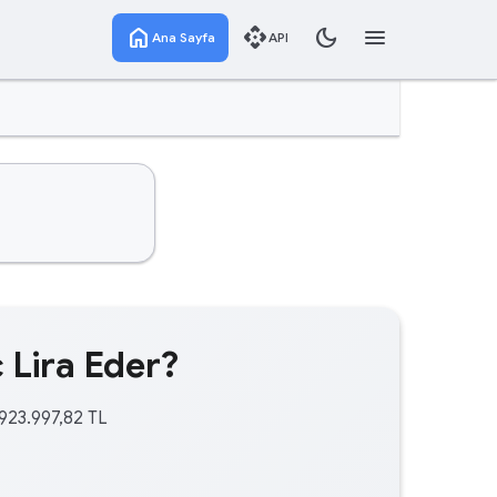
home
api
dark_mode
menu
Ana Sayfa
API
 Lira Eder?
.923.997,82 TL