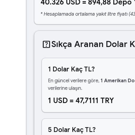
40.326 USD = 894,88 Depo 
* Hesaplamada ortalama yakıt litre fiyatı (43
help_center
Sıkça Aranan Dolar 
1 Dolar Kaç TL?
En güncel verilere göre,
1 Amerikan Dol
verilerine ulaşın.
1 USD = 47,7111 TRY
5 Dolar Kaç TL?