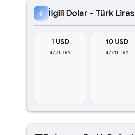
İlgili Dolar - Türk Lir
bolt
1 USD
10 USD
47,71 TRY
477,11 TRY