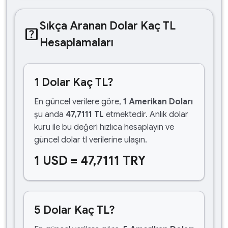
Sıkça Aranan Dolar Kaç TL
help_center
Hesaplamaları
1 Dolar Kaç TL?
En güncel verilere göre,
1 Amerikan Doları
şu anda
47,7111 TL
etmektedir. Anlık dolar
kuru ile bu değeri hızlıca hesaplayın ve
güncel dolar tl verilerine ulaşın.
1 USD = 47,7111 TRY
5 Dolar Kaç TL?