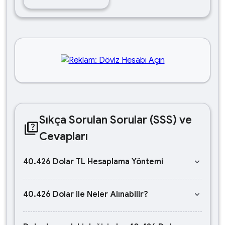
Sıkça Sorulan Sorular (SSS) ve
quiz
Cevapları
keyboard_arrow_down
40.426 Dolar TL Hesaplama Yöntemi
keyboard_arrow_down
40.426 Dolar ile Neler Alınabilir?