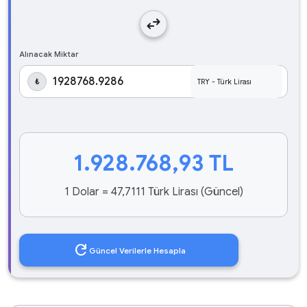
swap_horiz
Alınacak Miktar
₺
1.928.768,93
TL
1 Dolar = 47,7111 Türk Lirası (Güncel)
refresh
Güncel Verilerle Hesapla