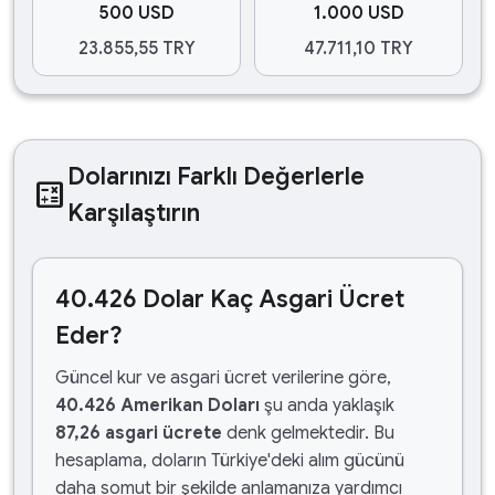
500 USD
1.000 USD
23.855,55 TRY
47.711,10 TRY
Dolarınızı Farklı Değerlerle
calculate
Karşılaştırın
40.426 Dolar Kaç Asgari Ücret
Eder?
Güncel kur ve asgari ücret verilerine göre,
40.426 Amerikan Doları
şu anda yaklaşık
87,26 asgari ücrete
denk gelmektedir. Bu
hesaplama, doların Türkiye'deki alım gücünü
daha somut bir şekilde anlamanıza yardımcı