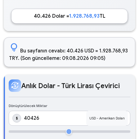
40.426 Dolar =
1.928.768,93
TL
lightbulb
Bu sayfanın cevabı: 40.426 USD = 1.928.768,93
TRY. (Son güncelleme: 09.08.2026 09:05)
currency_exchange
Anlık Dolar - Türk Lirası Çevirici
Dönüştürülecek Miktar
$