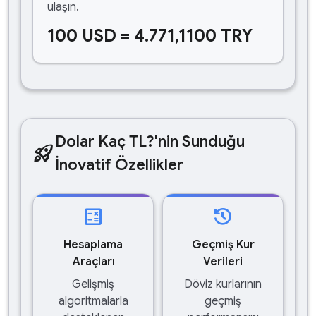
ulaşın.
100 USD = 4.771,1100 TRY
Dolar Kaç TL?'nin Sunduğu
rocket_launch
İnovatif Özellikler
calculate
history
Hesaplama
Geçmiş Kur
Araçları
Verileri
Gelişmiş
Döviz kurlarının
algoritmalarla
geçmiş