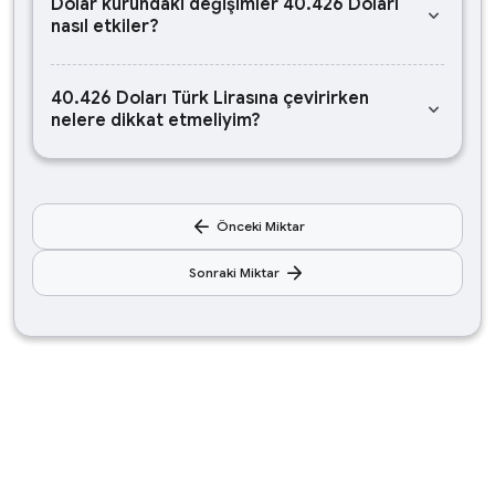
Dolar kurundaki değişimler 40.426 Doları
keyboard_arrow_down
nasıl etkiler?
40.426 Doları Türk Lirasına çevirirken
keyboard_arrow_down
nelere dikkat etmeliyim?
arrow_back
Önceki Miktar
arrow_forward
Sonraki Miktar