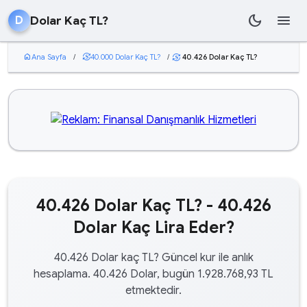
dark_mode
menu
Dolar Kaç TL?
D
home
Ana Sayfa
/
currency_exchange
40.000 Dolar Kaç TL?
/
40.426 Dolar Kaç TL?
currency_exchange
40.426 Dolar Kaç TL? - 40.426
Dolar Kaç Lira Eder?
40.426 Dolar kaç TL? Güncel kur ile anlık
hesaplama. 40.426 Dolar, bugün 1.928.768,93 TL
etmektedir.