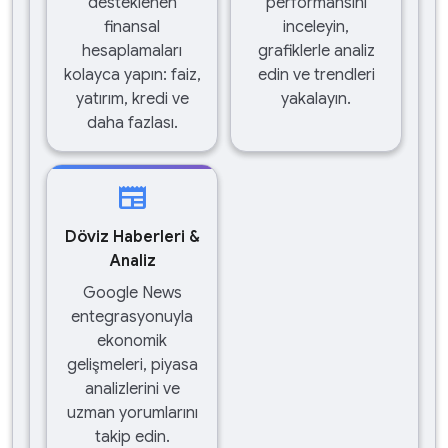
desteklenen
performansını
finansal
inceleyin,
hesaplamaları
grafiklerle analiz
kolayca yapın: faiz,
edin ve trendleri
yatırım, kredi ve
yakalayın.
daha fazlası.
newspaper
Döviz Haberleri &
Analiz
Google News
entegrasyonuyla
ekonomik
gelişmeleri, piyasa
analizlerini ve
uzman yorumlarını
takip edin.