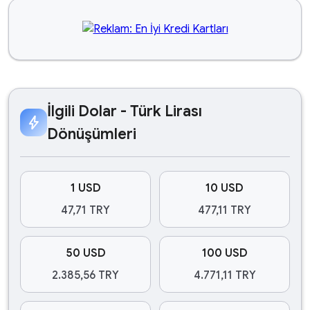
İlgili Dolar - Türk Lirası
bolt
Dönüşümleri
1 USD
10 USD
47,71 TRY
477,11 TRY
50 USD
100 USD
2.385,56 TRY
4.771,11 TRY