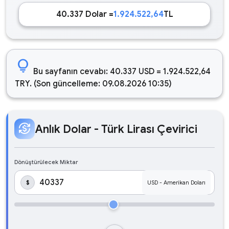
40.337 Dolar =
1.924.522,64
TL
lightbulb
Bu sayfanın cevabı: 40.337 USD = 1.924.522,64
TRY. (Son güncelleme: 09.08.2026 10:35)
currency_exchange
Anlık Dolar - Türk Lirası Çevirici
Dönüştürülecek Miktar
$