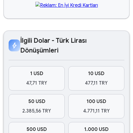
İlgili Dolar - Türk Lirası
bolt
Dönüşümleri
1 USD
10 USD
47,71 TRY
477,11 TRY
50 USD
100 USD
2.385,56 TRY
4.771,11 TRY
500 USD
1.000 USD