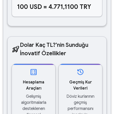
100 USD = 4.771,1100 TRY
Dolar Kaç TL?'nin Sunduğu
rocket_launch
İnovatif Özellikler
calculate
history
Hesaplama
Geçmiş Kur
Araçları
Verileri
Gelişmiş
Döviz kurlarının
algoritmalarla
geçmiş
desteklenen
performansını