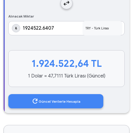
swap_horiz
Alınacak Miktar
₺
1.924.522,64
TL
1 Dolar = 47,7111 Türk Lirası (Güncel)
refresh
Güncel Verilerle Hesapla