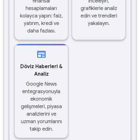
finansal
inceleyin,
hesaplamaları
grafiklerle analiz
kolayca yapın: faiz,
edin ve trendleri
yatırım, kredi ve
yakalayın.
daha fazlası.
newspaper
Döviz Haberleri &
Analiz
Google News
entegrasyonuyla
ekonomik
gelişmeleri, piyasa
analizlerini ve
uzman yorumlarını
takip edin.