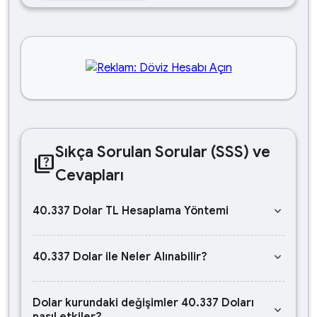
Sıkça Sorulan Sorular (SSS) ve
quiz
Cevapları
keyboard_arrow_down
40.337 Dolar TL Hesaplama Yöntemi
keyboard_arrow_down
40.337 Dolar ile Neler Alınabilir?
Dolar kurundaki değişimler 40.337 Doları
keyboard_arrow_down