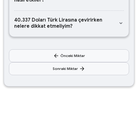
nasıl etkiler?
40.337 Doları Türk Lirasına çevirirken
keyboard_arrow_down
nelere dikkat etmeliyim?
arrow_back
Önceki Miktar
arrow_forward
Sonraki Miktar