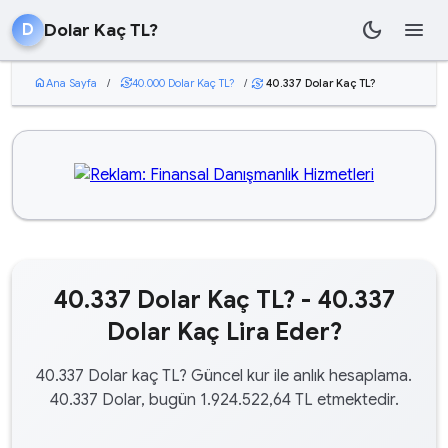
dark_mode
menu
Dolar Kaç TL?
D
home
Ana Sayfa
/
currency_exchange
40.000 Dolar Kaç TL?
/
40.337 Dolar Kaç TL?
currency_exchange
40.337 Dolar Kaç TL? - 40.337
Dolar Kaç Lira Eder?
40.337 Dolar kaç TL? Güncel kur ile anlık hesaplama.
40.337 Dolar, bugün 1.924.522,64 TL etmektedir.