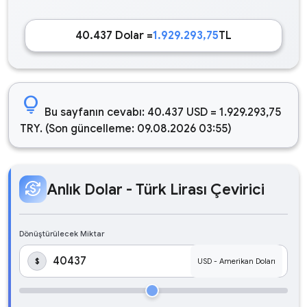
40.437 Dolar =
1.929.293,75
TL
lightbulb
Bu sayfanın cevabı: 40.437 USD = 1.929.293,75
TRY. (Son güncelleme: 09.08.2026 03:55)
currency_exchange
Anlık Dolar - Türk Lirası Çevirici
Dönüştürülecek Miktar
$