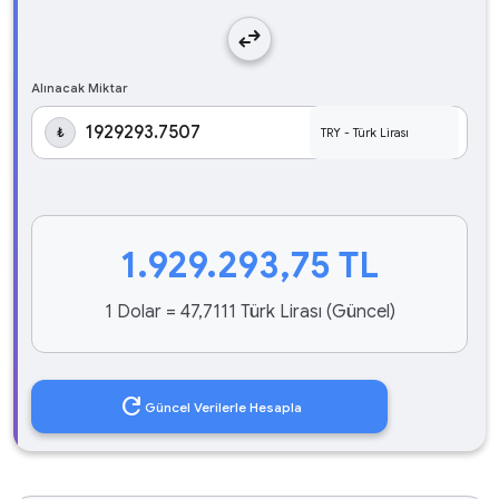
swap_horiz
Alınacak Miktar
₺
1.929.293,75
TL
1 Dolar = 47,7111 Türk Lirası (Güncel)
refresh
Güncel Verilerle Hesapla