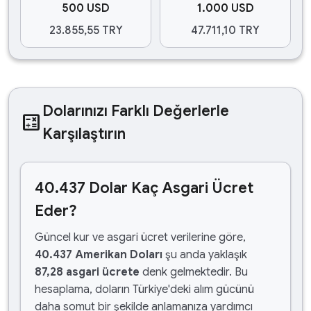
500 USD
1.000 USD
23.855,55 TRY
47.711,10 TRY
Dolarınızı Farklı Değerlerle
calculate
Karşılaştırın
40.437 Dolar Kaç Asgari Ücret
Eder?
Güncel kur ve asgari ücret verilerine göre,
40.437 Amerikan Doları
şu anda yaklaşık
87,28 asgari ücrete
denk gelmektedir. Bu
hesaplama, doların Türkiye'deki alım gücünü
daha somut bir şekilde anlamanıza yardımcı