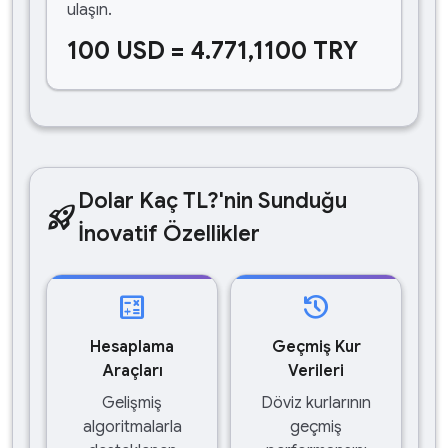
ulaşın.
100 USD = 4.771,1100 TRY
Dolar Kaç TL?'nin Sunduğu
rocket_launch
İnovatif Özellikler
calculate
history
Hesaplama
Geçmiş Kur
Araçları
Verileri
Gelişmiş
Döviz kurlarının
algoritmalarla
geçmiş