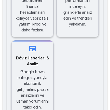
desteklenen
performansını
finansal
inceleyin,
hesaplamaları
grafiklerle analiz
kolayca yapın: faiz,
edin ve trendleri
yatırım, kredi ve
yakalayın.
daha fazlası.
newspaper
Döviz Haberleri &
Analiz
Google News
entegrasyonuyla
ekonomik
gelişmeleri, piyasa
analizlerini ve
uzman yorumlarını
takip edin.