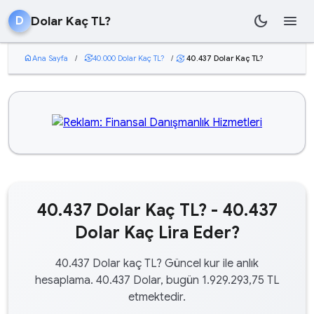
dark_mode
menu
Dolar Kaç TL?
D
home
Ana Sayfa
/
currency_exchange
40.000 Dolar Kaç TL?
/
40.437 Dolar Kaç TL?
currency_exchange
40.437 Dolar Kaç TL? - 40.437
Dolar Kaç Lira Eder?
40.437 Dolar kaç TL? Güncel kur ile anlık
hesaplama. 40.437 Dolar, bugün 1.929.293,75 TL
etmektedir.