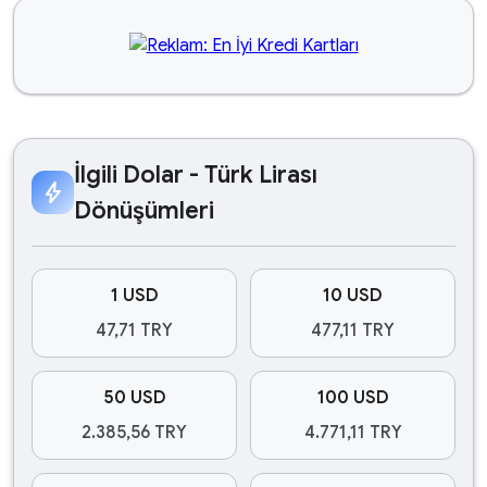
İlgili Dolar - Türk Lirası
bolt
Dönüşümleri
1 USD
10 USD
47,71 TRY
477,11 TRY
50 USD
100 USD
2.385,56 TRY
4.771,11 TRY