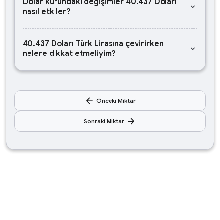
Dolar kurundaki değişimler 40.437 Doları
keyboard_arrow_down
nasıl etkiler?
40.437 Doları Türk Lirasına çevirirken
keyboard_arrow_down
nelere dikkat etmeliyim?
arrow_back
Önceki Miktar
arrow_forward
Sonraki Miktar