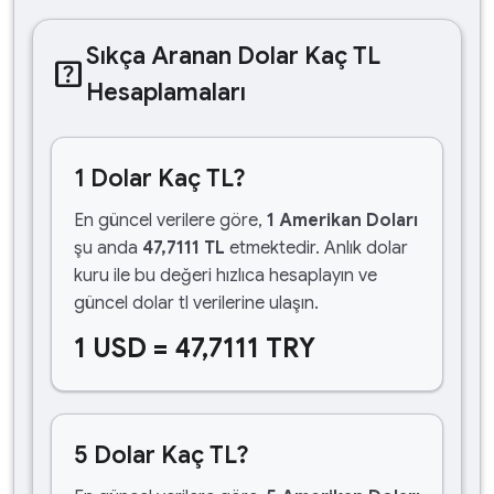
Sıkça Aranan Dolar Kaç TL
help_center
Hesaplamaları
1 Dolar Kaç TL?
En güncel verilere göre,
1 Amerikan Doları
şu anda
47,7111 TL
etmektedir. Anlık dolar
kuru ile bu değeri hızlıca hesaplayın ve
güncel dolar tl verilerine ulaşın.
1 USD = 47,7111 TRY
5 Dolar Kaç TL?