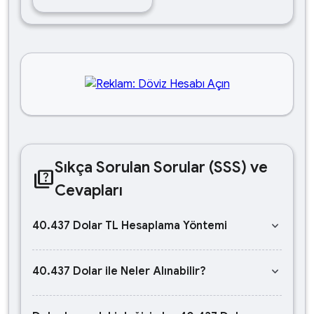
Sıkça Sorulan Sorular (SSS) ve
quiz
Cevapları
keyboard_arrow_down
40.437 Dolar TL Hesaplama Yöntemi
keyboard_arrow_down
40.437 Dolar ile Neler Alınabilir?