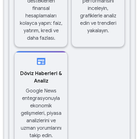
desteklenen
performansını
finansal
inceleyin,
hesaplamaları
grafiklerle analiz
kolayca yapın: faiz,
edin ve trendleri
yatırım, kredi ve
yakalayın.
daha fazlası.
newspaper
Döviz Haberleri &
Analiz
Google News
entegrasyonuyla
ekonomik
gelişmeleri, piyasa
analizlerini ve
uzman yorumlarını
takip edin.