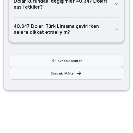
Dolar kurundaki değişimler 40.347 Doları
keyboard_arrow_down
nasıl etkiler?
40.347 Doları Türk Lirasına çevirirken
keyboard_arrow_down
nelere dikkat etmeliyim?
arrow_back
Önceki Miktar
arrow_forward
Sonraki Miktar