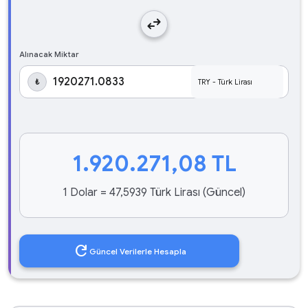
swap_horiz
Alınacak Miktar
₺
1.920.271,08
TL
1 Dolar = 47,5939 Türk Lirası (Güncel)
refresh
Güncel Verilerle Hesapla