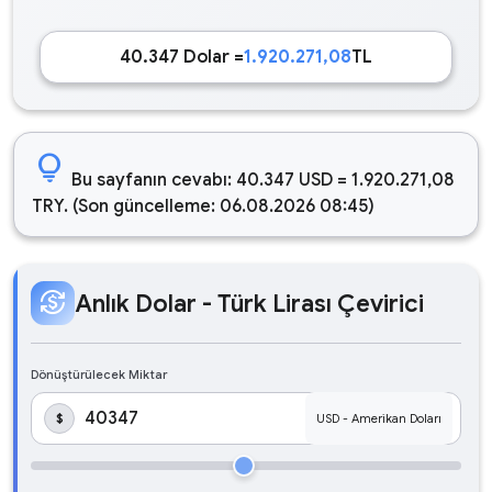
40.347 Dolar =
1.920.271,08
TL
lightbulb
Bu sayfanın cevabı: 40.347 USD = 1.920.271,08
TRY. (Son güncelleme: 06.08.2026 08:45)
currency_exchange
Anlık Dolar - Türk Lirası Çevirici
Dönüştürülecek Miktar
$