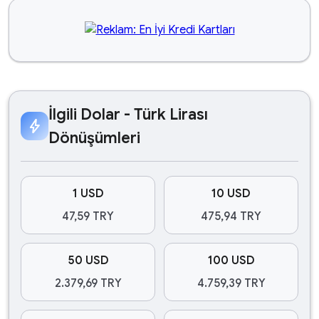
İlgili Dolar - Türk Lirası
bolt
Dönüşümleri
1 USD
10 USD
47,59 TRY
475,94 TRY
50 USD
100 USD
2.379,69 TRY
4.759,39 TRY