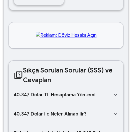
Sıkça Sorulan Sorular (SSS) ve
quiz
Cevapları
keyboard_arrow_down
40.347 Dolar TL Hesaplama Yöntemi
keyboard_arrow_down
40.347 Dolar ile Neler Alınabilir?