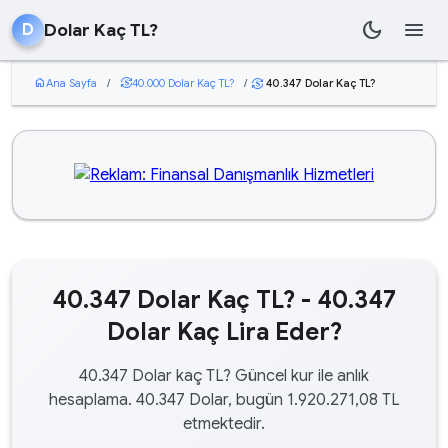
dark_mode
menu
Dolar Kaç TL?
D
home
Ana Sayfa
/
currency_exchange
40.000 Dolar Kaç TL?
/
40.347 Dolar Kaç TL?
currency_exchange
40.347 Dolar Kaç TL? - 40.347
Dolar Kaç Lira Eder?
40.347 Dolar kaç TL? Güncel kur ile anlık
hesaplama. 40.347 Dolar, bugün 1.920.271,08 TL
etmektedir.