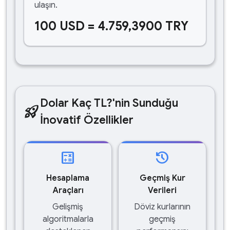
ulaşın.
100 USD = 4.759,3900 TRY
Dolar Kaç TL?'nin Sunduğu
rocket_launch
İnovatif Özellikler
calculate
history
Hesaplama
Geçmiş Kur
Araçları
Verileri
Gelişmiş
Döviz kurlarının
algoritmalarla
geçmiş