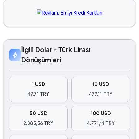
İlgili Dolar - Türk Lirası
bolt
Dönüşümleri
1 USD
10 USD
47,71 TRY
477,11 TRY
50 USD
100 USD
2.385,56 TRY
4.771,11 TRY