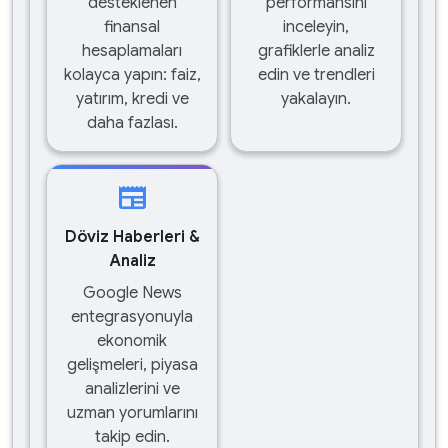
desteklenen
performansını
finansal
inceleyin,
hesaplamaları
grafiklerle analiz
kolayca yapın: faiz,
edin ve trendleri
yatırım, kredi ve
yakalayın.
daha fazlası.
newspaper
Döviz Haberleri &
Analiz
Google News
entegrasyonuyla
ekonomik
gelişmeleri, piyasa
analizlerini ve
uzman yorumlarını
takip edin.