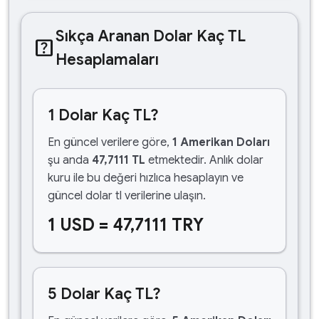
Sıkça Aranan Dolar Kaç TL
help_center
Hesaplamaları
1 Dolar Kaç TL?
En güncel verilere göre,
1 Amerikan Doları
şu anda
47,7111 TL
etmektedir. Anlık dolar
kuru ile bu değeri hızlıca hesaplayın ve
güncel dolar tl verilerine ulaşın.
1 USD = 47,7111 TRY
5 Dolar Kaç TL?