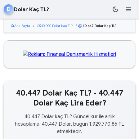
dark_mode
menu
Dolar Kaç TL?
D
home
Ana Sayfa
/
currency_exchange
40.000 Dolar Kaç TL?
/
40.447 Dolar Kaç TL?
currency_exchange
40.447 Dolar Kaç TL? - 40.447
Dolar Kaç Lira Eder?
40.447 Dolar kaç TL? Güncel kur ile anlık
hesaplama. 40.447 Dolar, bugün 1.929.770,86 TL
etmektedir.