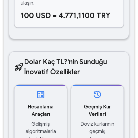
ulaşın.
100 USD = 4.771,1100 TRY
Dolar Kaç TL?'nin Sunduğu
rocket_launch
İnovatif Özellikler
calculate
history
Hesaplama
Geçmiş Kur
Araçları
Verileri
Gelişmiş
Döviz kurlarının
algoritmalarla
geçmiş