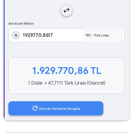
swap_horiz
Alınacak Miktar
₺
1.929.770,86
TL
1 Dolar = 47,7111 Türk Lirası (Güncel)
refresh
Güncel Verilerle Hesapla