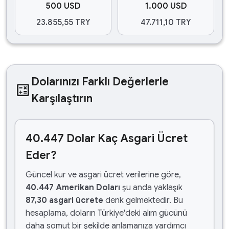
500 USD
1.000 USD
23.855,55 TRY
47.711,10 TRY
Dolarınızı Farklı Değerlerle
calculate
Karşılaştırın
40.447 Dolar Kaç Asgari Ücret
Eder?
Güncel kur ve asgari ücret verilerine göre,
40.447 Amerikan Doları
şu anda yaklaşık
87,30 asgari ücrete
denk gelmektedir. Bu
hesaplama, doların Türkiye'deki alım gücünü
daha somut bir şekilde anlamanıza yardımcı