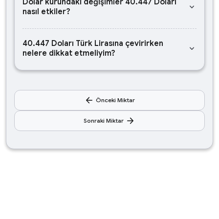
Dolar kurundaki değişimler 40.447 Doları
keyboard_arrow_down
nasıl etkiler?
40.447 Doları Türk Lirasına çevirirken
keyboard_arrow_down
nelere dikkat etmeliyim?
arrow_back
Önceki Miktar
arrow_forward
Sonraki Miktar