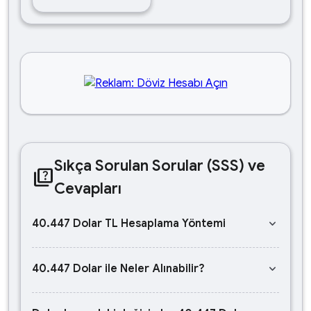
Sıkça Sorulan Sorular (SSS) ve
quiz
Cevapları
keyboard_arrow_down
40.447 Dolar TL Hesaplama Yöntemi
keyboard_arrow_down
40.447 Dolar ile Neler Alınabilir?