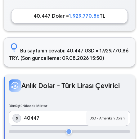
40.447 Dolar =
1.929.770,86
TL
lightbulb
Bu sayfanın cevabı: 40.447 USD = 1.929.770,86
TRY. (Son güncelleme: 09.08.2026 15:50)
currency_exchange
Anlık Dolar - Türk Lirası Çevirici
Dönüştürülecek Miktar
$