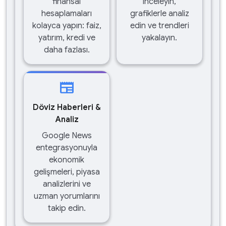
finansal
inceleyin,
hesaplamaları
grafiklerle analiz
kolayca yapın: faiz,
edin ve trendleri
yatırım, kredi ve
yakalayın.
daha fazlası.
newspaper
Döviz Haberleri &
Analiz
Google News
entegrasyonuyla
ekonomik
gelişmeleri, piyasa
analizlerini ve
uzman yorumlarını
takip edin.