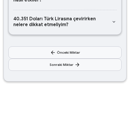
nasıl etkiler?
40.351 Doları Türk Lirasına çevirirken
keyboard_arrow_down
nelere dikkat etmeliyim?
arrow_back
Önceki Miktar
arrow_forward
Sonraki Miktar