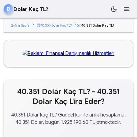
dark_mode
menu
Dolar Kaç TL?
D
home
Ana Sayfa
/
currency_exchange
40.000 Dolar Kaç TL?
/
40.351 Dolar Kaç TL?
currency_exchange
40.351 Dolar Kaç TL? - 40.351
Dolar Kaç Lira Eder?
40.351 Dolar kaç TL? Güncel kur ile anlık hesaplama.
40.351 Dolar, bugün 1.925.190,60 TL etmektedir.