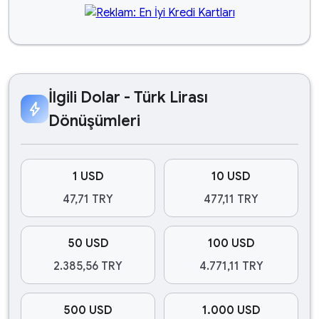
İlgili Dolar - Türk Lirası
bolt
Dönüşümleri
1 USD
10 USD
47,71 TRY
477,11 TRY
50 USD
100 USD
2.385,56 TRY
4.771,11 TRY
500 USD
1.000 USD