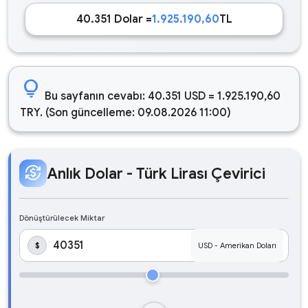
40.351 Dolar =
1.925.190,60
TL
lightbulb
Bu sayfanın cevabı: 40.351 USD = 1.925.190,60
TRY. (Son güncelleme: 09.08.2026 11:00)
currency_exchange
Anlık Dolar - Türk Lirası Çevirici
Dönüştürülecek Miktar
$