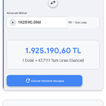
swap_horiz
Alınacak Miktar
₺
1.925.190,60
TL
1 Dolar = 47,7111 Türk Lirası (Güncel)
refresh
Güncel Verilerle Hesapla