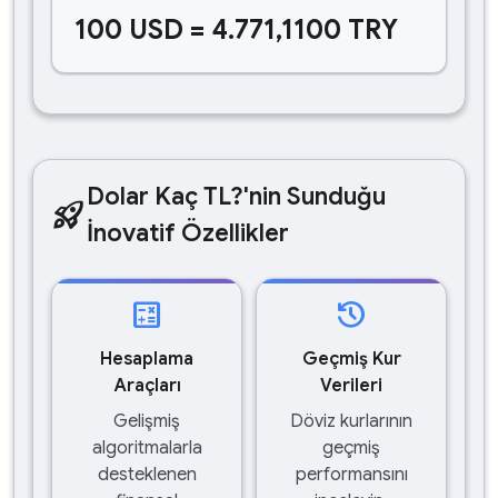
100 USD = 4.771,1100 TRY
Dolar Kaç TL?'nin Sunduğu
rocket_launch
İnovatif Özellikler
calculate
history
Hesaplama
Geçmiş Kur
Araçları
Verileri
Gelişmiş
Döviz kurlarının
algoritmalarla
geçmiş
desteklenen
performansını