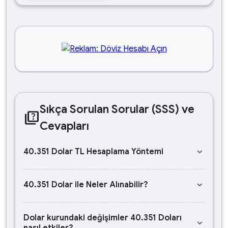
Sıkça Sorulan Sorular (SSS) ve
quiz
Cevapları
keyboard_arrow_down
40.351 Dolar TL Hesaplama Yöntemi
keyboard_arrow_down
40.351 Dolar ile Neler Alınabilir?
Dolar kurundaki değişimler 40.351 Doları
keyboard_arrow_down