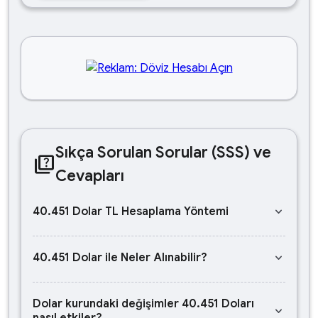
Sıkça Sorulan Sorular (SSS) ve
quiz
Cevapları
keyboard_arrow_down
40.451 Dolar TL Hesaplama Yöntemi
keyboard_arrow_down
40.451 Dolar ile Neler Alınabilir?
Dolar kurundaki değişimler 40.451 Doları
keyboard_arrow_down