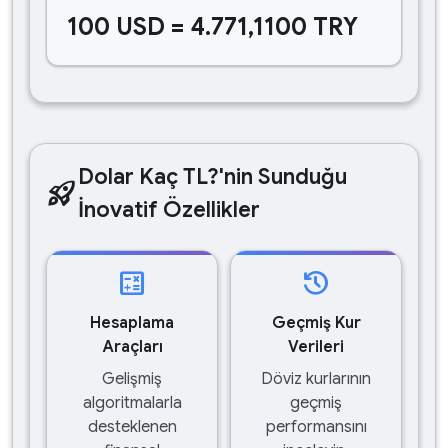
100 USD = 4.771,1100 TRY
Dolar Kaç TL?'nin Sunduğu
rocket_launch
İnovatif Özellikler
calculate
history
Hesaplama
Geçmiş Kur
Araçları
Verileri
Gelişmiş
Döviz kurlarının
algoritmalarla
geçmiş
desteklenen
performansını