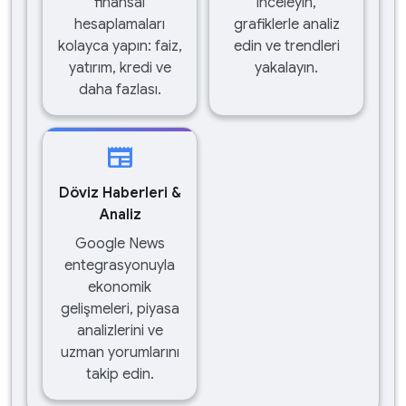
finansal
inceleyin,
hesaplamaları
grafiklerle analiz
kolayca yapın: faiz,
edin ve trendleri
yatırım, kredi ve
yakalayın.
daha fazlası.
newspaper
Döviz Haberleri &
Analiz
Google News
entegrasyonuyla
ekonomik
gelişmeleri, piyasa
analizlerini ve
uzman yorumlarını
takip edin.