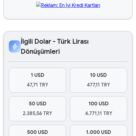
İlgili Dolar - Türk Lirası
bolt
Dönüşümleri
1 USD
10 USD
47,71 TRY
477,11 TRY
50 USD
100 USD
2.385,56 TRY
4.771,11 TRY
500 USD
1.000 USD