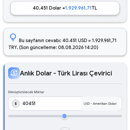
40.451 Dolar =
1.929.961,71
TL
lightbulb
Bu sayfanın cevabı: 40.451 USD = 1.929.961,71
TRY. (Son güncelleme: 08.08.2026 14:20)
currency_exchange
Anlık Dolar - Türk Lirası Çevirici
Dönüştürülecek Miktar
$