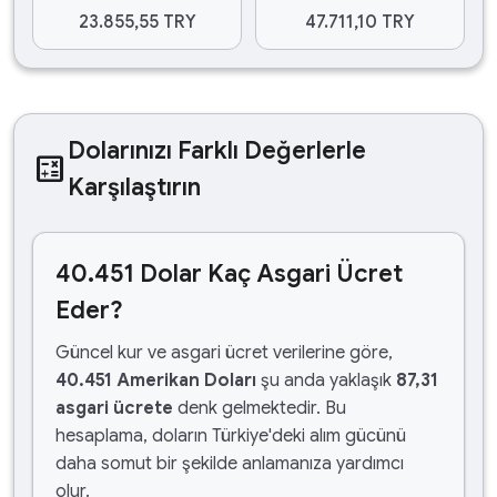
23.855,55 TRY
47.711,10 TRY
Dolarınızı Farklı Değerlerle
calculate
Karşılaştırın
40.451 Dolar Kaç Asgari Ücret
Eder?
Güncel kur ve asgari ücret verilerine göre,
40.451 Amerikan Doları
şu anda yaklaşık
87,31
asgari ücrete
denk gelmektedir. Bu
hesaplama, doların Türkiye'deki alım gücünü
daha somut bir şekilde anlamanıza yardımcı
olur.