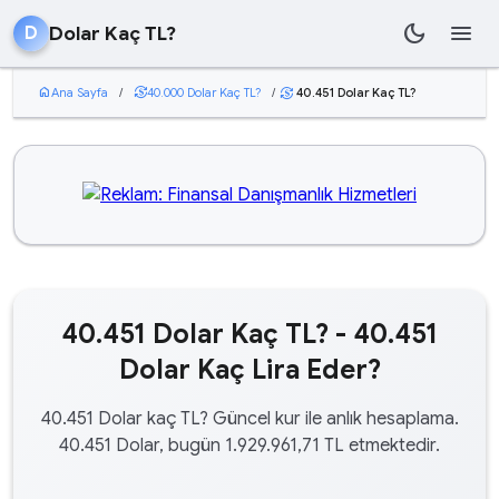
dark_mode
menu
Dolar Kaç TL?
D
home
Ana Sayfa
/
currency_exchange
40.000 Dolar Kaç TL?
/
40.451 Dolar Kaç TL?
currency_exchange
40.451 Dolar Kaç TL? - 40.451
Dolar Kaç Lira Eder?
40.451 Dolar kaç TL? Güncel kur ile anlık hesaplama.
40.451 Dolar, bugün 1.929.961,71 TL etmektedir.