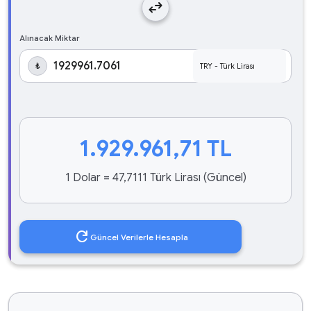
swap_horiz
Alınacak Miktar
₺
1.929.961,71
TL
1 Dolar = 47,7111 Türk Lirası (Güncel)
refresh
Güncel Verilerle Hesapla