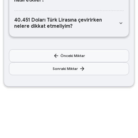
nasıl etkiler?
40.451 Doları Türk Lirasına çevirirken
keyboard_arrow_down
nelere dikkat etmeliyim?
arrow_back
Önceki Miktar
arrow_forward
Sonraki Miktar