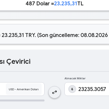
487 Dolar =
23.235,31
TL
 23.235,31 TRY. (Son güncelleme: 08.08.2026
sı Çevirici
Alınacak Miktar
₺
swap_horiz