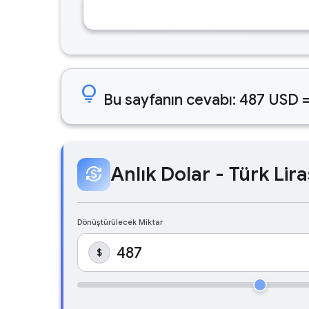
lightbulb
Bu sayfanın cevabı: 487 USD =
Anlık Dolar - Türk Lira
currency_exchange
Dönüştürülecek Miktar
$