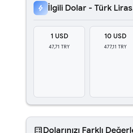
İlgili Dolar - Türk Lir
bolt
1 USD
10 USD
47,71 TRY
477,11 TRY
calculate
Dolarınızı Farklı Değerl