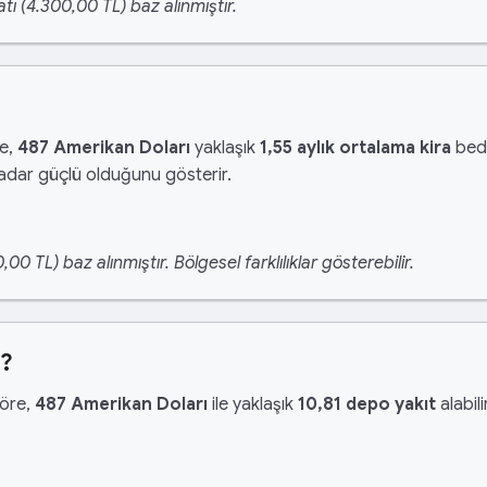
tı (4.300,00 TL) baz alınmıştır.
re,
487 Amerikan Doları
yaklaşık
1,55 aylık ortalama kira
bede
kadar güçlü olduğunu gösterir.
 TL) baz alınmıştır. Bölgesel farklılıklar gösterebilir.
r?
göre,
487 Amerikan Doları
ile yaklaşık
10,81 depo yakıt
alabili