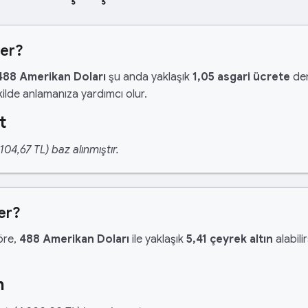
der?
488 Amerikan Doları
şu anda yaklaşık
1,05 asgari ücrete
den
ilde anlamanıza yardımcı olur.
t
04,67 TL) baz alınmıştır.
er?
göre,
488 Amerikan Doları
ile yaklaşık
5,41 çeyrek altın
alabilir
n