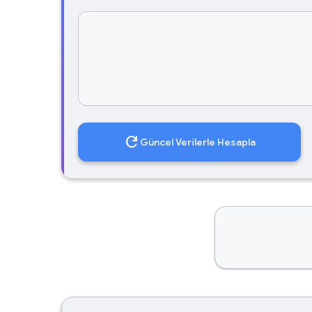
refresh
Güncel Verilerle Hesapla