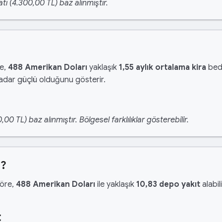
tı (4.300,00 TL) baz alınmıştır.
re,
488 Amerikan Doları
yaklaşık
1,55 aylık ortalama kira
bede
kadar güçlü olduğunu gösterir.
 TL) baz alınmıştır. Bölgesel farklılıklar gösterebilir.
r?
göre,
488 Amerikan Doları
ile yaklaşık
10,83 depo yakıt
alabil
t