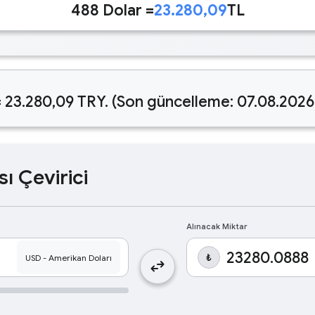
488 Dolar =
23.280,09
TL
 23.280,09 TRY. (Son güncelleme: 07.08.2026
sı Çevirici
Alınacak Miktar
₺
swap_horiz