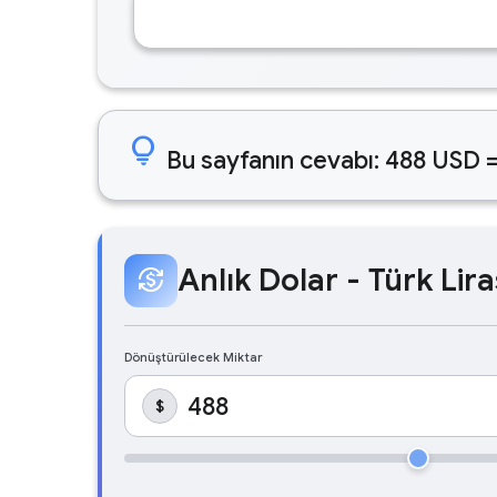
lightbulb
Bu sayfanın cevabı: 488 USD =
Anlık Dolar - Türk Lira
currency_exchange
Dönüştürülecek Miktar
$