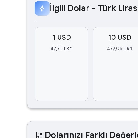
İlgili Dolar - Türk Lir
bolt
1 USD
10 USD
47,71 TRY
477,05 TRY
calculate
Dolarınızı Farklı Değerl