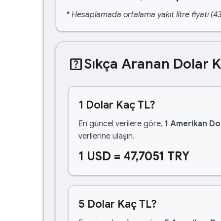
* Hesaplamada ortalama yakıt litre fiyatı (43
help_center
Sıkça Aranan Dolar 
1 Dolar Kaç TL?
En güncel verilere göre,
1 Amerikan Dol
verilerine ulaşın.
1 USD = 47,7051 TRY
5 Dolar Kaç TL?