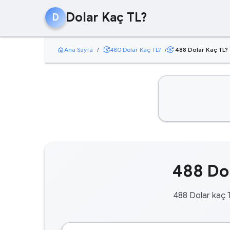
Dolar Kaç TL?
D
home
currency_exchange
Ana Sayfa
/
480 Dolar Kaç TL?
/
488 Dolar Kaç TL?
currency_exchange
488 Dol
488 Dolar kaç 