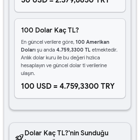
50 USD = 2.379,6650 TRY
100 Dolar Kaç TL?
En güncel verilere göre,
100 Amerikan
Doları
şu anda
4.759,3300 TL
etmektedir.
Anlık dolar kuru ile bu değeri hızlıca
hesaplayın ve güncel dolar tl verilerine
ulaşın.
100 USD = 4.759,3300 TRY
Dolar Kaç TL?'nin Sunduğu
rocket_launch