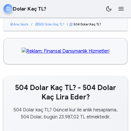
dark_mode
menu
Dolar Kaç TL?
D
home
Ana Sayfa
/
currency_exchange
500 Dolar Kaç TL?
/
504 Dolar Kaç TL?
currency_exchange
504 Dolar Kaç TL? - 504 Dolar
Kaç Lira Eder?
504 Dolar kaç TL? Güncel kur ile anlık hesaplama.
504 Dolar, bugün 23.987,02 TL etmektedir.