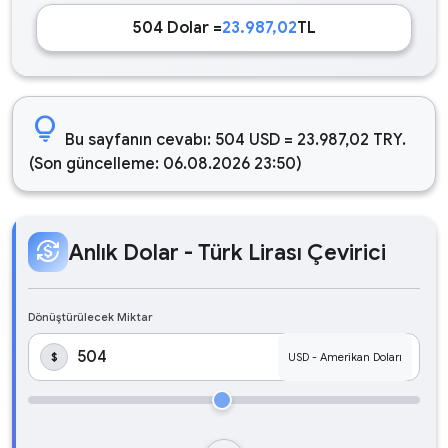
504 Dolar =
23.987,02
TL
lightbulb
Bu sayfanın cevabı: 504 USD = 23.987,02 TRY.
(Son güncelleme: 06.08.2026 23:50)
currency_exchange
Anlık Dolar - Türk Lirası Çevirici
Dönüştürülecek Miktar
$