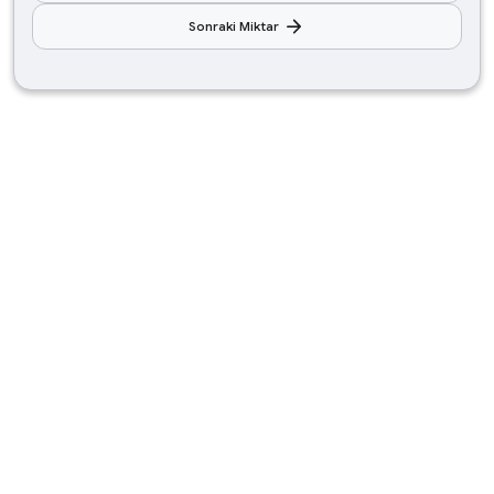
arrow_forward
Sonraki Miktar