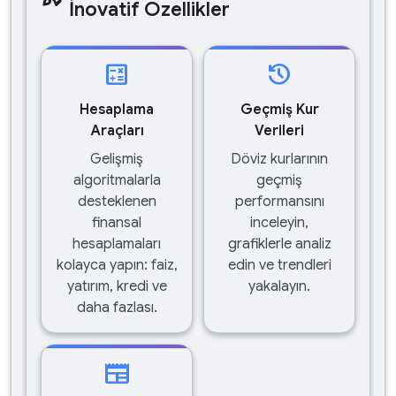
İnovatif Özellikler
calculate
history
Hesaplama
Geçmiş Kur
Araçları
Verileri
Gelişmiş
Döviz kurlarının
algoritmalarla
geçmiş
desteklenen
performansını
finansal
inceleyin,
hesaplamaları
grafiklerle analiz
kolayca yapın: faiz,
edin ve trendleri
yatırım, kredi ve
yakalayın.
daha fazlası.
newspaper