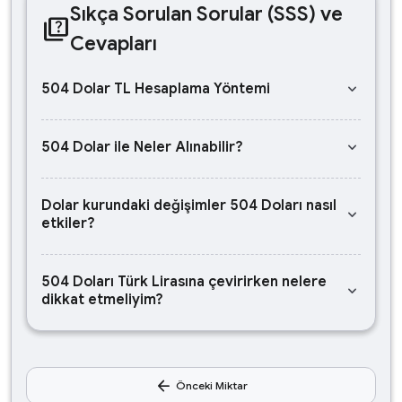
Sıkça Sorulan Sorular (SSS) ve
quiz
Cevapları
keyboard_arrow_down
504 Dolar TL Hesaplama Yöntemi
keyboard_arrow_down
504 Dolar ile Neler Alınabilir?
Dolar kurundaki değişimler 504 Doları nasıl
keyboard_arrow_down
etkiler?
504 Doları Türk Lirasına çevirirken nelere
keyboard_arrow_down
dikkat etmeliyim?
arrow_back
Önceki Miktar