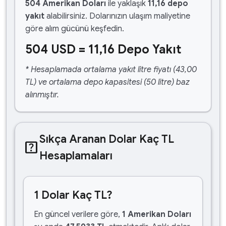
504 Amerikan Doları
ile yaklaşık
11,16 depo
yakıt
alabilirsiniz. Dolarınızın ulaşım maliyetine
göre alım gücünü keşfedin.
504 USD = 11,16 Depo Yakıt
* Hesaplamada ortalama yakıt litre fiyatı (43,00
TL) ve ortalama depo kapasitesi (50 litre) baz
alınmıştır.
Sıkça Aranan Dolar Kaç TL
help_center
Hesaplamaları
1 Dolar Kaç TL?
En güncel verilere göre,
1 Amerikan Doları