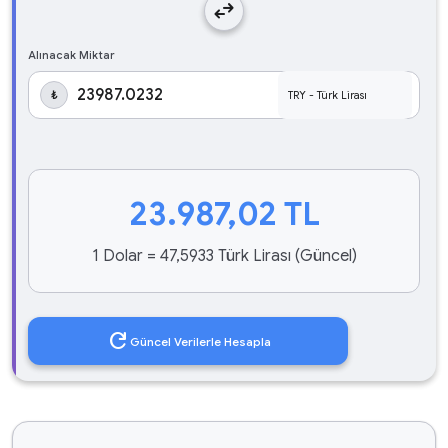
swap_horiz
Alınacak Miktar
₺
23.987,02
TL
1 Dolar = 47,5933 Türk Lirası (Güncel)
refresh
Güncel Verilerle Hesapla