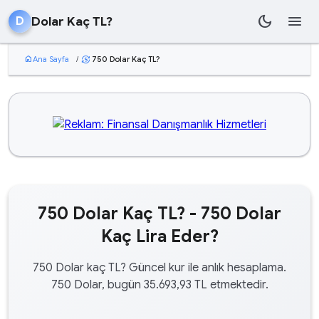
dark_mode
menu
Dolar Kaç TL?
D
home
Ana Sayfa
/
750 Dolar Kaç TL?
currency_exchange
750 Dolar Kaç TL? - 750 Dolar
Kaç Lira Eder?
750 Dolar kaç TL? Güncel kur ile anlık hesaplama.
750 Dolar, bugün 35.693,93 TL etmektedir.