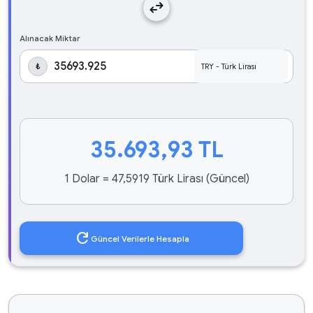
swap_horiz
Alınacak Miktar
₺
35.693,93
TL
1 Dolar = 47,5919 Türk Lirası (Güncel)
refresh
Güncel Verilerle Hesapla