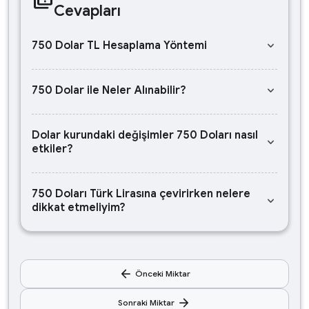
Cevapları
keyboard_arrow_down
750 Dolar TL Hesaplama Yöntemi
keyboard_arrow_down
750 Dolar ile Neler Alınabilir?
Dolar kurundaki değişimler 750 Doları nasıl
keyboard_arrow_down
etkiler?
750 Doları Türk Lirasına çevirirken nelere
keyboard_arrow_down
dikkat etmeliyim?
arrow_back
Önceki Miktar
arrow_forward
Sonraki Miktar