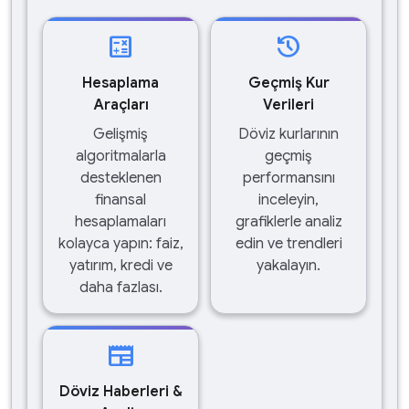
calculate
history
Hesaplama
Geçmiş Kur
Araçları
Verileri
Gelişmiş
Döviz kurlarının
algoritmalarla
geçmiş
desteklenen
performansını
finansal
inceleyin,
hesaplamaları
grafiklerle analiz
kolayca yapın: faiz,
edin ve trendleri
yatırım, kredi ve
yakalayın.
daha fazlası.
newspaper
Döviz Haberleri &