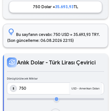
750 Dolar =
35.693,93
TL
lightbulb
Bu sayfanın cevabı: 750 USD = 35.693,93 TRY.
(Son güncelleme: 06.08.2026 22:15)
currency_exchange
Anlık Dolar - Türk Lirası Çevirici
Dönüştürülecek Miktar
$