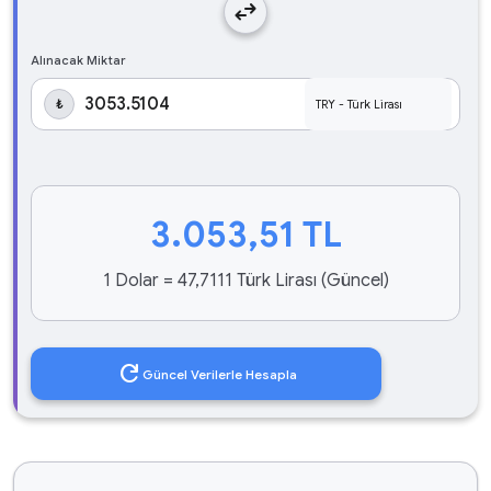
swap_horiz
Alınacak Miktar
₺
3.053,51
TL
1 Dolar = 47,7111 Türk Lirası (Güncel)
refresh
Güncel Verilerle Hesapla