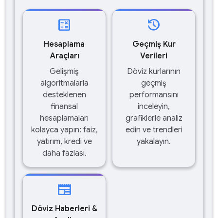
calculate
history
Hesaplama
Geçmiş Kur
Araçları
Verileri
Gelişmiş
Döviz kurlarının
algoritmalarla
geçmiş
desteklenen
performansını
finansal
inceleyin,
hesaplamaları
grafiklerle analiz
kolayca yapın: faiz,
edin ve trendleri
yatırım, kredi ve
yakalayın.
daha fazlası.
newspaper
Döviz Haberleri &