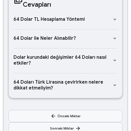
Cevapları
keyboard_arrow_down
64 Dolar TL Hesaplama Yöntemi
keyboard_arrow_down
64 Dolar ile Neler Alınabilir?
Dolar kurundaki değişimler 64 Doları nasıl
keyboard_arrow_down
etkiler?
64 Doları Türk Lirasına çevirirken nelere
keyboard_arrow_down
dikkat etmeliyim?
arrow_back
Önceki Miktar
arrow_forward
Sonraki Miktar