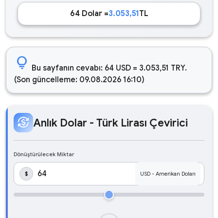
64 Dolar =
3.053,51
TL
lightbulb
Bu sayfanın cevabı: 64 USD = 3.053,51 TRY.
(Son güncelleme: 09.08.2026 16:10)
currency_exchange
Anlık Dolar - Türk Lirası Çevirici
Dönüştürülecek Miktar
$