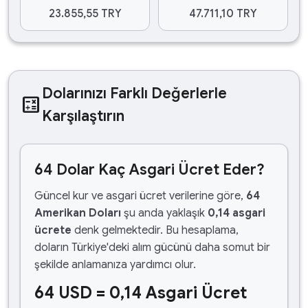
23.855,55 TRY
47.711,10 TRY
Dolarınızı Farklı Değerlerle
calculate
Karşılaştırın
64 Dolar Kaç Asgari Ücret Eder?
Güncel kur ve asgari ücret verilerine göre,
64
Amerikan Doları
şu anda yaklaşık
0,14 asgari
ücrete
denk gelmektedir. Bu hesaplama,
doların Türkiye'deki alım gücünü daha somut bir
şekilde anlamanıza yardımcı olur.
64 USD = 0,14 Asgari Ücret