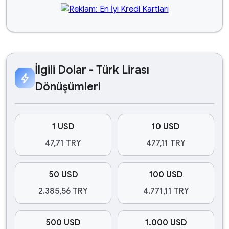
İlgili Dolar - Türk Lirası
bolt
Dönüşümleri
1 USD
10 USD
47,71 TRY
477,11 TRY
50 USD
100 USD
2.385,56 TRY
4.771,11 TRY
500 USD
1.000 USD