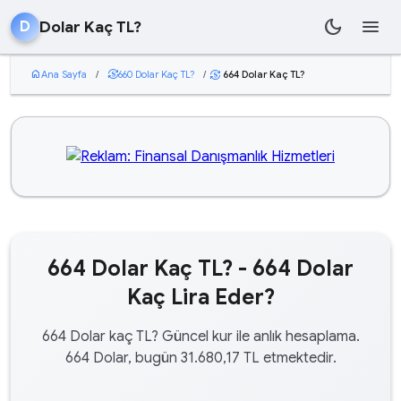
dark_mode
menu
Dolar Kaç TL?
D
home
Ana Sayfa
/
currency_exchange
660 Dolar Kaç TL?
/
664 Dolar Kaç TL?
currency_exchange
664 Dolar Kaç TL? - 664 Dolar
Kaç Lira Eder?
664 Dolar kaç TL? Güncel kur ile anlık hesaplama.
664 Dolar, bugün 31.680,17 TL etmektedir.