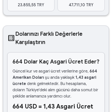
23.855,55 TRY
47.711,10 TRY
Dolarınızı Farklı Değerlerle
calculate
Karşılaştırın
664 Dolar Kaç Asgari Ücret Eder?
Güncel kur ve asgari ücret verilerine göre,
664
Amerikan Doları
şu anda yaklaşık
1,43 asgari
ücrete
denk gelmektedir. Bu hesaplama,
doların Türkiye'deki alım gücünü daha somut bir
şekilde anlamanıza yardımcı olur.
664 USD = 1,43 Asgari Ücret