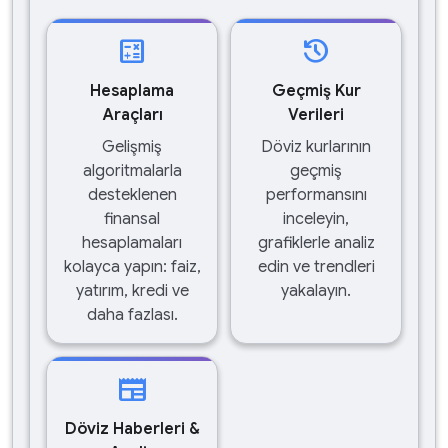
calculate
history
Hesaplama
Geçmiş Kur
Araçları
Verileri
Gelişmiş
Döviz kurlarının
algoritmalarla
geçmiş
desteklenen
performansını
finansal
inceleyin,
hesaplamaları
grafiklerle analiz
kolayca yapın: faiz,
edin ve trendleri
yatırım, kredi ve
yakalayın.
daha fazlası.
newspaper
Döviz Haberleri &