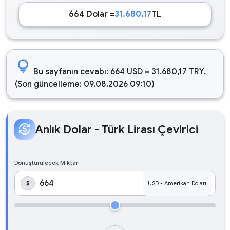
664 Dolar =
31.680,17
TL
lightbulb
Bu sayfanın cevabı: 664 USD = 31.680,17 TRY.
(Son güncelleme: 09.08.2026 09:10)
currency_exchange
Anlık Dolar - Türk Lirası Çevirici
Dönüştürülecek Miktar
$