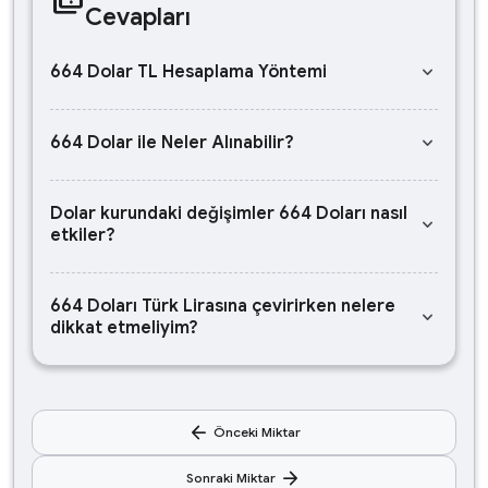
Cevapları
keyboard_arrow_down
664 Dolar TL Hesaplama Yöntemi
keyboard_arrow_down
664 Dolar ile Neler Alınabilir?
Dolar kurundaki değişimler 664 Doları nasıl
keyboard_arrow_down
etkiler?
664 Doları Türk Lirasına çevirirken nelere
keyboard_arrow_down
dikkat etmeliyim?
arrow_back
Önceki Miktar
arrow_forward
Sonraki Miktar