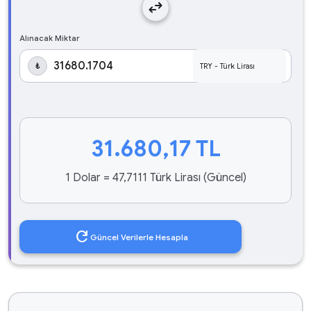
swap_horiz
Alınacak Miktar
₺
31.680,17
TL
1 Dolar = 47,7111 Türk Lirası (Güncel)
refresh
Güncel Verilerle Hesapla