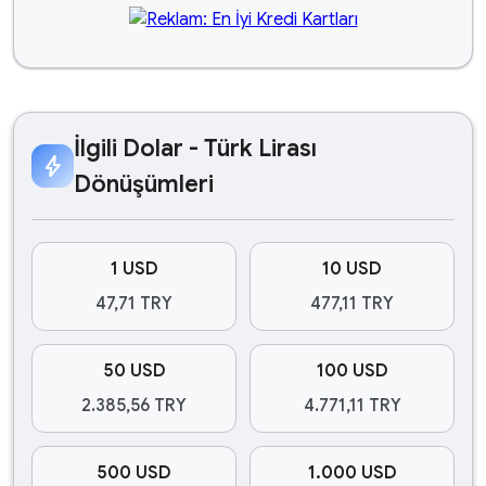
İlgili Dolar - Türk Lirası
bolt
Dönüşümleri
1 USD
10 USD
47,71 TRY
477,11 TRY
50 USD
100 USD
2.385,56 TRY
4.771,11 TRY
500 USD
1.000 USD