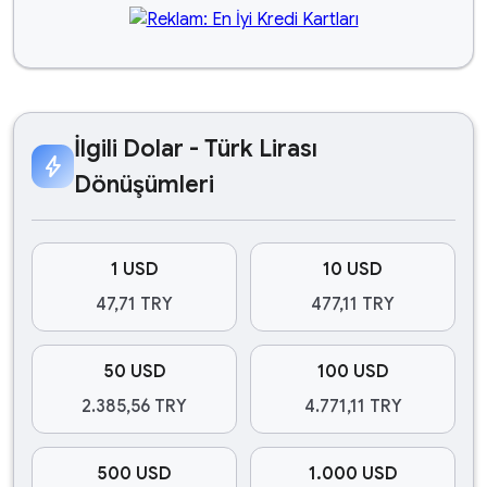
İlgili Dolar - Türk Lirası
bolt
Dönüşümleri
1 USD
10 USD
47,71 TRY
477,11 TRY
50 USD
100 USD
2.385,56 TRY
4.771,11 TRY
500 USD
1.000 USD