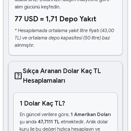
alım gücünü keşfedin.
77 USD = 1,71 Depo Yakıt
* Hesaplamada ortalama yakıt litre fiyatı (43,00
TL) ve ortalama depo kapasitesi (50 litre) baz
alınmıştır.
Sıkça Aranan Dolar Kaç TL
help_center
Hesaplamaları
1 Dolar Kaç TL?
En güncel verilere göre,
1 Amerikan Doları
şu anda
47,7111 TL
etmektedir. Anlık dolar
kuru ile bu değeri hızlıca hesaplayın ve