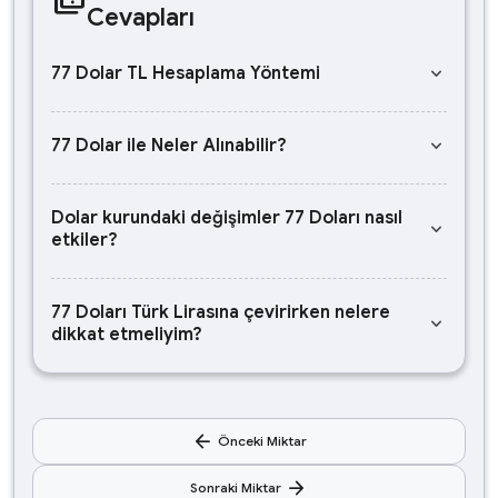
Cevapları
keyboard_arrow_down
77 Dolar TL Hesaplama Yöntemi
keyboard_arrow_down
77 Dolar ile Neler Alınabilir?
Dolar kurundaki değişimler 77 Doları nasıl
keyboard_arrow_down
etkiler?
77 Doları Türk Lirasına çevirirken nelere
keyboard_arrow_down
dikkat etmeliyim?
arrow_back
Önceki Miktar
arrow_forward
Sonraki Miktar