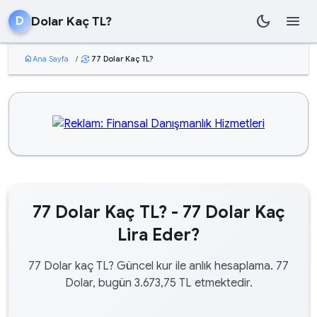
dark_mode
menu
Dolar Kaç TL?
D
home
Ana Sayfa
/
77 Dolar Kaç TL?
currency_exchange
77 Dolar Kaç TL? - 77 Dolar Kaç
Lira Eder?
77 Dolar kaç TL? Güncel kur ile anlık hesaplama. 77
Dolar, bugün 3.673,75 TL etmektedir.