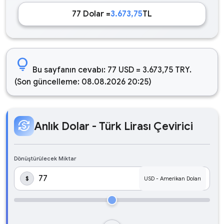
77 Dolar =
3.673,75
TL
lightbulb
Bu sayfanın cevabı: 77 USD = 3.673,75 TRY.
(Son güncelleme: 08.08.2026 20:25)
currency_exchange
Anlık Dolar - Türk Lirası Çevirici
Dönüştürülecek Miktar
$