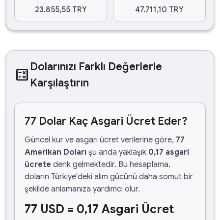
23.855,55 TRY
47.711,10 TRY
Dolarınızı Farklı Değerlerle
calculate
Karşılaştırın
77 Dolar Kaç Asgari Ücret Eder?
Güncel kur ve asgari ücret verilerine göre,
77
Amerikan Doları
şu anda yaklaşık
0,17 asgari
ücrete
denk gelmektedir. Bu hesaplama,
doların Türkiye'deki alım gücünü daha somut bir
şekilde anlamanıza yardımcı olur.
77 USD = 0,17 Asgari Ücret