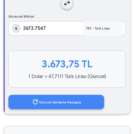
swap_horiz
Alınacak Miktar
₺
3.673,75
TL
1 Dolar = 47,7111 Türk Lirası (Güncel)
refresh
Güncel Verilerle Hesapla