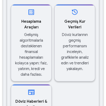
calculate
history
Hesaplama
Geçmiş Kur
Araçları
Verileri
Gelişmiş
Döviz kurlarının
algoritmalarla
geçmiş
desteklenen
performansını
finansal
inceleyin,
hesaplamaları
grafiklerle analiz
kolayca yapın: faiz,
edin ve trendleri
yatırım, kredi ve
yakalayın.
daha fazlası.
newspaper
Döviz Haberleri &