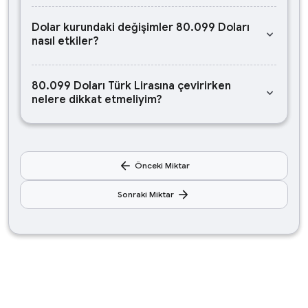
Dolar kurundaki değişimler 80.099 Doları
keyboard_arrow_down
nasıl etkiler?
80.099 Doları Türk Lirasına çevirirken
keyboard_arrow_down
nelere dikkat etmeliyim?
arrow_back
Önceki Miktar
arrow_forward
Sonraki Miktar