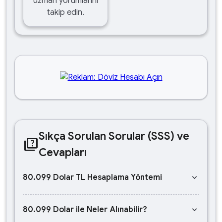
uzman yorumlarını
takip edin.
Sıkça Sorulan Sorular (SSS) ve
quiz
Cevapları
keyboard_arrow_down
80.099 Dolar TL Hesaplama Yöntemi
keyboard_arrow_down
80.099 Dolar ile Neler Alınabilir?