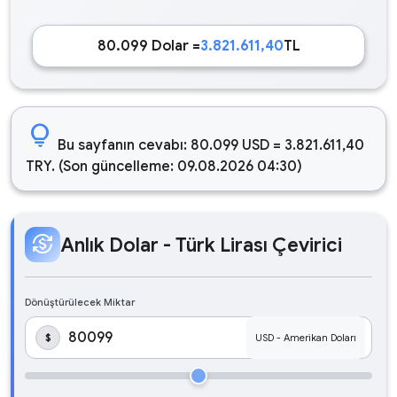
80.099 Dolar =
3.821.611,40
TL
lightbulb
Bu sayfanın cevabı: 80.099 USD = 3.821.611,40
TRY. (Son güncelleme: 09.08.2026 04:30)
currency_exchange
Anlık Dolar - Türk Lirası Çevirici
Dönüştürülecek Miktar
$