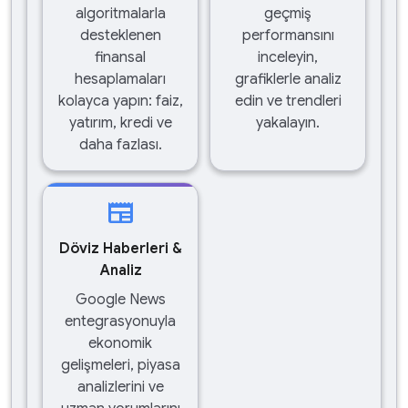
algoritmalarla
geçmiş
desteklenen
performansını
finansal
inceleyin,
hesaplamaları
grafiklerle analiz
kolayca yapın: faiz,
edin ve trendleri
yatırım, kredi ve
yakalayın.
daha fazlası.
newspaper
Döviz Haberleri &
Analiz
Google News
entegrasyonuyla
ekonomik
gelişmeleri, piyasa
analizlerini ve