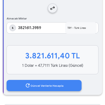
swap_horiz
Alınacak Miktar
₺
3.821.611,40
TL
1 Dolar = 47,7111 Türk Lirası (Güncel)
refresh
Güncel Verilerle Hesapla