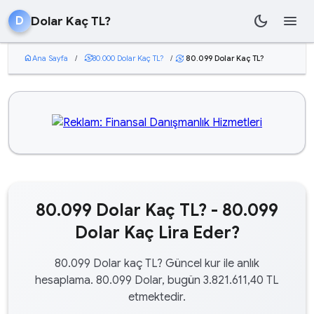
dark_mode
menu
Dolar Kaç TL?
D
home
Ana Sayfa
/
currency_exchange
80.000 Dolar Kaç TL?
/
80.099 Dolar Kaç TL?
currency_exchange
80.099 Dolar Kaç TL? - 80.099
Dolar Kaç Lira Eder?
80.099 Dolar kaç TL? Güncel kur ile anlık
hesaplama. 80.099 Dolar, bugün 3.821.611,40 TL
etmektedir.