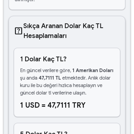
Sıkça Aranan Dolar Kaç TL
help_center
Hesaplamaları
1 Dolar Kaç TL?
En güncel verilere göre,
1 Amerikan Doları
şu anda
47,7111 TL
etmektedir. Anlık dolar
kuru ile bu değeri hızlıca hesaplayın ve
güncel dolar tl verilerine ulaşın.
1 USD = 47,7111 TRY