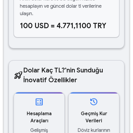
hesaplayın ve güncel dolar tl verilerine
ulaşın.
100 USD = 4.771,1100 TRY
Dolar Kaç TL?'nin Sunduğu
rocket_launch
İnovatif Özellikler
calculate
history
Hesaplama
Geçmiş Kur
Araçları
Verileri
Gelişmiş
Döviz kurlarının