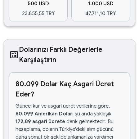
500 USD
1.000 USD
23.855,55 TRY
47.711,10 TRY
Dolarınızı Farklı Değerlerle
calculate
Karşılaştırın
80.099 Dolar Kaç Asgari Ücret
Eder?
Güncel kur ve asgari ücret verilerine göre,
80.099 Amerikan Doları
şu anda yaklaşık
172,89 asgari ücrete
denk gelmektedir. Bu
hesaplama, doların Türkiye'deki alım gücünü
daha somut bir şekilde anlamanıza yardımcı