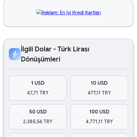
İlgili Dolar - Türk Lirası
bolt
Dönüşümleri
1 USD
10 USD
47,71 TRY
477,11 TRY
50 USD
100 USD
2.385,56 TRY
4.771,11 TRY