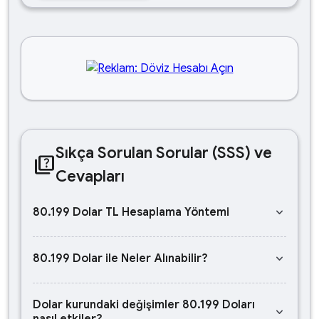
Sıkça Sorulan Sorular (SSS) ve
quiz
Cevapları
keyboard_arrow_down
80.199 Dolar TL Hesaplama Yöntemi
keyboard_arrow_down
80.199 Dolar ile Neler Alınabilir?
Dolar kurundaki değişimler 80.199 Doları
keyboard_arrow_down