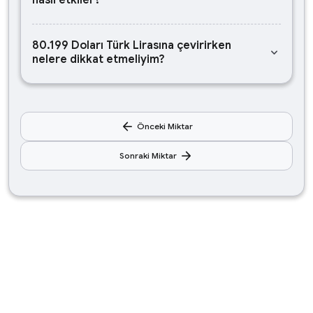
nasıl etkiler?
80.199 Doları Türk Lirasına çevirirken
keyboard_arrow_down
nelere dikkat etmeliyim?
arrow_back
Önceki Miktar
arrow_forward
Sonraki Miktar