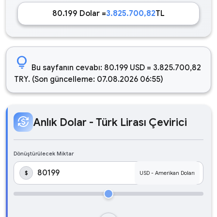
80.199 Dolar =
3.825.700,82
TL
lightbulb
Bu sayfanın cevabı: 80.199 USD = 3.825.700,82
TRY. (Son güncelleme: 07.08.2026 06:55)
currency_exchange
Anlık Dolar - Türk Lirası Çevirici
Dönüştürülecek Miktar
$