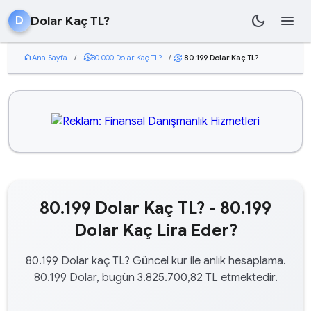
dark_mode
menu
Dolar Kaç TL?
D
home
Ana Sayfa
/
currency_exchange
80.000 Dolar Kaç TL?
/
80.199 Dolar Kaç TL?
currency_exchange
80.199 Dolar Kaç TL? - 80.199
Dolar Kaç Lira Eder?
80.199 Dolar kaç TL? Güncel kur ile anlık hesaplama.
80.199 Dolar, bugün 3.825.700,82 TL etmektedir.