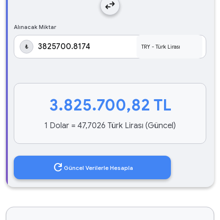
swap_horiz
Alınacak Miktar
₺
3.825.700,82
TL
1 Dolar = 47,7026 Türk Lirası (Güncel)
refresh
Güncel Verilerle Hesapla