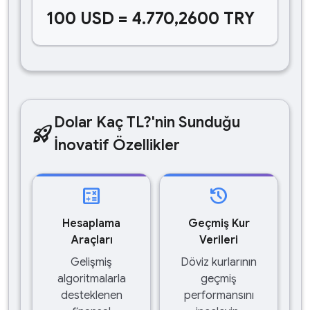
100 USD = 4.770,2600 TRY
Dolar Kaç TL?'nin Sunduğu
rocket_launch
İnovatif Özellikler
calculate
history
Hesaplama
Geçmiş Kur
Araçları
Verileri
Gelişmiş
Döviz kurlarının
algoritmalarla
geçmiş
desteklenen
performansını