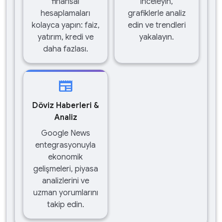
finansal
inceleyin,
hesaplamaları
grafiklerle analiz
kolayca yapın: faiz,
edin ve trendleri
yatırım, kredi ve
yakalayın.
daha fazlası.
newspaper
Döviz Haberleri &
Analiz
Google News
entegrasyonuyla
ekonomik
gelişmeleri, piyasa
analizlerini ve
uzman yorumlarını
takip edin.