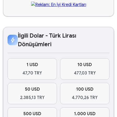
İlgili Dolar - Türk Lirası
bolt
Dönüşümleri
1 USD
10 USD
47,70 TRY
477,03 TRY
50 USD
100 USD
2.385,13 TRY
4.770,26 TRY
500 USD
1.000 USD