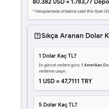
80.382 USD = 1.783,77 Depo
* Hesaplamada ortalama yakıt litre fiyatı (43
help_center
Sıkça Aranan Dolar 
1 Dolar Kaç TL?
En güncel verilere göre,
1 Amerikan Dol
verilerine ulaşın.
1 USD = 47,7111 TRY
5 Dolar Kaç TL?