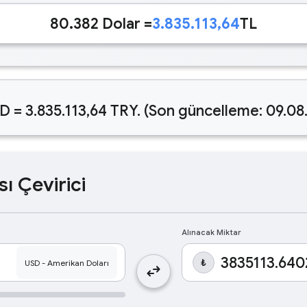
80.382 Dolar =
3.835.113,64
TL
D = 3.835.113,64 TRY. (Son güncelleme: 09.08
sı Çevirici
Alınacak Miktar
₺
swap_horiz