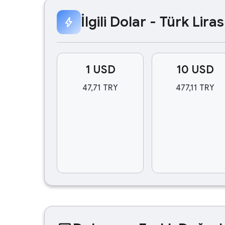
İlgili Dolar - Türk Lir
bolt
1 USD
10 USD
47,71 TRY
477,11 TRY