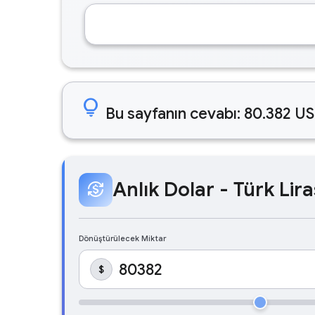
lightbulb
Bu sayfanın cevabı: 80.382 US
Anlık Dolar - Türk Lira
currency_exchange
Dönüştürülecek Miktar
$