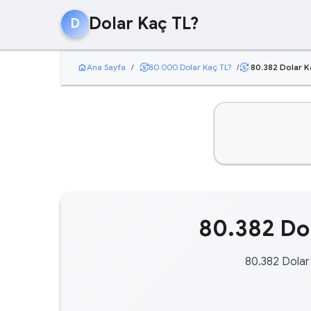
Dolar Kaç TL?
D
home
currency_exchange
Ana Sayfa
/
80.000 Dolar Kaç TL?
/
80.382 Dolar K
currency_exchange
80.382 Dol
80.382 Dolar 