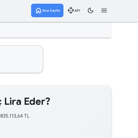
home
api
dark_mode
menu
Ana Sayfa
API
 Lira Eder?
.835.113,64 TL