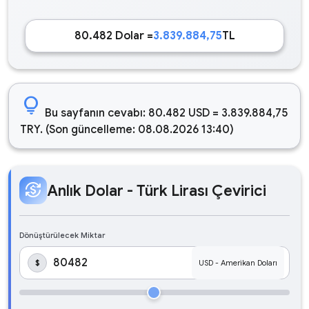
80.482 Dolar =
3.839.884,75
TL
lightbulb
Bu sayfanın cevabı: 80.482 USD = 3.839.884,75
TRY. (Son güncelleme: 08.08.2026 13:40)
currency_exchange
Anlık Dolar - Türk Lirası Çevirici
Dönüştürülecek Miktar
$