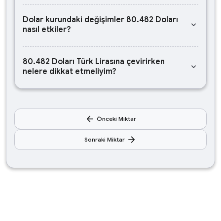
Dolar kurundaki değişimler 80.482 Doları
keyboard_arrow_down
nasıl etkiler?
80.482 Doları Türk Lirasına çevirirken
keyboard_arrow_down
nelere dikkat etmeliyim?
arrow_back
Önceki Miktar
arrow_forward
Sonraki Miktar