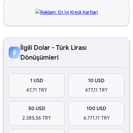
İlgili Dolar - Türk Lirası
bolt
Dönüşümleri
1 USD
10 USD
47,71 TRY
477,11 TRY
50 USD
100 USD
2.385,56 TRY
4.771,11 TRY