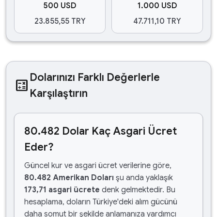
500 USD
1.000 USD
23.855,55 TRY
47.711,10 TRY
Dolarınızı Farklı Değerlerle
calculate
Karşılaştırın
80.482 Dolar Kaç Asgari Ücret
Eder?
Güncel kur ve asgari ücret verilerine göre,
80.482 Amerikan Doları
şu anda yaklaşık
173,71 asgari ücrete
denk gelmektedir. Bu
hesaplama, doların Türkiye'deki alım gücünü
daha somut bir şekilde anlamanıza yardımcı