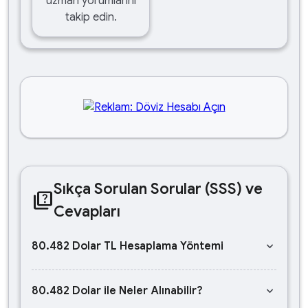
uzman yorumlarını
takip edin.
Sıkça Sorulan Sorular (SSS) ve
quiz
Cevapları
keyboard_arrow_down
80.482 Dolar TL Hesaplama Yöntemi
keyboard_arrow_down
80.482 Dolar ile Neler Alınabilir?