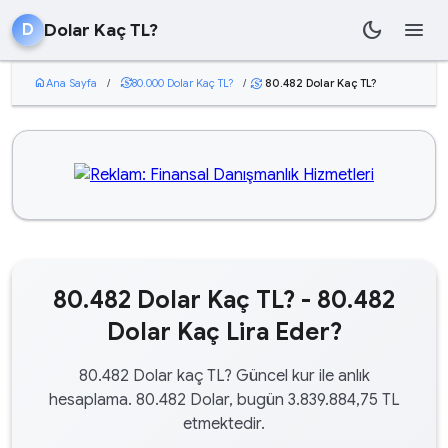
dark_mode
menu
Dolar Kaç TL?
D
home
Ana Sayfa
/
currency_exchange
80.000 Dolar Kaç TL?
/
80.482 Dolar Kaç TL?
currency_exchange
80.482 Dolar Kaç TL? - 80.482
Dolar Kaç Lira Eder?
80.482 Dolar kaç TL? Güncel kur ile anlık
hesaplama. 80.482 Dolar, bugün 3.839.884,75 TL
etmektedir.