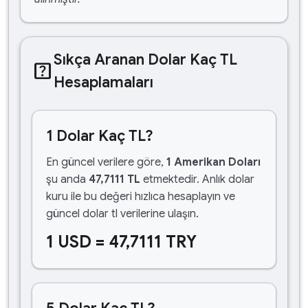
Sıkça Aranan Dolar Kaç TL
help_center
Hesaplamaları
1 Dolar Kaç TL?
En güncel verilere göre,
1 Amerikan Doları
şu anda
47,7111 TL
etmektedir. Anlık dolar
kuru ile bu değeri hızlıca hesaplayın ve
güncel dolar tl verilerine ulaşın.
1 USD = 47,7111 TRY