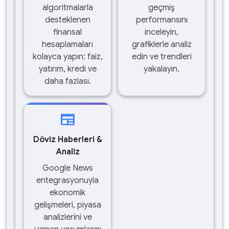
algoritmalarla
geçmiş
desteklenen
performansını
finansal
inceleyin,
hesaplamaları
grafiklerle analiz
kolayca yapın: faiz,
edin ve trendleri
yatırım, kredi ve
yakalayın.
daha fazlası.
newspaper
Döviz Haberleri &
Analiz
Google News
entegrasyonuyla
ekonomik
gelişmeleri, piyasa
analizlerini ve