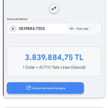
swap_horiz
Alınacak Miktar
₺
3.839.884,75
TL
1 Dolar = 47,7111 Türk Lirası (Güncel)
refresh
Güncel Verilerle Hesapla