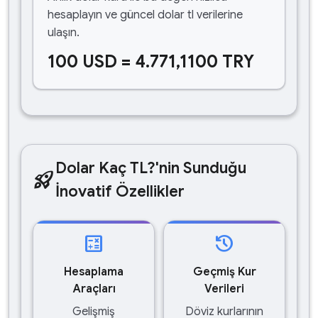
hesaplayın ve güncel dolar tl verilerine
ulaşın.
100 USD = 4.771,1100 TRY
Dolar Kaç TL?'nin Sunduğu
rocket_launch
İnovatif Özellikler
calculate
history
Hesaplama
Geçmiş Kur
Araçları
Verileri
Gelişmiş
Döviz kurlarının