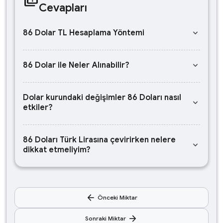
Cevapları
keyboard_arrow_down
86 Dolar TL Hesaplama Yöntemi
keyboard_arrow_down
86 Dolar ile Neler Alınabilir?
Dolar kurundaki değişimler 86 Doları nasıl
keyboard_arrow_down
etkiler?
86 Doları Türk Lirasına çevirirken nelere
keyboard_arrow_down
dikkat etmeliyim?
arrow_back
Önceki Miktar
arrow_forward
Sonraki Miktar