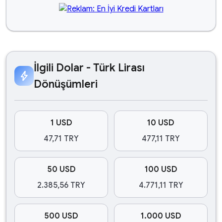
İlgili Dolar - Türk Lirası
bolt
Dönüşümleri
1 USD
10 USD
47,71 TRY
477,11 TRY
50 USD
100 USD
2.385,56 TRY
4.771,11 TRY
500 USD
1.000 USD