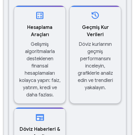
calculate
history
Hesaplama
Geçmiş Kur
Araçları
Verileri
Gelişmiş
Döviz kurlarının
algoritmalarla
geçmiş
desteklenen
performansını
finansal
inceleyin,
hesaplamaları
grafiklerle analiz
kolayca yapın: faiz,
edin ve trendleri
yatırım, kredi ve
yakalayın.
daha fazlası.
newspaper
Döviz Haberleri &