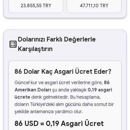
23.855,55 TRY
47.711,10 TRY
Dolarınızı Farklı Değerlerle
calculate
Karşılaştırın
86 Dolar Kaç Asgari Ücret Eder?
Güncel kur ve asgari ücret verilerine göre,
86
Amerikan Doları
şu anda yaklaşık
0,19 asgari
ücrete
denk gelmektedir. Bu hesaplama,
doların Türkiye'deki alım gücünü daha somut bir
şekilde anlamanıza yardımcı olur.
86 USD = 0,19 Asgari Ücret