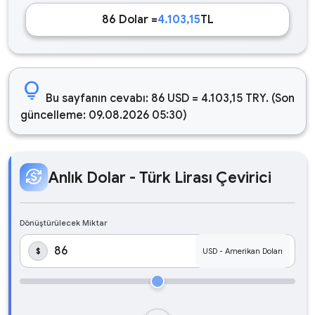
86 Dolar =
4.103,15
TL
lightbulb
Bu sayfanın cevabı: 86 USD = 4.103,15 TRY. (Son
güncelleme: 09.08.2026 05:30)
currency_exchange
Anlık Dolar - Türk Lirası Çevirici
Dönüştürülecek Miktar
$