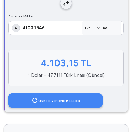
swap_horiz
Alınacak Miktar
₺
4.103,15
TL
1 Dolar = 47,7111 Türk Lirası (Güncel)
refresh
Güncel Verilerle Hesapla