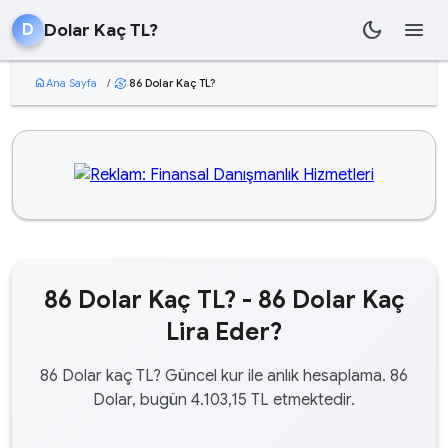
dark_mode
menu
Dolar Kaç TL?
D
home
Ana Sayfa
/
86 Dolar Kaç TL?
currency_exchange
86 Dolar Kaç TL? - 86 Dolar Kaç
Lira Eder?
86 Dolar kaç TL? Güncel kur ile anlık hesaplama. 86
Dolar, bugün 4.103,15 TL etmektedir.