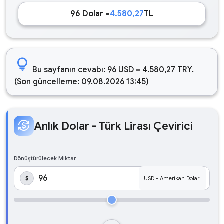
96 Dolar =
4.580,27
TL
lightbulb
Bu sayfanın cevabı: 96 USD = 4.580,27 TRY.
(Son güncelleme: 09.08.2026 13:45)
currency_exchange
Anlık Dolar - Türk Lirası Çevirici
Dönüştürülecek Miktar
$