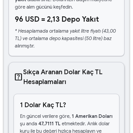
göre alım gücünü keşfedin.
96 USD = 2,13 Depo Yakıt
* Hesaplamada ortalama yakıt litre fiyatı (43,00
TL) ve ortalama depo kapasitesi (50 litre) baz
alınmıştır.
Sıkça Aranan Dolar Kaç TL
help_center
Hesaplamaları
1 Dolar Kaç TL?
En güncel verilere göre,
1 Amerikan Doları
şu anda
47,7111 TL
etmektedir. Anlık dolar
kuru ile bu değeri hızlıca hesaplayın ve