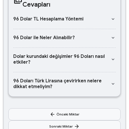
Cevapları
keyboard_arrow_down
96 Dolar TL Hesaplama Yöntemi
keyboard_arrow_down
96 Dolar ile Neler Alınabilir?
Dolar kurundaki değişimler 96 Doları nasıl
keyboard_arrow_down
etkiler?
96 Doları Türk Lirasına çevirirken nelere
keyboard_arrow_down
dikkat etmeliyim?
arrow_back
Önceki Miktar
arrow_forward
Sonraki Miktar