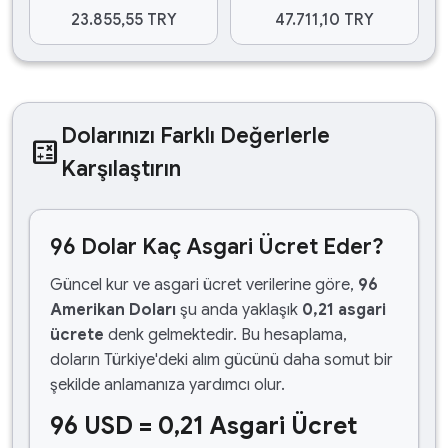
23.855,55 TRY
47.711,10 TRY
Dolarınızı Farklı Değerlerle
calculate
Karşılaştırın
96 Dolar Kaç Asgari Ücret Eder?
Güncel kur ve asgari ücret verilerine göre,
96
Amerikan Doları
şu anda yaklaşık
0,21 asgari
ücrete
denk gelmektedir. Bu hesaplama,
doların Türkiye'deki alım gücünü daha somut bir
şekilde anlamanıza yardımcı olur.
96 USD = 0,21 Asgari Ücret