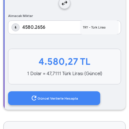
swap_horiz
Alınacak Miktar
₺
4.580,27
TL
1 Dolar = 47,7111 Türk Lirası (Güncel)
refresh
Güncel Verilerle Hesapla