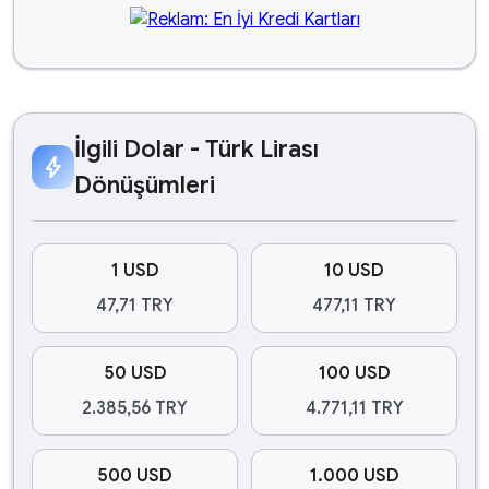
İlgili Dolar - Türk Lirası
bolt
Dönüşümleri
1 USD
10 USD
47,71 TRY
477,11 TRY
50 USD
100 USD
2.385,56 TRY
4.771,11 TRY
500 USD
1.000 USD