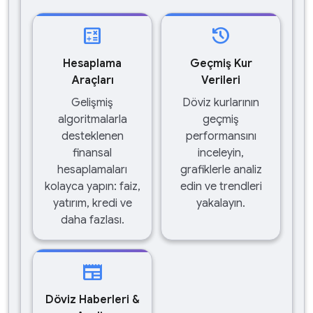
calculate
history
Hesaplama
Geçmiş Kur
Araçları
Verileri
Gelişmiş
Döviz kurlarının
algoritmalarla
geçmiş
desteklenen
performansını
finansal
inceleyin,
hesaplamaları
grafiklerle analiz
kolayca yapın: faiz,
edin ve trendleri
yatırım, kredi ve
yakalayın.
daha fazlası.
newspaper
Döviz Haberleri &