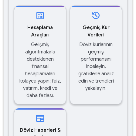
calculate
history
Hesaplama
Geçmiş Kur
Araçları
Verileri
Gelişmiş
Döviz kurlarının
algoritmalarla
geçmiş
desteklenen
performansını
finansal
inceleyin,
hesaplamaları
grafiklerle analiz
kolayca yapın: faiz,
edin ve trendleri
yatırım, kredi ve
yakalayın.
daha fazlası.
newspaper
Döviz Haberleri &