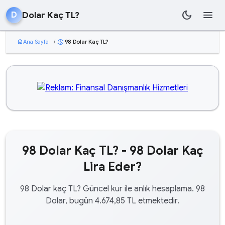
dark_mode
menu
Dolar Kaç TL?
D
home
Ana Sayfa
/
98 Dolar Kaç TL?
currency_exchange
98 Dolar Kaç TL? - 98 Dolar Kaç
Lira Eder?
98 Dolar kaç TL? Güncel kur ile anlık hesaplama. 98
Dolar, bugün 4.674,85 TL etmektedir.