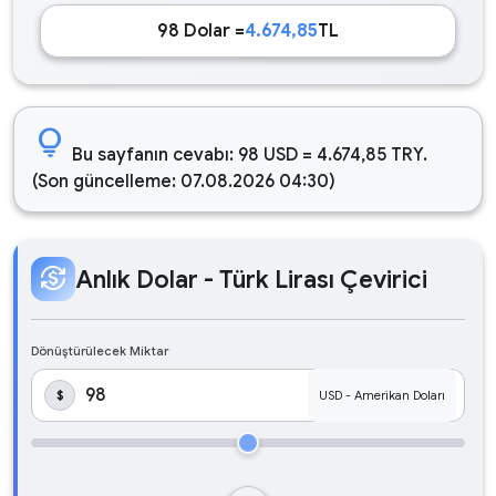
98 Dolar =
4.674,85
TL
lightbulb
Bu sayfanın cevabı: 98 USD = 4.674,85 TRY.
(Son güncelleme: 07.08.2026 04:30)
currency_exchange
Anlık Dolar - Türk Lirası Çevirici
Dönüştürülecek Miktar
$