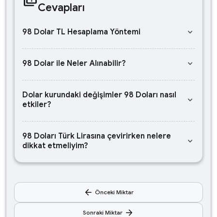
Cevapları
keyboard_arrow_down
98 Dolar TL Hesaplama Yöntemi
keyboard_arrow_down
98 Dolar ile Neler Alınabilir?
Dolar kurundaki değişimler 98 Doları nasıl
keyboard_arrow_down
etkiler?
98 Doları Türk Lirasına çevirirken nelere
keyboard_arrow_down
dikkat etmeliyim?
arrow_back
Önceki Miktar
arrow_forward
Sonraki Miktar