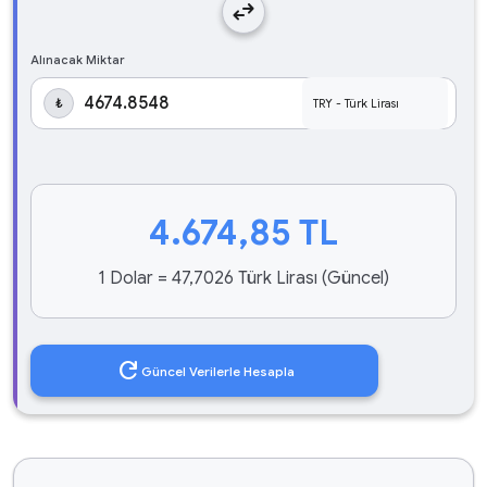
swap_horiz
Alınacak Miktar
₺
4.674,85
TL
1 Dolar = 47,7026 Türk Lirası (Güncel)
refresh
Güncel Verilerle Hesapla