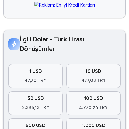
İlgili Dolar - Türk Lirası
bolt
Dönüşümleri
1 USD
10 USD
47,70 TRY
477,03 TRY
50 USD
100 USD
2.385,13 TRY
4.770,26 TRY
500 USD
1.000 USD